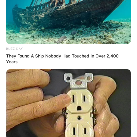
8 Kata Lucu Seputar Malam
Minggu ala Jomblo yang Bikin
Ngenes
BUZZ DAY
They Found A Ship Nobody Had Touched In Over 2,400
Years
10 Desain Kanopi Tempat
Tidur, Serasa Beristirahat di
Kamar Raja