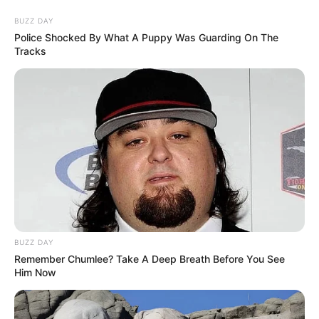
BUZZ DAY
Police Shocked By What A Puppy Was Guarding On The
Tracks
HOME
INSPIRASI
STYLE
FILM &
NGAKAK
QUOTES
HYPE
MORE
SERIES
BUZZ DAY
Remember Chumlee? Take A Deep Breath Before You See
Him Now