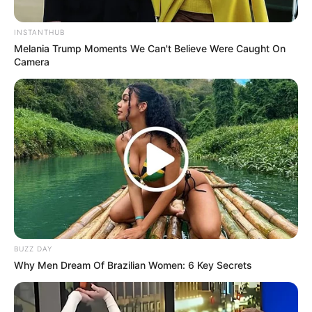
INSTANTHUB
Melania Trump Moments We Can't Believe Were Caught On
Camera
BUZZ DAY
Why Men Dream Of Brazilian Women: 6 Key Secrets
SELEBRITI
6 Artis Beda Generasi Ini Punya