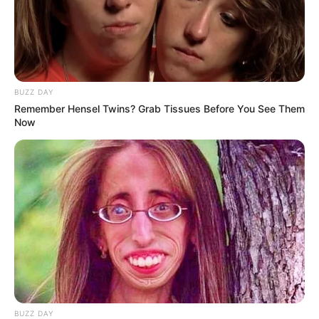
BUZZ DAY
Remember Hensel Twins? Grab Tissues Before You See Them
Now
Serem! 9 Chat Ojek Online &
Pelanggan Ini Bikin Auto
Merinding
BUZZ DAY