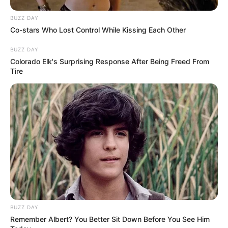
BUZZ DAY
(foto: intipseleb.com)
Co-stars Who Lost Control While Kissing Each Other
6. Saat bergaya rambut pendek, Vanesha Prescilla
BUZZ DAY
mirip Nike Ardila, bukan?
Colorado Elk's Surprising Response After Being Freed From
Tire
(foto: suara.com dan instagram.nikeardillaofficial)
BUZZ DAY
Remember Albert? You Better Sit Down Before You See Him
Baca juga:
Hobi Traveling, Intip 10 Outfit Naysila Mirdad