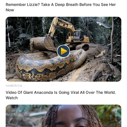
Remember Lizzie? Take A Deep Breath Before You See Her
Now
Bikin Ngakak, 10 Potret
Cosplay Murah Pakai Bahan
Seadanya
Anti Mainstream, 10 Cara
Membawa Barang Belanjaan
HABERION
Versi Warga Thailand
Video Of Giant Anaconda Is Going Viral All Over The World.
Watch