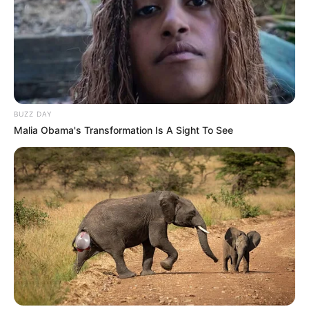
Langka Banget! 10 Pose Lucu
Katak yang Bikin Ketawa
Gemes
BUZZ DAY
Malia Obama's Transformation Is A Sight To See
Ambyar! 10 Kalimat Baper
Pakai Bahasa Jawa Ini Bikin
Galau Abis