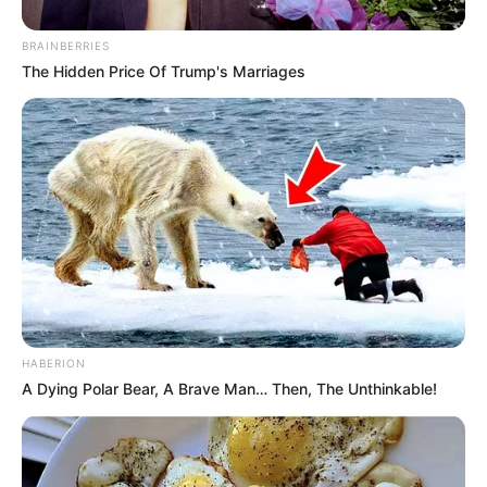
BRAINBERRIES
The Hidden Price Of Trump's Marriages
(foto: twitter/@dwandy_ dan instagram/jscmila)
3. Dhawiya Zahida merupakan duplikat ibunya saat
masih muda. Hanya tahi lalat yang membedakan
keduanya
HABERION
A Dying Polar Bear, A Brave Man… Then, The Unthinkable!