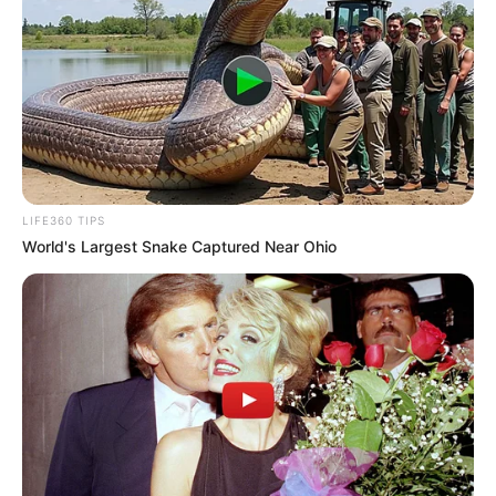
Mute
LIFE360 TIPS
World's Largest Snake Captured Near Ohio
(foto: twitter/@dwandy_ dan instagram/isyanasarasvati)
2. Tak hanya disebut mirip Isyana Sarasvati, Titiek
Puspa juga disebut-sebut mirip Jessica Mila