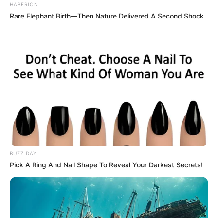
HABERION
Rare Elephant Birth—Then Nature Delivered A Second Shock
Fail! 10 Potret Makanan Gagal
Dimasak yang Bikin Kamu
Nggak Selera
10 Pose Manekin Anti
BUZZ DAY
Mainstream yang Konyol
Pick A Ring And Nail Shape To Reveal Your Darkest Secrets!
Banget