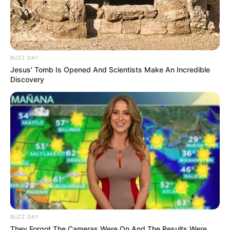
BUZZ DAY
Jesus' Tomb Is Opened And Scientists Make An Incredible
Discovery
LIHAT ARTIKEL LAINNYA
5 Artis Ini Lahir dengan
BUZZ DAY
Saudara Kembar, Jadi
They Forgot The Cameras Were On And The Results Were