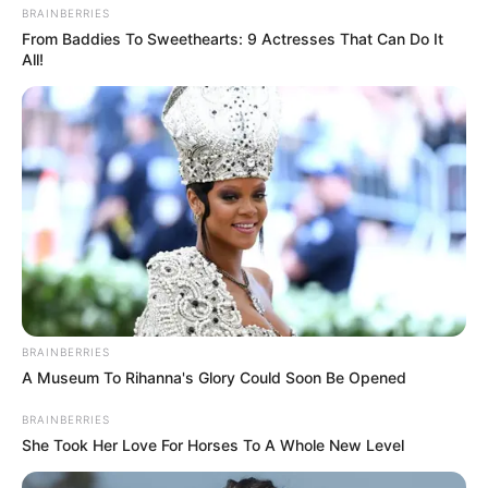
Versi Warga Thailand
BRAINBERRIES
From Baddies To Sweethearts: 9 Actresses That Can Do It
All!
Langka Banget! 10 Pose Lucu
Katak yang Bikin Ketawa
Gemes
BRAINBERRIES
A Museum To Rihanna's Glory Could Soon Be Opened
BRAINBERRIES
She Took Her Love For Horses To A Whole New Level
Ambyar! 10 Kalimat Baper