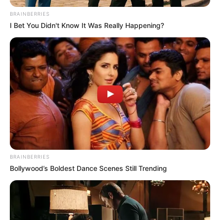
BRAINBERRIES
I Bet You Didn't Know It Was Really Happening?
Seulgi Red Velvet
Mudah Bergaul, 10 Idol
yang Berteman Baik
dengan Yeri Red Velvet
BRAINBERRIES
Bollywood’s Boldest Dance Scenes Still Trending