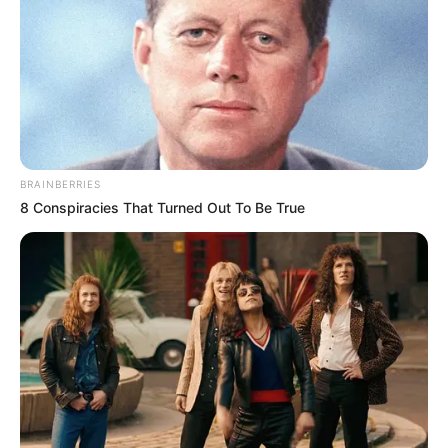
LIHAT ARTIKEL LAINNYA
Red Velvet
Yeri Red Velvet
BRAINBERRIES
8 Conspiracies That Turned Out To Be True
Joy Red Velvet
Wendy Red Velvet