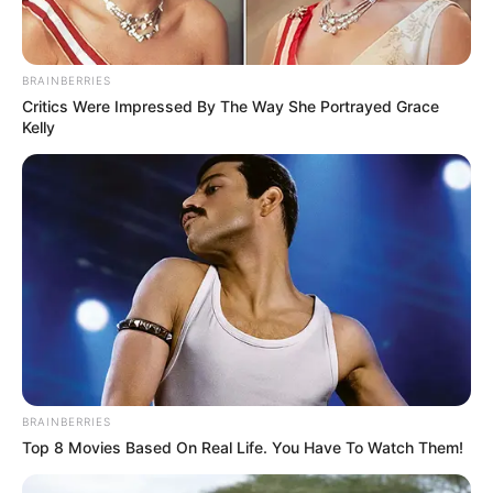
Mainstream yang Konyol
Banget
BRAINBERRIES
Critics Were Impressed By The Way She Portrayed Grace
Kelly
8 Kata Lucu Seputar Malam
Minggu ala Jomblo yang Bikin
Ngenes
BRAINBERRIES
Top 8 Movies Based On Real Life. You Have To Watch Them!