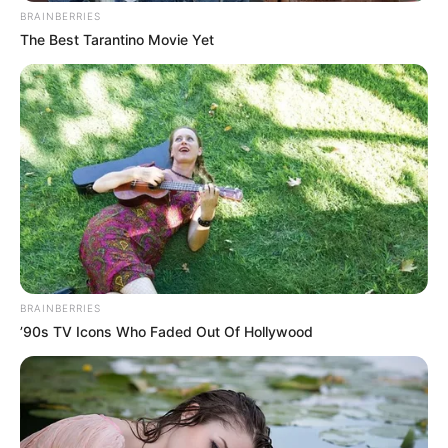
BRAINBERRIES
The Best Tarantino Movie Yet
TAGS
DEAR DIARY
RED VELVET
YERI
BRAINBERRIES
’90s TV Icons Who Faded Out Of Hollywood