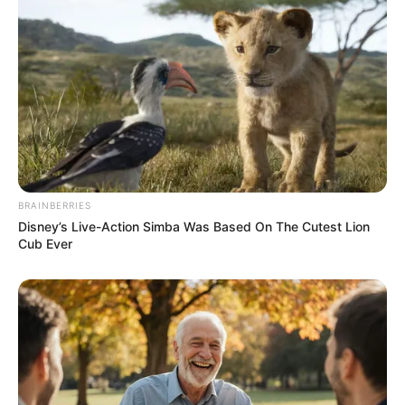
10 Desain Kanopi Tempat
Tidur, Serasa Beristirahat di
Kamar Raja
BRAINBERRIES
Tampil Lebih Modern, 7 Potret
Disney’s Live-Action Simba Was Based On The Cutest Lion
Hasil Renovasi Rumah Berusia
Cub Ever
90 Tahun