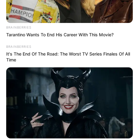
BRAINBERRIES
Tarantino Wants To End His Career With This Movie?
BRAINBERRIES
It's The End Of The Road: The Worst TV Series Finales Of All
Bikin Ngakak, 10 Potret
Time
Cosplay Murah Pakai Bahan
Seadanya
Anti Mainstream, 10 Cara
Membawa Barang Belanjaan