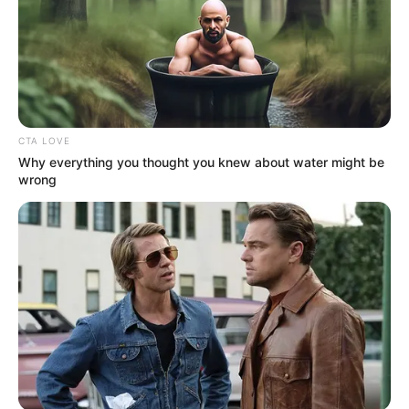
Di dalam video musik “Dear Diary”, Yeri memperlihatkan
perasaan cintanya yang besar kepada Red Velvet dengan
ditampilkannya beberapa foto Red Velvet di dinding.
Lagu “Dear Diary” yang ditulis oleh Yeri untuk proyek SM
STATION keluar pada tanggal 14 Maret 2019.
CTA LOVE
Why everything you thought you knew about water might be
wrong