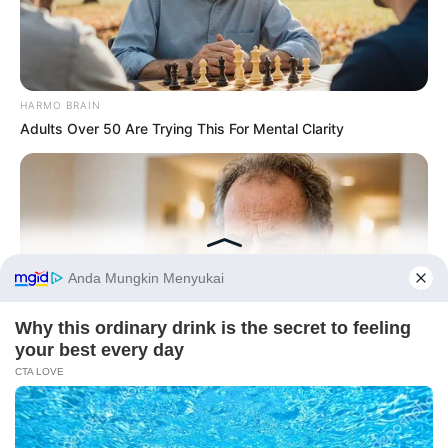
HARMO BRAIN
Adults Over 50 Are Trying This For Mental Clarity
Before You Go
PRIVACY POLICY
DISCLAIMER
HUBUNGI KAMI
IKLAN
NEUROMIND PRO
Japan's Oldest Doctors Say Memory Loss Isn't Age: Just
Stop Eating These 3 Foods