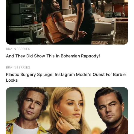
BRAINBERRIES
And They Did Show This In Bohemian Rapsody!
BRAINBERRIES
Plastic Surgery Splurge: Instagram Model's Quest For Barbie
Looks
Serem! 9 Chat Ojek Online &
Pelanggan Ini Bikin Auto
Merinding