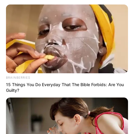
HOME
INSPIRASI
STYLE
FILM &
NGAKAK
QUOTES
HYPE
MORE
SERIES
BRAINBERRIES
15 Things You Do Everyday That The Bible Forbids: Are You
Guilty?