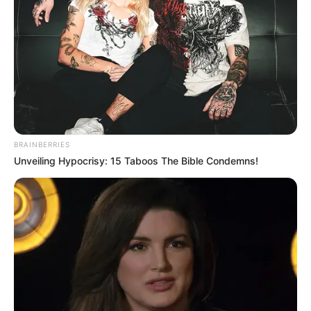
Dia pernah merilis lagu
Because I Love You
untuk soundtrack
drama
Mimi
, pada Maret 2014.
Dia bisa bahasa Inggris, Korea Perancis dan Spanyol.
Dia mengidolakan Whitney Houston dan Kang Ta.
Wendy, Irene dan Seul Gi teman sekamar.
Warna yang ditunjuknya adalah biru.
BRAINBERRIES
Hewan perwakilannya Rusa, ​​Tupai.
Unveiling Hypocrisy: 15 Taboos The Bible Condemns!
Buah perwakilannya Jeruk berdaging biru.
Senjata perwakilannya Gunting.
Minuman perwakilannya: Blue Crush (Bahan: Oranye Daging
Biru, Tape Kaset Biru, Pohon Daun Biru).
Spesialisasi bermain alat musik yaitu piano, gitar, seruling dan
saksofon
Tinggal sampai tahun kelima sekolah dasar di Korea, kemudian