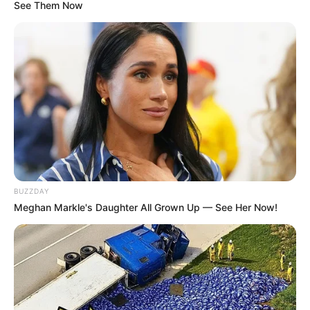
See Them Now
BUZZDAY
Meghan Markle's Daughter All Grown Up — See Her Now!
Wendy Red Velvet