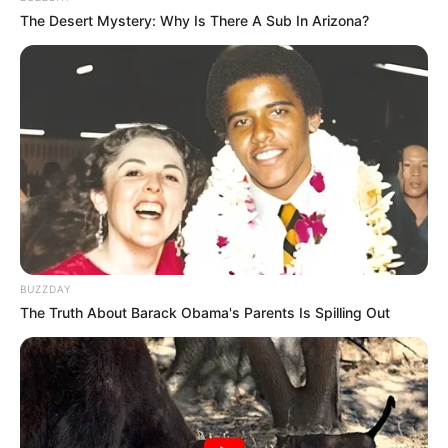
The Desert Mystery: Why Is There A Sub In Arizona?
Nyimas Ratu Rafa
Beby Tsabina
BUZZDAY
Salshabilla Adriani
Haico Van der Veken
The Truth About Barack Obama's Parents Is Spilling Out