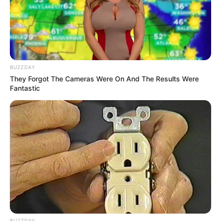
TAGS
PENYANYI
PENYIAR RADIO
RED VELVET
WENDY
BUZZDAY
They Forgot The Cameras Were On And The Results Were
Fantastic
BUZZDAY