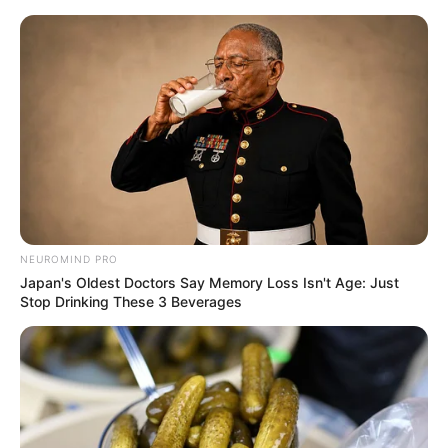
HOME
INSPIRASI
STYLE
FILM &
NGAKAK
QUOTES
HYPE
MORE
SERIES
NEUROMIND PRO
Japan's Oldest Doctors Say Memory Loss Isn't Age: Just
Stop Drinking These 3 Beverages