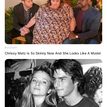
Iapun mengikuti trainee sealama 2 tahun sebelum tampil di Grup
pre-debut SM Entertainment SM Rookies. Tepat pada tanggal 1
Mute
Agustus 2014, ia akhirnya resmi debut sebagai member Red
Velvet.
BUZZDAY
Chrissy Metz Is So Skinny Now And She Looks Like A Model