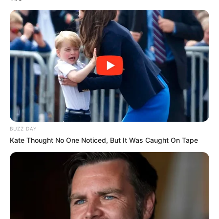
8 Kata Lucu Seputar Malam
Minggu ala Jomblo yang Bikin
Ngenes
BUZZ DAY
Kate Thought No One Noticed, But It Was Caught On Tape
10 Desain Kanopi Tempat
Tidur, Serasa Beristirahat di
Kamar Raja