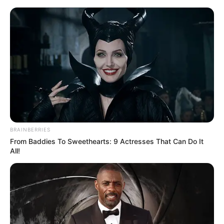
HOME
INSPIRASI
STYLE
FILM &
NGAKAK
QUOTES
HYPE
MORE
SERIES
BRAINBERRIES
From Baddies To Sweethearts: 9 Actresses That Can Do It
All!