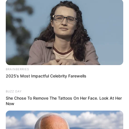
Weibo: 王玉雯Uvin
Tinggi, Berat & Penampilan Fisik
Tinggi: – cm
Berat: – kg
Golongan Darah: –
Warna Rambut: Hitam
Warna Mata: Hitam
BRAINBERRIES
2025’s Most Impactful Celebrity Farewells
Warna Kulit: Putih
Ukuran Tubuh: –
BUZZ DAY
She Chose To Remove The Tattoos On Her Face. Look At Her
Ukuran Sepatu: –
Now
Ukuran Baju: –
Pendidikan