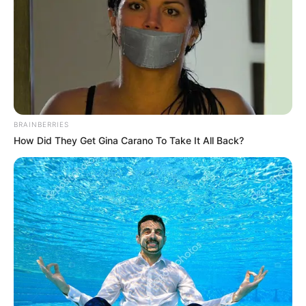
19
VOTE
fans love
Tanggal Lahir:
Tempat Lahir:
28 Mei
1997
Wuhan
,
Hubei
,
China
Umur:
Profesi:
29 Tahun
Aktris
BRAINBERRIES
How Did They Get Gina Carano To Take It All Back?
Edit
Wang Yuwen adalah seorang aktris yang berasal dari China.
Ia terkenal berkat drama yang ia perankan berjudul
An Elephant
Sitting Still
(2018).