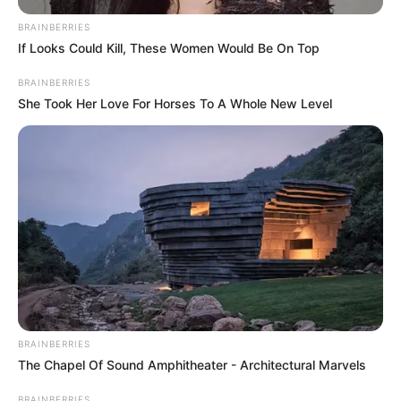
Salshabilla Adriani
Cut Syifa
BRAINBERRIES
If Looks Could Kill, These Women Would Be On Top
TULIS KOMENTAR
BRAINBERRIES
She Took Her Love For Horses To A Whole New Level
Alamat email Anda tidak akan dipublikasikan.
Ruas yang wajib ditandai
*
BRAINBERRIES
The Chapel Of Sound Amphitheater - Architectural Marvels
BRAINBERRIES