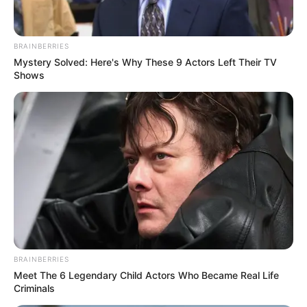
Nama Lengkap: Wang Yuwen
Nama Panggung: Wang Yuwen, Uvin
BRAINBERRIES
Nama Panggilan: Wang Yuwen
Mystery Solved: Here's Why These 9 Actors Left Their TV
Tempat, Tanggal Lahir: Wuhan, Hubei, China, 28 Mei 1997
Shows
Kewarganegaraan: China
Agama: –
Profesi: Aktris
Hobi: –
Facebook: –
Twitter: –
Instagram: –
BRAINBERRIES
TikTok: –
Meet The 6 Legendary Child Actors Who Became Real Life
Criminals
YouTube: –