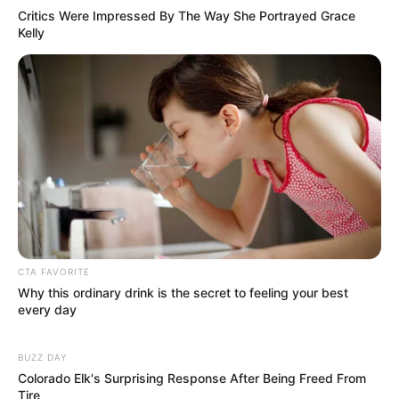
Critics Were Impressed By The Way She Portrayed Grace
Kelly
Fail! 10 Potret Makanan Gagal
Dimasak yang Bikin Kamu
Nggak Selera
10 Pose Manekin Anti
CTA FAVORITE
Mainstream yang Konyol
Why this ordinary drink is the secret to feeling your best
every day
Banget
BUZZ DAY
Colorado Elk's Surprising Response After Being Freed From
Tire