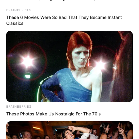
BRAINBERRIES
These 6 Movies Were So Bad That They Became Instant
Classics
BRAINBERRIES
LIHAT ARTIKEL LAINNYA
These Photos Make Us Nostalgic For The 70's