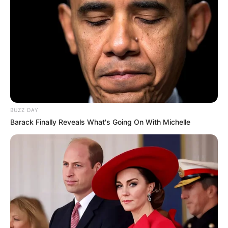
Kontroversi
–
Fakta Menarik
BUZZ DAY
Barack Finally Reveals What's Going On With Michelle
Nama chinesenya 王玉雯.
Pernah mempelajari tari balet saat maish sekolah menengah.
Ia bisa bermain piano.
Tipe idealnya adalah sopan, perhatian dan lemah lembut.
Zodiaknya gemini dan shionya kerbau.
Baca juga:
Biodata, Profil, dan Fakta Wang Ziqi