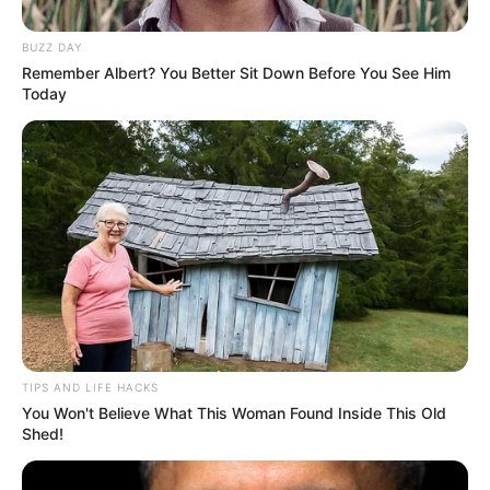
Ia pernah dikabarkan memiliki hubungan romantis dengan lawan
mainnya Xiao Zhan. Hal ini dikaenakan, Xiao Zhan sering
BUZZ DAY
berinteraksi di Weibo. Tak ada konfirmasi hubungan keduanya.
Remember Albert? You Better Sit Down Before You See Him
Today
Kekayaan
Tidak diketahui pasti berapa total kekayaan Wang Yuwen,
kekayaannya berasal dari kariernya sebagai Aktris.
TIPS AND LIFE HACKS
You Won't Believe What This Woman Found Inside This Old
Shed!