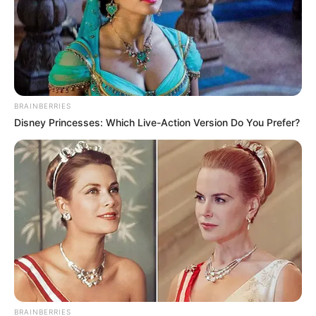
Langka Banget! 10 Pose Lucu
Katak yang Bikin Ketawa
Gemes
BRAINBERRIES
Disney Princesses: Which Live-Action Version Do You Prefer?
Ambyar! 10 Kalimat Baper
Pakai Bahasa Jawa Ini Bikin
Galau Abis
BRAINBERRIES