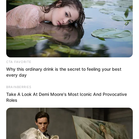
Baca selengkapnya
arrow_forward_ios
CTA FAVORITE
Why this ordinary drink is the secret to feeling your best
Baca juga:
Biodata, Profil, dan Fakta Phyadeth Rotha
every day
Mute
BRAINBERRIES
Take A Look At Demi Moore's Most Iconic And Provocative
Roles