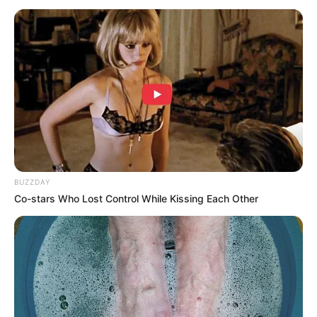
BUZZDAY
Co-stars Who Lost Control While Kissing Each Other
INSPIRASI
Viral Gerombolan Pesut