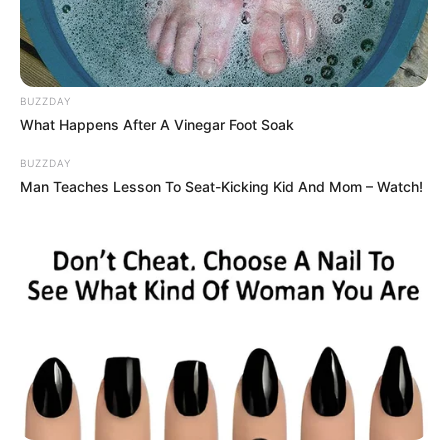
Mahakam, Berikut Fakta Si
Lumba-lumba Air Tawar yang
Terancam Punah
BUZZDAY
Penulis:
agnes
|
18 November 2023
What Happens After A Vinegar Foot Soak
BUZZDAY
Man Teaches Lesson To Seat-Kicking Kid And Mom – Watch!
Beberapa hari lalu di media sosial dihebohkan dengan
kemunculan segerombolan pesut yang terekam di Sungai
Mahakam, Kalimantan Timur.
Kemunculan satwa yang mulai langka ini awalnya diunggah oleh
pengguna Twitter @BahriBpp pada Senin (20/7/2020) lalu.
Dalam video berdurasi 54 detik itu, Syaiful Bahri menuliskan
bahwa ia sempat merekam kejadian yang sudah sangat langka.
“Kejadian yg skrg sangat langka di sungai Mahakam,” tulisnya