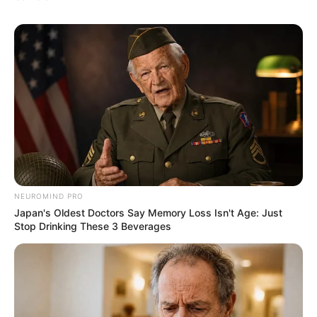
Anti Mainstream, 10 Cara
Membawa Barang Belanjaan
Versi Warga Thailand
Langka Banget! 10 Pose Lucu
Katak yang Bikin Ketawa
NEUROMIND PRO
Gemes
Japan's Oldest Doctors Say Memory Loss Isn't Age: Just
Stop Drinking These 3 Beverages