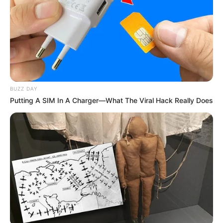
BUZZ DAY
Putting A SIM In A Charger—What The Viral Hack Really Does
Seperti hewan lainnya, pesut Mahakam juga memiliki kerabat
dekat yaitu pesut Australia. Hewan bernama latin Orcaella
heinsohni ini ditemukan di lepas pesisir utara Australia.
Tentu ada perbedaan pada keduanya, ykni pesut Mahakam
memiliki dua warna sedangkan pesut Australia tiga warna.
Perbedaan lainnya terletak pada bentuk tengkorak dan sirip.