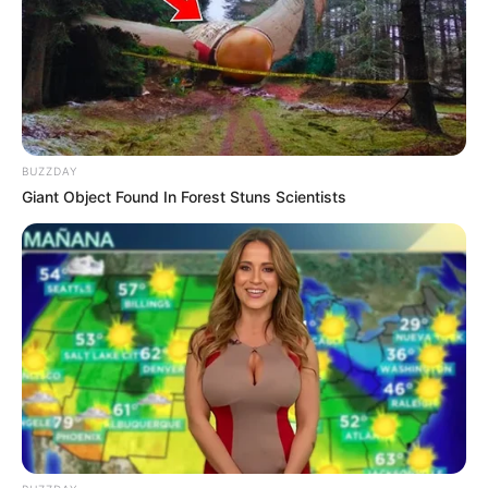
10 Desain Kanopi Tempat
Tidur, Serasa Beristirahat di
Kamar Raja
BUZZDAY
Giant Object Found In Forest Stuns Scientists
Tampil Lebih Modern, 7 Potret
Hasil Renovasi Rumah Berusia
90 Tahun