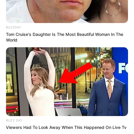
BUZZDAY
Tom Cruise's Daughter Is The Most Beautiful Woman In The
World
Kekejaman Khmer Merah,
Kisah Kapal Padewakang,
Rezim Diktator yang
Tanpa Mesin Mampu
Menghabisi Nyawa
Berlayar ke Australia
Rakyatnya
BUZZ DAY
Viewers Had To Look Away When This Happened On Live Tv