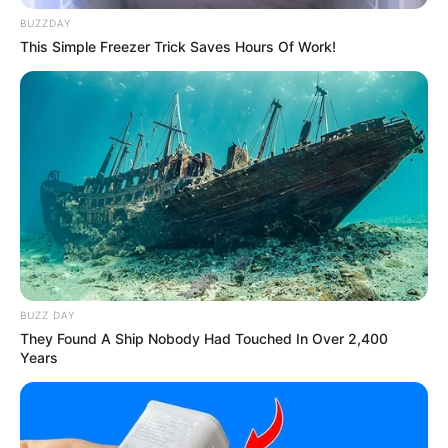
Seperti namanya, lumba-lumba air tawar ini ditemukan hidup
BUZZDAY
secara bergerombol di Sungai Mahakam, Kalimantan Timur.
This Simple Freezer Trick Saves Hours Of Work!
Sungai Mahakam merupakan sungai terbesar yang ada di Kaltim
dan bermuara di Selat Makassar.
Tidak hanya di Sungai Mahakam, pesut juga bisa ditemukan di
Danau Jempang, Danau Semayang dan Danau Melintang yang
ada di Kabupaten Kutai Kartanegara.
Bukan di Indonesia saja, pesut juga ditemukan di daerah pantai di
Kawasan Asia Selatan dan Tenggara. Di luar negeri, mereka
disebut dengan Irrawaddy Dolphin. Pesut ditemukan di Sungai
Ayeyarwady di Myanmar dan Sungai Mekong di Kamboja dan
Laos.
BUZZ DAY
They Found A Ship Nobody Had Touched In Over 2,400
Years