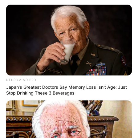
HOME
INSPIRASI
STYLE
FILM &
NGAKAK
QUOTES
HYPE
MORE
SERIES
NEUROMIND PRO
Japan's Greatest Doctors Say Memory Loss Isn't Age: Just
Stop Drinking These 3 Beverages