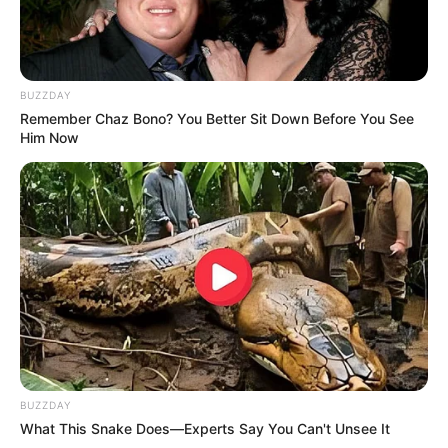
TAGS
LUMBA-LUMBA
PESUT MAHAKAM
STORY
BUZZDAY
Remember Chaz Bono? You Better Sit Down Before You See
Him Now
BUZZDAY
What This Snake Does—Experts Say You Can't Unsee It