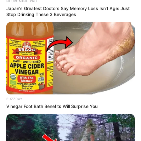
NEUROMIND PRO
Japan's Greatest Doctors Say Memory Loss Isn't Age: Just
Stop Drinking These 3 Beverages
10 Pose Manekin Anti
Mainstream yang Konyol
Banget
8 Kata Lucu Seputar Malam
Minggu ala Jomblo yang Bikin
BUZZDAY
Ngenes
Vinegar Foot Bath Benefits Will Surprise You