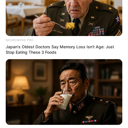
Ambyar! 10 Kalimat Baper
Pakai Bahasa Jawa Ini Bikin
Galau Abis
NEUROMIND PRO
Japan's Oldest Doctors Say Memory Loss Isn't Age: Just
Stop Eating These 3 Foods
Fail! 10 Potret Makanan Gagal
Dimasak yang Bikin Kamu
Nggak Selera