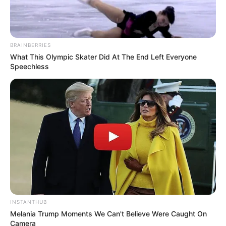
Serem! 9 Chat Ojek Online &
Pelanggan Ini Bikin Auto
Merinding
BRAINBERRIES
What This Olympic Skater Did At The End Left Everyone
Speechless
Bikin Ngakak, 10 Potret
Cosplay Murah Pakai Bahan
Seadanya
INSTANTHUB
Melania Trump Moments We Can't Believe Were Caught On
Camera