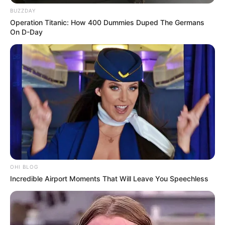
Ciri-ciri pesut Mahakam dan berat hewan ini
BUZZDAY
Operation Titanic: How 400 Dummies Duped The Germans
sewaktu bayi
On D-Day
OHI BLOG
(foto: worldwildlife)
Incredible Airport Moments That Will Leave You Speechless
Pesut Mahakam dapat dibedakan dengan hewan lainnya terutama
lumba-lumba dengan identifikasi ciri-ciri fisiknya. Bentuk
kepalanya seperti umbi dan memiliki mata yang kecil. Warnanya