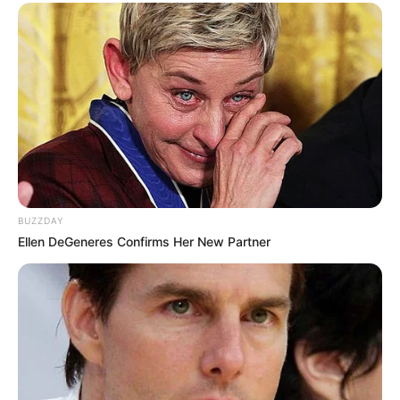
10 Universitas Terbaik di
Sejarah Bataviasche
Surabaya, Jadi Incaran
Nouvelles, Koran Pertama
Calon Mahasiswa
yang Terbit di Indonesia
BUZZDAY
Ellen DeGeneres Confirms Her New Partner
Sejarah Terbentuknya
Mengenal Barbarossa,
Taliban, Kini Kembali
Pelaut Muslim yang
Menguasai Afghanistan
Dicitrakan Negatif oleh
Dunia Barat