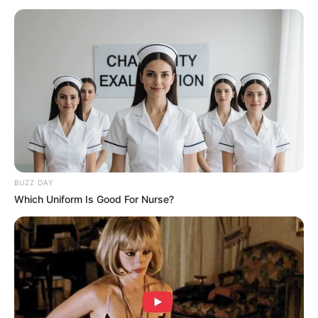
BUZZ DAY
Which Uniform Is Good For Nurse?
INSPIRASI
Dikenal Sosok Kontroversial,