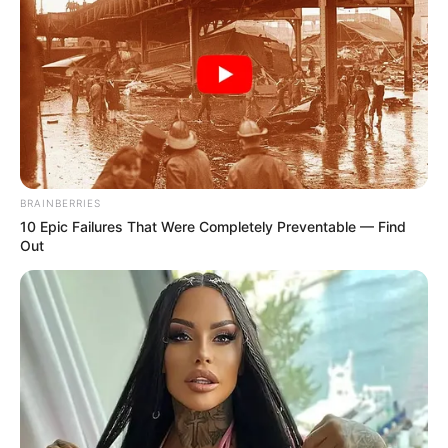
Kekejaman Khmer Merah,
Kisah Kapal Padewakang,
Rezim Diktator yang
Tanpa Mesin Mampu
Menghabisi Nyawa
Berlayar ke Australia
Rakyatnya
BRAINBERRIES
10 Epic Failures That Were Completely Preventable — Find
Out