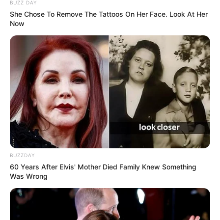
BUZZ DAY
Pelanggan Ini Bikin Auto
She Chose To Remove The Tattoos On Her Face. Look At Her
Merinding
Now
Bikin Ngakak, 10 Potret
Cosplay Murah Pakai Bahan
Seadanya
BUZZDAY
60 Years After Elvis' Mother Died Family Knew Something
Was Wrong