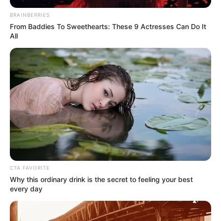
BRAINBERRIES
From Baddies To Sweethearts: These 9 Actresses Can Do It
All
10 Universitas Terbaik di
Sejarah Bataviasche
Surabaya, Jadi Incaran
Nouvelles, Koran Pertama
Calon Mahasiswa
yang Terbit di Indonesia
Sejarah Terbentuknya
Mengenal Barbarossa,
Taliban, Kini Kembali
Pelaut Muslim yang
CTA FAVORITE
Menguasai Afghanistan
Dicitrakan Negatif oleh
Why this ordinary drink is the secret to feeling your best
every day
Dunia Barat