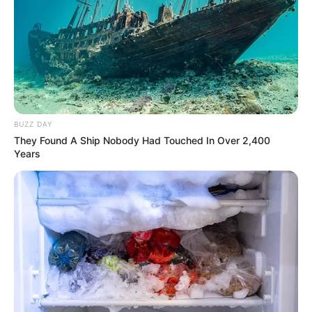
pengusaha
BUZZ DAY
They Found A Ship Nobody Had Touched In Over 2,400
Years
(foto: govexo)