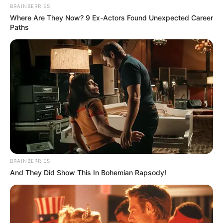
BRAINBERRIES
Where Are They Now? 9 Ex-Actors Found Unexpected Career
Paths
BRAINBERRIES
And They Did Show This In Bohemian Rapsody!