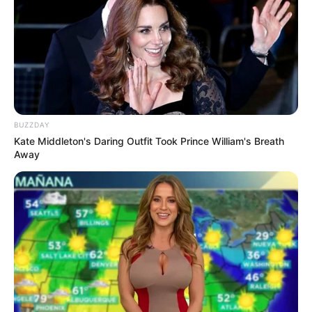
Anti Mainstream, 10 Cara
Membawa Barang Belanjaan
Versi Warga Thailand
BUZZDAY
Kate Middleton's Daring Outfit Took Prince William's Breath
Away
Langka Banget! 10 Pose Lucu
Katak yang Bikin Ketawa
Gemes