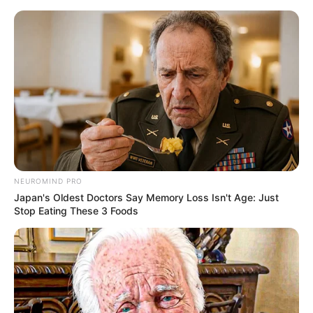
HOME
INSPIRASI
STYLE
FILM &
NGAKAK
QUOTES
HYPE
MORE
SERIES
NEUROMIND PRO
Japan's Oldest Doctors Say Memory Loss Isn't Age: Just
Stop Eating These 3 Foods