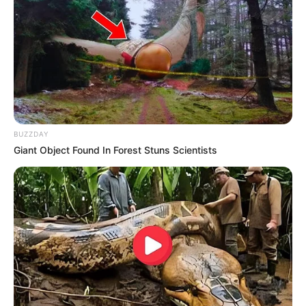
10 Pose Manekin Anti
Mainstream yang Konyol
Banget
BUZZDAY
Giant Object Found In Forest Stuns Scientists
8 Kata Lucu Seputar Malam
Minggu ala Jomblo yang Bikin
Ngenes