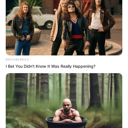
BRAINBERRIES
I Bet You Didn't Know It Was Really Happening?
(foto: BBC)
Seperti yang sudah dijelaskan, sebagian besar bisnis Trump berasal
dari pembangunan properti dan lapangan golf. Tidak terbatas di
negaranya, Trump juga menjadi pengusah properti ternama di
berbaga negara.
Terkait jabatannya sebagai presiden, ia memang diperbolehkan
untuk tetap berbisnis. Namun pengelolaannya diserahkan ke