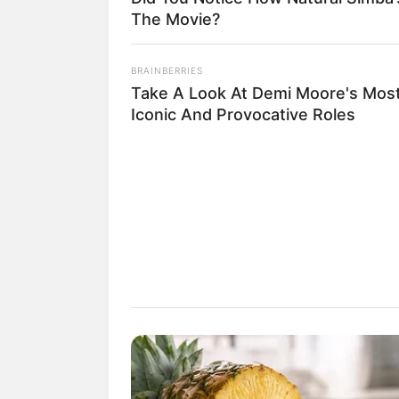
The Movie?
Baca juga:
Biodata, Profil, dan Fak
BRAINBERRIES
Take A Look At Demi Moore's Mos
Iconic And Provocative Roles