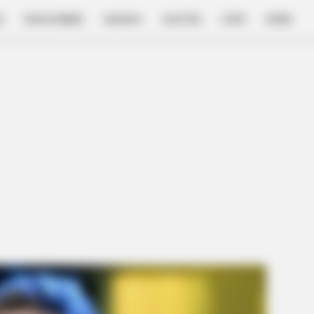
E
FILM & SERIES
NGAKAK
QUOTES
HYPE
MORE