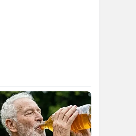
Kata Lucu Seputar Malam
nggu ala Jomblo yang Bikin
enes
 Desain Kanopi Tempat
dur, Serasa Beristirahat di
mar Raja