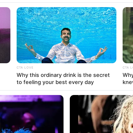
ria Pedretti
CTA LOVE
CTA 
Why this ordinary drink is the secret
Why
0
Se
to feeling your best every day
kne
VOTE
Pe
s love
Me
Umur:
Profesi:
lvania
,
31 Tahun
Aktris