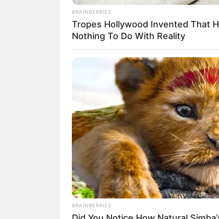
dibintanginya adalah
Once Upon a Time
BRAINBERRIES
Tropes Hollywood Invented That 
Nothing To Do With Reality
Ia bahkan masuk nominasi Critics’ Cho
BRAINBERRIES
perannya di film tersebut. Selain itu, i
Did You Notice How Natural Simba