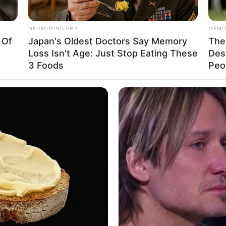
NEUROMIND PRO
MEMO
 Of
Japan's Oldest Doctors Say Memory
The 
Loss Isn't Age: Just Stop Eating These
Des
Ta
3 Foods
Peop
Ha
90