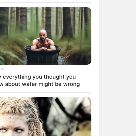
LOVE
 everything you thought you
rem! 9 Chat Ojek Online &
w about water might be wrong
langgan Ini Bikin Auto
rinding