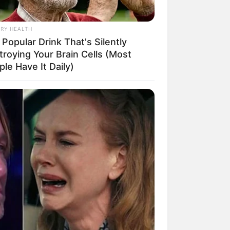
RY HEALTH
Popular Drink That's Silently
troying Your Brain Cells (Most
mpil Lebih Modern, 7 Potret
le Have It Daily)
sil Renovasi Rumah Berusia
 Tahun