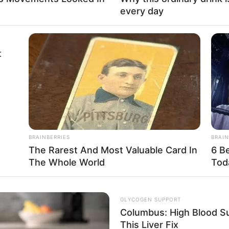
Mute
every day
ta Noah Schnapp
Fa
t
Di
Ng
BRAINBERRIES
BRAIN
The Rarest And Most Valuable Card In
6 B
The Whole World
Tod
10
Ma
Ba
GLYCOGEN SUPPORT
Columbus: High Blood Su
This Liver Fix