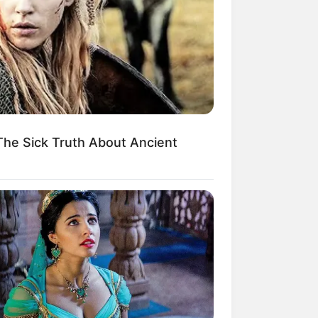
kin Ngakak, 10 Potret
splay Murah Pakai Bahan
adanya
he Sick Truth About Ancient
ti Mainstream, 10 Cara
mbawa Barang Belanjaan
rsi Warga Thailand