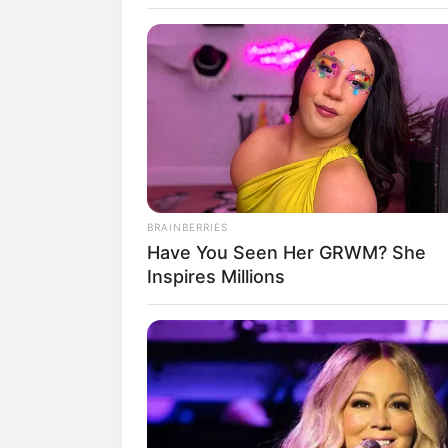
Victo
BRAINBERRIES
Have You Seen Her GRWM? She
Inspires Millions
fan
Tanggal Lahir:
Tempat Lahir:
23 Maret
1995
Philadelphia
,
Pennsy
Amerika Serikat