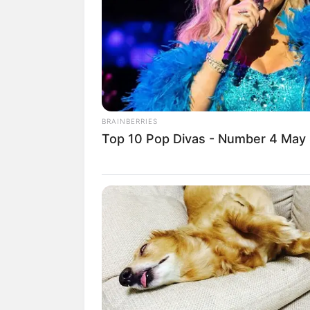
SHARE
TWEET
SHARE
Victoria Pedretti debut sebagai seorang a
Hill House
yang rilis pada 2018.
BRAINBERRIES
Perannya sebagai Eleanor Crain Vance 
Top 10 Pop Divas - Number 4 May
penghargaan MTV Awards dan Saturn Awa
thriller
You
, tapi ditolak.
Namun, setelah melihat kualitas akting
memberinya peran sebagai Love Quinn
kembali muncul di season 3 pada 2021.
Tahun 2020, ia muncul dalam sebuah seri
sebagai Evelyn Porter.
Selain serial, ia juga aktif tampil dalam 