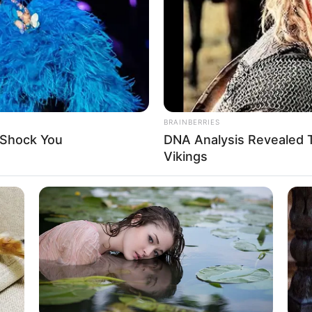
WHATSAPP
TELEGRAM
LINE
Bi
Co
Edit
Se
ktris lewat serial horor Netflix berjudul
The Haunting of
BRAINBERRIES
berhasil mengantarkannya masuk nominasi dalam ajang
 Shock You
DNA Analysis Revealed T
rds. Ia kemudian mengikuti casting untuk serial
Vikings
nya dan
chemistry
dengan Penn Badgley, sang sutradara
An
 dalam
You
season 2 yang rilis akhir tahun 2019. Ia
Me
Ve
al antologi bertajuk
Amazing Stories
dan berperan
berbagai film. Salah satu film hits yang pernah