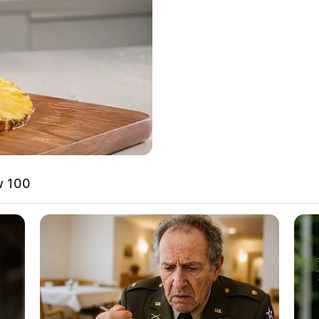
8 
Mi
Ng
w 100
10
Ti
Ka
nstagram/victoriapedretti_)