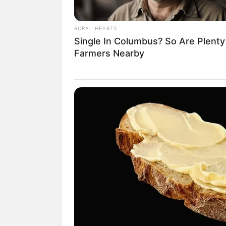
Daftar isi
RURAL HEARTS
Single In Columbus? So Are Plenty
Farmers Nearby
Biodata & Profil
Nama Lengkap: Victoria
Pedretti