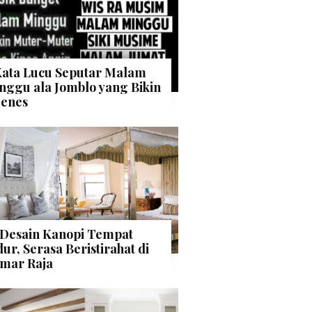
Kata Lucu Seputar Malam
nggu ala Jomblo yang Bikin
enes
 Desain Kanopi Tempat
dur, Serasa Beristirahat di
mar Raja