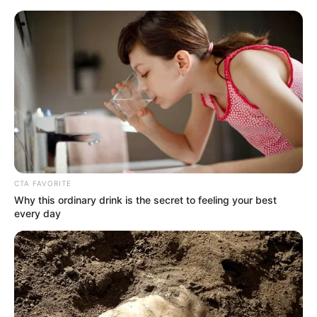
HOME
INSPIRASI
STYLE
FILM &
NGAKAK
QUOTES
HYPE
MORE
SERIES
CTA FAVORITE
Why this ordinary drink is the secret to feeling your best
every day