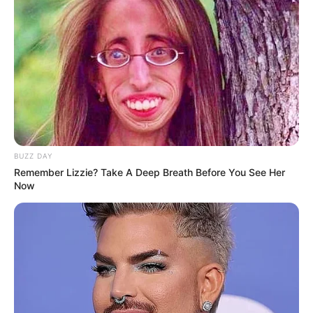
Yechan Xikers
Yujun Xikers
TULIS KOMENTAR
BUZZ DAY
Remember Lizzie? Take A Deep Breath Before You See Her
Alamat email Anda tidak akan dipublikasikan.
Ruas yang wajib ditandai
*
Now