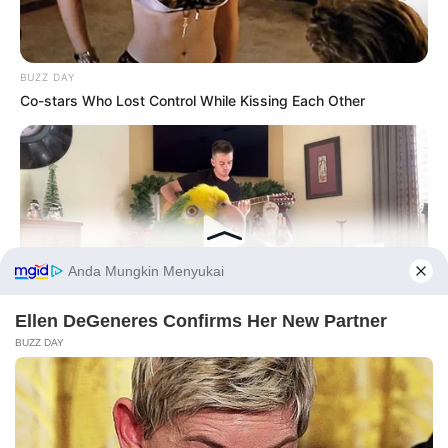
BUZZ DAY
Co-stars Who Lost Control While Kissing Each Other
Before You Go
BUZZ DAY
PRIVACY POLICY
DISCLAIMER
HUBUNGI KAMI
IKLAN
Watch This Parrot Belt Out A Pitch-Perfect Beyonce Song