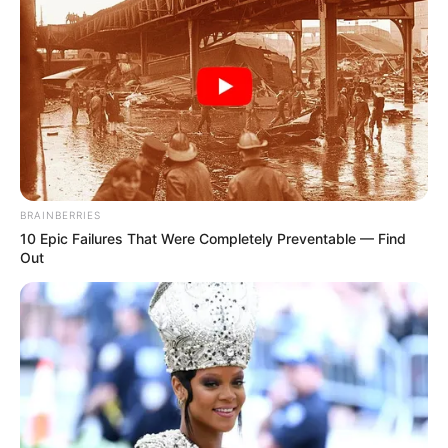
Baca juga:
Biodata, Profil, dan Fakta Arishfa Khan
BRAINBERRIES
10 Epic Failures That Were Completely Preventable — Find
Out
(foto: tuko)
Daftar isi