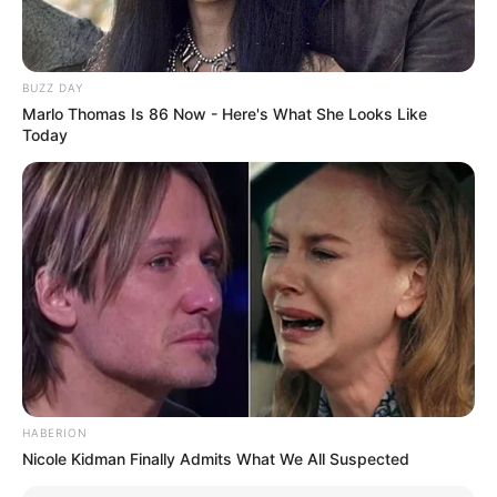
Mainstream yang Konyol
Banget
BUZZ DAY
Marlo Thomas Is 86 Now - Here's What She Looks Like
Today
8 Kata Lucu Seputar Malam
Minggu ala Jomblo yang Bikin
Ngenes
HABERION
Nicole Kidman Finally Admits What We All Suspected
10 Desain Kanopi Tempat