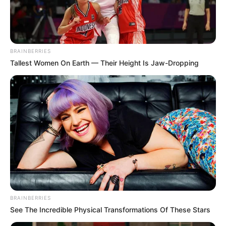
0
VOTE
fans love
Tanggal Lahir:
Tempat Lahir:
BRAINBERRIES
17 Oktober
1985
California
,
Amerika Serikat
Tallest Women On Earth — Their Height Is Jaw-Dropping
Umur:
Profesi:
40 Tahun
Pengusaha
Edit
Sydney Brooke Simpson harus berusaha keras untuk kembali
menata hidup setelah kejadian kelam yang terjadi di keluargnya. Ia
BRAINBERRIES
merupakan anak dari OJ Simpson dan Nicole Brown.
See The Incredible Physical Transformations Of These Stars
Dimana saat ia masih berusia 8 tahun, ia harus menghadapi