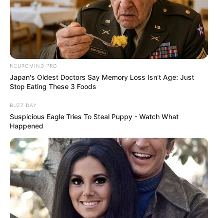
Galau Abis
NEUROMIND PRO
Japan's Oldest Doctors Say Memory Loss Isn't Age: Just
Stop Eating These 3 Foods
Fail! 10 Potret Makanan Gagal
Dimasak yang Bikin Kamu
BUZZ DAY
Nggak Selera
Suspicious Eagle Tries To Steal Puppy - Watch What
Happened
10 Pose Manekin Anti