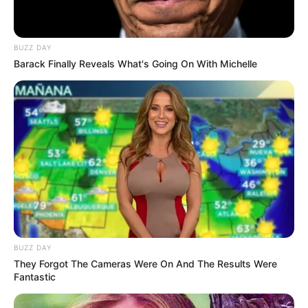
LIHAT ARTIKEL LAINNYA
BUZZ DAY
Barack Finally Reveals What's Going On With Michelle
Anya Geraldine
Rod Wave
BUZZ DAY
They Forgot The Cameras Were On And The Results Were
XXXTentacion
Infinite
Fantastic