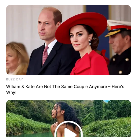
BUZZ DAY
William & Kate Are Not The Same Couple Anymore – Here's
Why!
Serem! 9 Chat Ojek Online &
Pelanggan Ini Bikin Auto
Merinding