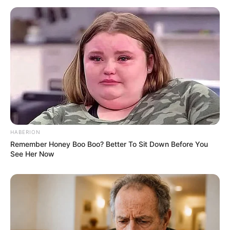
Langka Banget! 10 Pose Lucu
Katak yang Bikin Ketawa
Gemes
HABERION
Remember Honey Boo Boo? Better To Sit Down Before You
See Her Now
Ambyar! 10 Kalimat Baper
Pakai Bahasa Jawa Ini Bikin