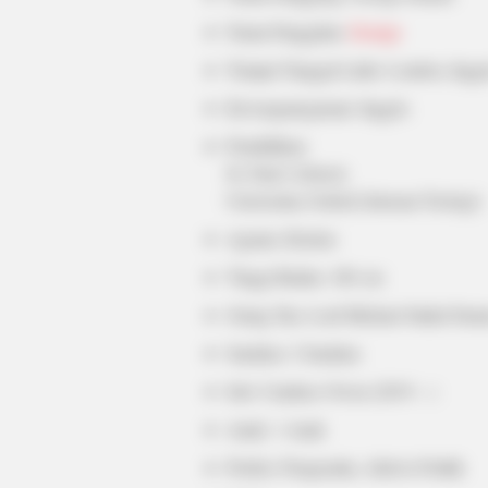
Nama Panggilan:
George
Tempat Tanggal Lahir: London, Inggr
BUZZ DAY
Live TV Shock: What Happened Ne
Kewarganegaraan: Inggris
Stunned Millions
Pendidikan:
St. Paul’s School;
Universitas Oxford (Jurusan Teologi)
Agama: Kristen
Tinggi Badan: 180 cm
Orang Tua: Lord Michael Stahel Farm
Saudara: 2 Saudara
Istri: Candace Owen (2019 – )
Anak: 1 Anak
Profesi: Pengusaha, Aktivis Politik