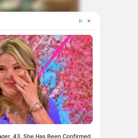
ngka Banget! 10 Pose Lucu
tak yang Bikin Ketawa
mes
byar! 10 Kalimat Baper
kai Bahasa Jawa Ini Bikin
lau Abis
ger, 43. She Has Been Confirmed