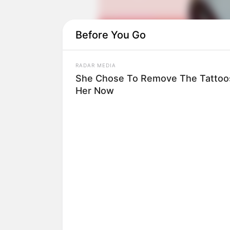
Before You Go
RADAR MEDIA
She Chose To Remove The Tattoos
Her Now
Ia kemudian terjun di dunia politik dan 
sayap kanan yang blak-blakan.
Di tahun 2018, ia meluncurkan gerakan 
minoritas lain untuk menjadi pemilih R