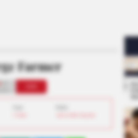
ge Farmer
0
Se
VOTE
Pe
s love
Me
Umur:
Profesi:
37 Tahun
Aktivis Politik
,
Pengusaha