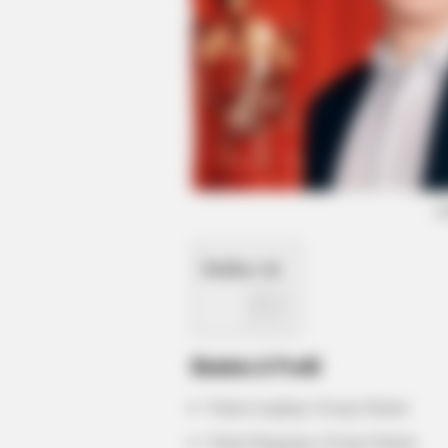
(
BUZZ DAY
What Engineers Found At Rushmor
Daftar isi
Biodata & Profil
Nama Lengkap: George Farmer
Nama Panggung: George Farmer