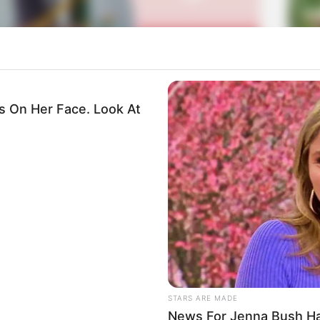
La
Ka
Ge
 On Her Face. Look At
masuk Partai Konservatif Inggris dan termasuk aktivis
Mute
Blexit yang mendorong orang Afrika-Amerika, latin dan
Am
epublik dan meninggalkan Demokrat.
Pa
Ga
STARS ARE MADE
News For Jenna Bush Ha