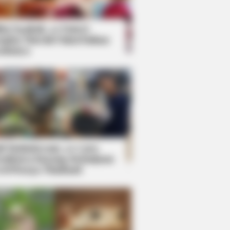
kin Ngakak, 10 Potret
splay Murah Pakai Bahan
adanya
ti Mainstream, 10 Cara
mbawa Barang Belanjaan
rsi Warga Thailand