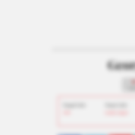
Geor
fan
Tanggal Lahir:
Tempat Lahir:
1989
London
,
Inggris