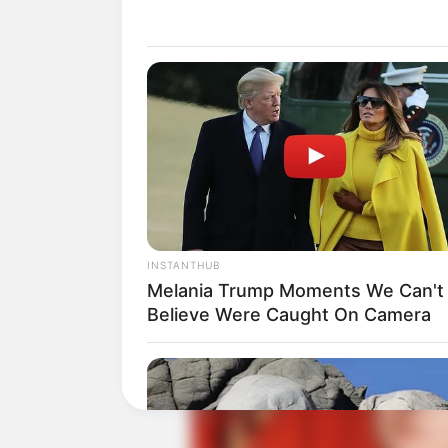
Selain itu pada September 2020, terlib
bahwa musik rapper itu “berkontribusi pad
Baca juga:
Biodata, Profil, dan Fakta
INSTANTHUB
Melania Trump Moments We Can't
Believe Were Caught On Camera