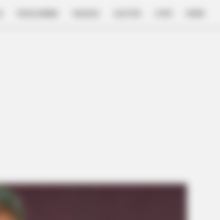
E
FILM & SERIES
NGAKAK
QUOTES
HYPE
MORE