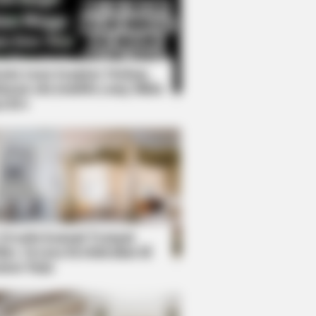
Kata Lucu Seputar Malam
nggu ala Jomblo yang Bikin
enes
 Jail Right Now. You'll Be
 Desain Kanopi Tempat
dur, Serasa Beristirahat di
mar Raja