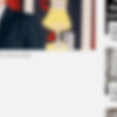
8 
Mi
Ng
foto: thesuccessbug)
HABERION
e Changes History
15 Celebrities Who Are In
Surprised!
10
Ti
Ka