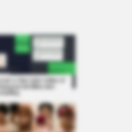
rem! 9 Chat Ojek Online &
langgan Ini Bikin Auto
rinding