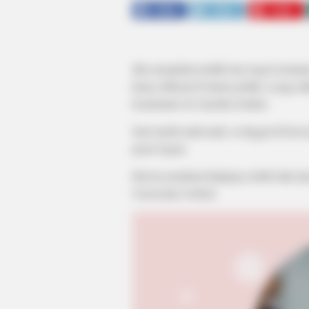
SHARE
TWEET
SHARE
Jika mengikuti politik luar negeri teru
hanya dikenal di dunia politik, ia juga 
komentator di Amerika Serikat.
Saat masih anak-anak, ia tinggal di k
pasar logam.
Hal itu membuat hidupnya lebih baik dan
Universitas Oxford.