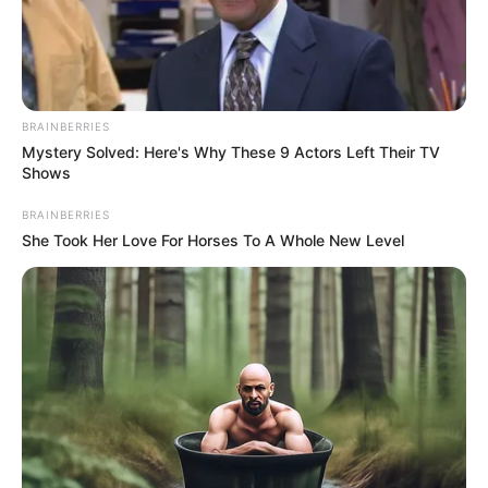
Sutradara: Dedi Setiadi
Produser: FX Rudy Gunawan, Imran Hasibuan
Penulis Naskah: Archie Hekagery
BRAINBERRIES
Rumah Produksi: Alimi Pictures
Mystery Solved: Here's Why These 9 Actors Left Their TV
Shows
Channel TV: –
Jadwal Tayang: 13 Mei 2021
BRAINBERRIES
She Took Her Love For Horses To A Whole New Level