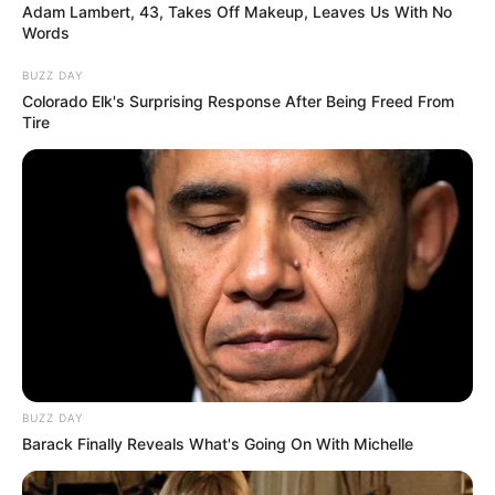
Cemara
Adam Lambert, 43, Takes Off Makeup, Leaves Us With No
Words
BUZZ DAY
ULASAN
Colorado Elk's Surprising Response After Being Freed From
Tire
Alamat email Anda tidak akan dipublikasikan.
Ruas yang wajib ditandai
*
Rating
BUZZ DAY
Cerita
Barack Finally Reveals What's Going On With Michelle