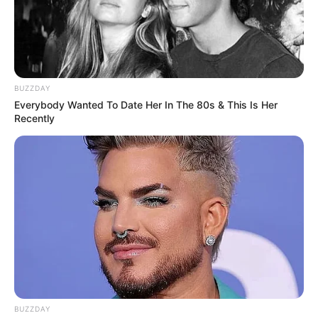
BUZZDAY
Everybody Wanted To Date Her In The 80s & This Is Her
Recently
LIHAT ARTIKEL LAINNYA
Sinopsis Terima Kasih
Emak Terima Kasih Abah,
Film Adaptasi Keluarga
BUZZDAY