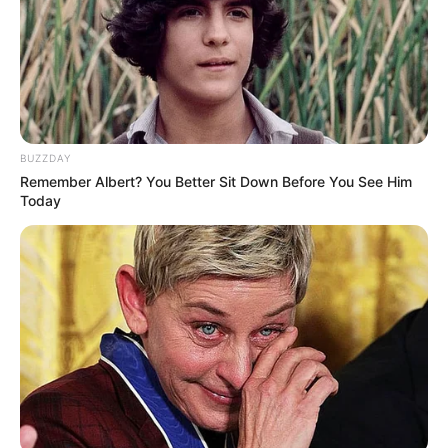
10 Pose Manekin Anti
Mainstream yang Konyol
BUZZDAY
Banget
Remember Albert? You Better Sit Down Before You See Him
Today
8 Kata Lucu Seputar Malam
Minggu ala Jomblo yang Bikin
Ngenes