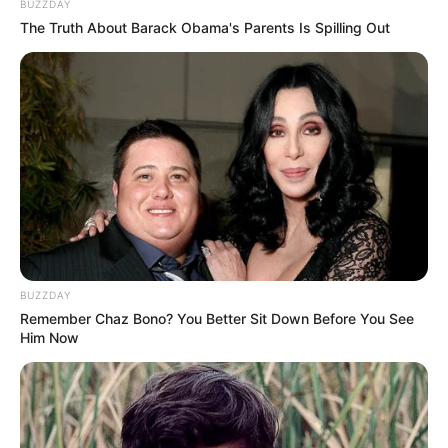
BUZZDAY
The Truth About Barack Obama's Parents Is Spilling Out
Ambyar! 10 Kalimat Baper
Pakai Bahasa Jawa Ini Bikin
Galau Abis
BUZZDAY
Remember Chaz Bono? You Better Sit Down Before You See
Him Now
Fail! 10 Potret Makanan Gagal
Dimasak yang Bikin Kamu
Nggak Selera