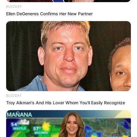
BUZZDAY
Ellen DeGeneres Confirms Her New Partner
10 Desain Kanopi Tempat
Tidur, Serasa Beristirahat di
Kamar Raja
BUZZDAY
Troy Aikman's And His Lover Whom You'll Easily Recognize
Tampil Lebih Modern, 7 Potret
Hasil Renovasi Rumah Berusia
90 Tahun