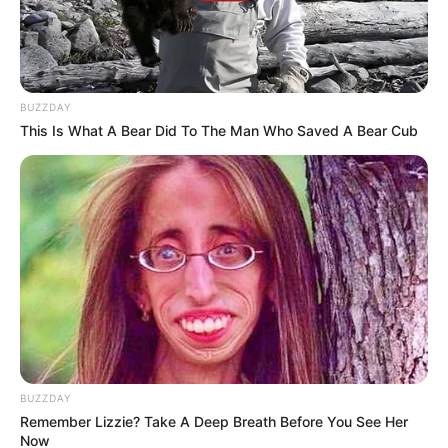
BUZZDAY
This Is What A Bear Did To The Man Who Saved A Bear Cub
BUZZDAY
Remember Lizzie? Take A Deep Breath Before You See Her
Now