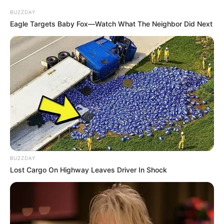
BUZZDAY
Eagle Targets Baby Fox—Watch What The Neighbor Did Next
Serem! 9 Chat Ojek Online &
Pelanggan Ini Bikin Auto
Merinding
BUZZDAY
Bikin Ngakak, 10 Potret
Lost Cargo On Highway Leaves Driver In Shock
Cosplay Murah Pakai Bahan
Seadanya