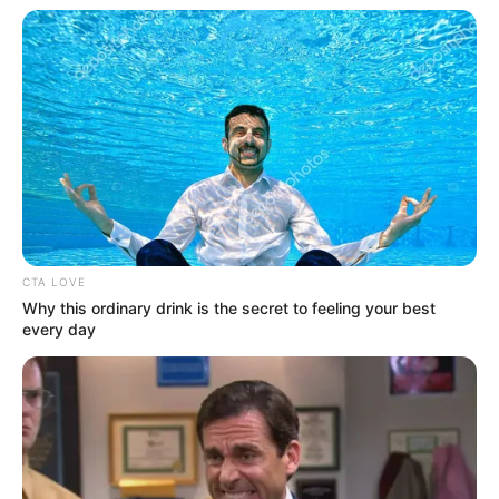
CTA LOVE
Why this ordinary drink is the secret to feeling your best
Detail
every day
Judul: Terima Kasih Emak Terima Kasih Abah
Judul Lain: –
Genre: Drama, Keluarga
Negara: Indonesia