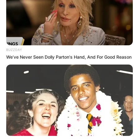
Anti Mainstream, 10 Cara
Membawa Barang Belanjaan
Versi Warga Thailand
BUZZDAY
We’ve Never Seen Dolly Parton's Hand, And For Good Reason
Langka Banget! 10 Pose Lucu
Katak yang Bikin Ketawa
Gemes