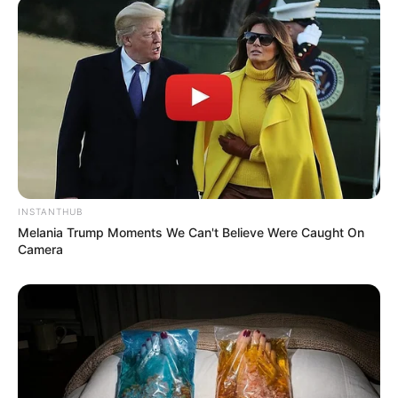
Ambyar! 10 Kalimat Baper
Pakai Bahasa Jawa Ini Bikin
Galau Abis
INSTANTHUB
Fail! 10 Potret Makanan Gagal
Melania Trump Moments We Can't Believe Were Caught On
Dimasak yang Bikin Kamu
Camera
Nggak Selera