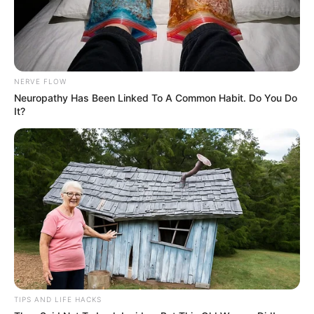
10 Pose Manekin Anti
Mainstream yang Konyol
Banget
NERVE FLOW
Neuropathy Has Been Linked To A Common Habit. Do You Do
It?
8 Kata Lucu Seputar Malam
Minggu ala Jomblo yang Bikin
Ngenes
TIPS AND LIFE HACKS