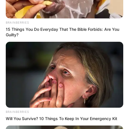
Channel TV: OCN
Jumlah Episode: 10
BRAINBERRIES
Masa Tayang: 31 Agustus 2019 – 29 September 2019
15 Things You Do Everyday That The Bible Forbids: Are You
Guilty?
Jadwal Tayang: Sabtu dan Minggu, jam 22:20 KST atau 2020
WIB
BRAINBERRIES
Will You Survive? 10 Things To Keep In Your Emergency Kit