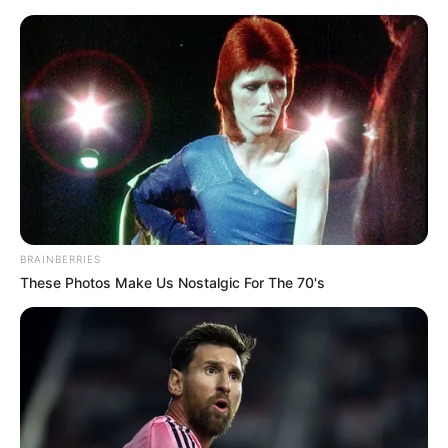
HOME
INSPIRASI
STYLE
FILM &
NGAKAK
QUOTES
HYPE
MORE
SERIES
BRAINBERRIES
These Photos Make Us Nostalgic For The 70's