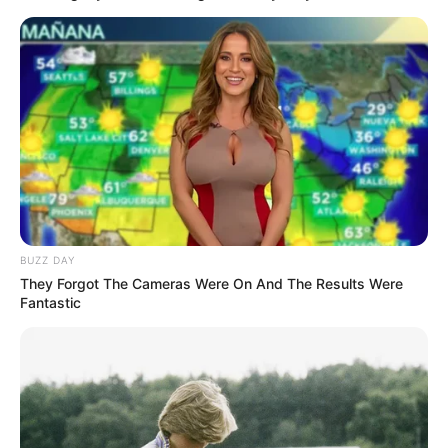
Alamat email Anda tidak akan dipublikasikan.
Ruas yang wajib ditandai
*
Rating
BUZZ DAY
They Forgot The Cameras Were On And The Results Were
Cerita
Fantastic
Pemain
Akting