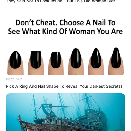
They Said Not To Look Inside... But This Old Woman Did!
10 Desain Kanopi Tempat
Tidur, Serasa Beristirahat di
Kamar Raja
BUZZ DAY
Tampil Lebih Modern, 7 Potret
Pick A Ring And Nail Shape To Reveal Your Darkest Secrets!
Hasil Renovasi Rumah Berusia
90 Tahun