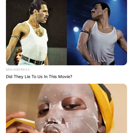
sebelumnya sukses dengan drama
Search: WWW
(2019).
Daftar isi
DETAIL
Judul: Strangers From Hell / 타인은 지옥이다
Judul lain: Taineun Jiokida / Others Are Hell / Hell Is Other
People / Taineun Jiogida
BRAINBERRIES
Did They Lie To Us In This Movie?
Genre: Horror, Thriller, Misteri
Negara: Korea Selatan
Sutradara: Lee Chang Hee
Produser: Kim Woo Sang, Kwon Mi Kkyung
Penulis Naskah: Jung Yi Do
Rumah Produksi: Woo Sang Film, Studio N