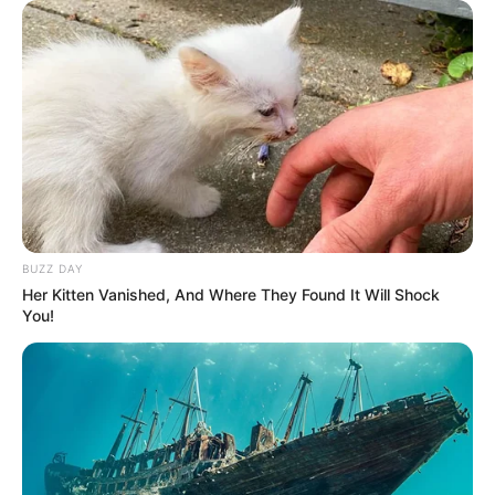
BUZZ DAY
LIHAT ARTIKEL LAINNYA
Her Kitten Vanished, And Where They Found It Will Shock
You!
Tastefully Yours
Confidence Queen