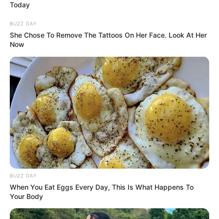
Today
BUZZ DAY
She Chose To Remove The Tattoos On Her Face. Look At Her
Now
BUZZ DAY
When You Eat Eggs Every Day, This Is What Happens To
Your Body
Serem! 9 Chat Ojek Online &