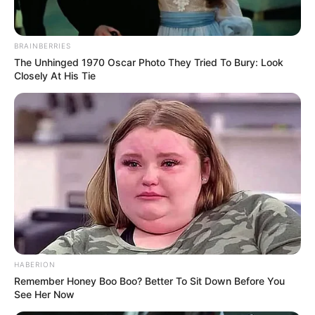
Anti Mainstream, 10 Cara
Membawa Barang Belanjaan
Versi Warga Thailand
BRAINBERRIES
The Unhinged 1970 Oscar Photo They Tried To Bury: Look
Closely At His Tie
Langka Banget! 10 Pose Lucu
Katak yang Bikin Ketawa
Gemes
HABERION
Remember Honey Boo Boo? Better To Sit Down Before You
See Her Now