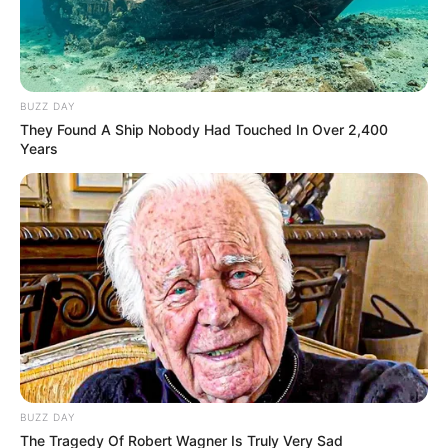
BUZZ DAY
They Found A Ship Nobody Had Touched In Over 2,400
Years
Walking On Thin Ice
Tempest
My Troublesome Star
Aema
BUZZ DAY
ULASAN
The Tragedy Of Robert Wagner Is Truly Very Sad