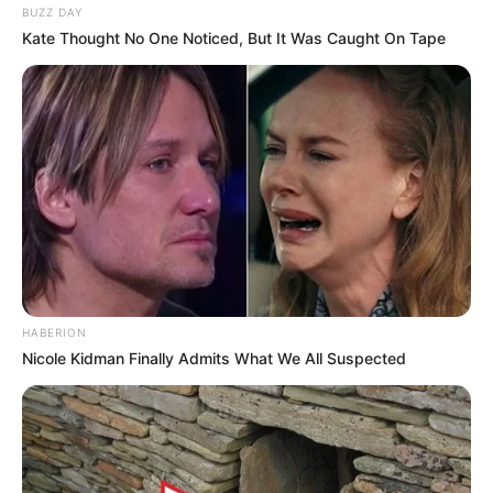
BUZZ DAY
Kate Thought No One Noticed, But It Was Caught On Tape
Bikin Ngakak, 10 Potret
Cosplay Murah Pakai Bahan
Seadanya
HABERION
Nicole Kidman Finally Admits What We All Suspected
Anti Mainstream, 10 Cara
Membawa Barang Belanjaan
Versi Warga Thailand