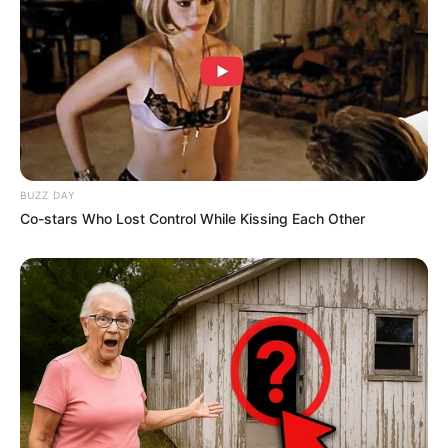
BUZZ DAY
Co-stars Who Lost Control While Kissing Each Other
TAGS
PENGUIN TOWN
SERIAL NETFLIX