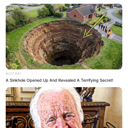
BUZZ DAY
A Sinkhole Opened Up And Revealed A Terrifying Secret!
SERIES
Sinopsis Penguin Town, Ketika