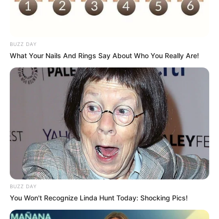
BUZZ DAY
What Your Nails And Rings Say About Who You Really Are!
LIHAT ARTIKEL LAINNYA
BUZZ DAY
You Won't Recognize Linda Hunt Today: Shocking Pics!
True Story
Sinopsis The Chair,
Tantangan Sandra Oh