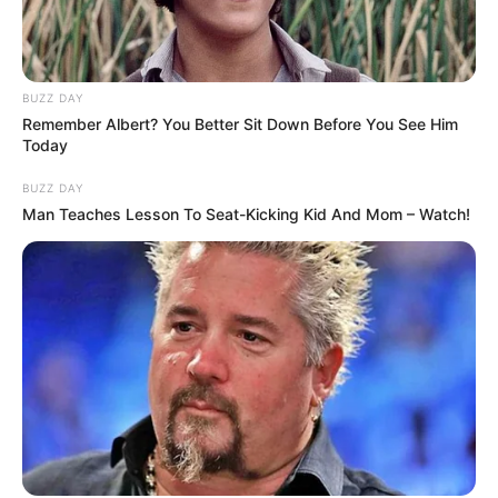
Sinopsis Navarasa,
Sinopsis Hit & Run, Kisah
Kumpulan Cerita Pendek
Pria Mencari Kebenaran di
dari India Mewakili 9 Rasa
Balik Kematian Istri
Berbeda
BUZZ DAY
Remember Albert? You Better Sit Down Before You See Him
Today
TULIS KOMENTAR
BUZZ DAY
Man Teaches Lesson To Seat-Kicking Kid And Mom – Watch!
Alamat email Anda tidak akan dipublikasikan.
Ruas yang wajib ditandai
*