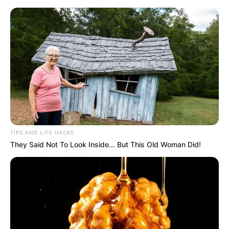
HOME
INSPIRASI
STYLE
FILM &
NGAKAK
QUOTES
HYPE
MORE
SERIES
TIPS AND LIFE HACKS
They Said Not To Look Inside... But This Old Woman Did!