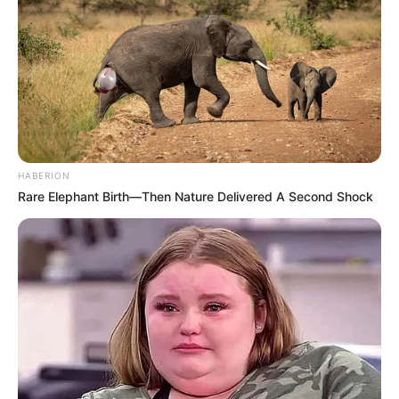
(foto: netflix)
Misi mereka adalah menemukan jodoh, melahirkan anak-anak dan
berusaha tidak punah dengan menemukan tempat tinggal nyaman
serta makanan berkecukupan.
Sepanjang episode
Penguin Town
akan dipenuhi dengan kegilaan
HABERION
yang riuh dan banyak penguin menggemaskan, dijamin
Rare Elephant Birth—Then Nature Delivered A Second Shock
membuatmu ketagihan menonton.
Penguin-penguin membuat koloni kecil, mulai dari Geng Parkir
Mobil yang membuat masalah hingga pengantin baru yang manis
dan suka diemong, Tuan & Nyonya C.
Serial dokumenter ini tentang kehidupan nyata penguin Afrika
yang berusaha hidup menyenangkan sambil bertahan dari
kepunahan yang mengancam.