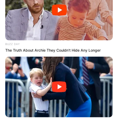
BUZZ DAY
The Truth About Archie They Couldn't Hide Any Longer
Serem! 9 Chat Ojek Online &
Pelanggan Ini Bikin Auto
Merinding