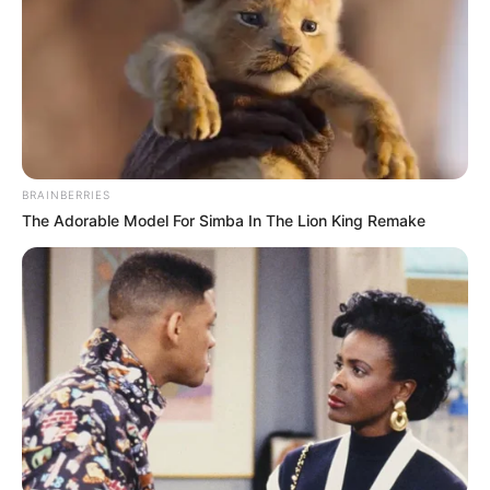
8 Kata Lucu Seputar Malam
Minggu ala Jomblo yang Bikin
BRAINBERRIES
Ngenes
The Adorable Model For Simba In The Lion King Remake
10 Desain Kanopi Tempat
Tidur, Serasa Beristirahat di
Kamar Raja