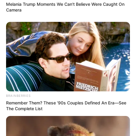
Melania Trump Moments We Can't Believe Were Caught On
Camera
Fail! 10 Potret Makanan Gagal
Dimasak yang Bikin Kamu
Nggak Selera
BRAINBERRIES
Remember Them? These '90s Couples Defined An Era—See
The Complete List
10 Pose Manekin Anti
Mainstream yang Konyol
Banget