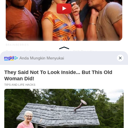
BRAINBERRIES
Bollywood’s Boldest Dance Scenes Still Trending
BRAINBERRIES
Enter A World Of Weirdness: 8 Horror Movies Where Nobody
Before You Go
Dies
PRIVACY POLICY
DISCLAIMER
HUBUNGI KAMI
IKLAN