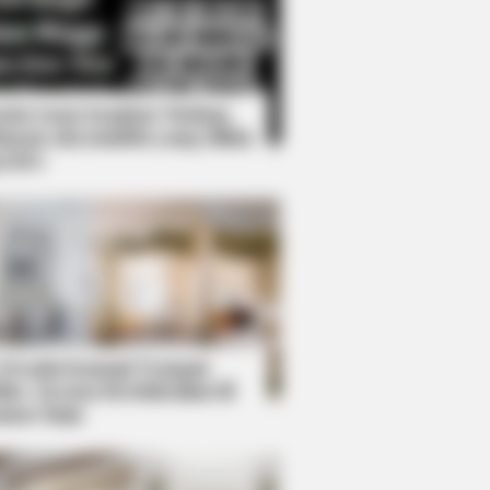
Kata Lucu Seputar Malam
nggu ala Jomblo yang Bikin
enes
mba Was Based On The Cutest Lion
 Desain Kanopi Tempat
dur, Serasa Beristirahat di
mar Raja