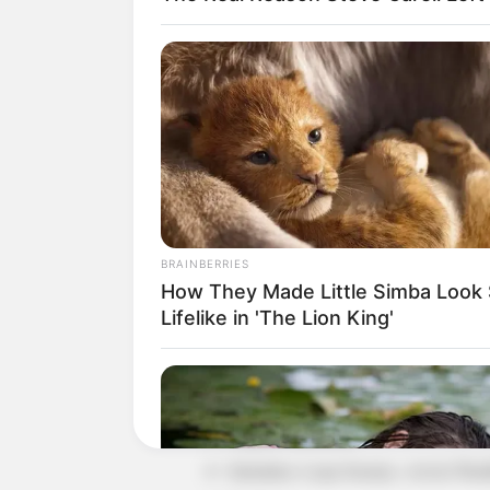
Daftar isi
DETAIL
BRAINBERRIES
How They Made Little Simba Look
Judul: Knock Out Girl
Lifelike in 'The Lion King'
Judul lain: –
Genre: Aksi, Romantis
Negara: Indonesia
Sutradara: Lasja Susatyo, Arwin War