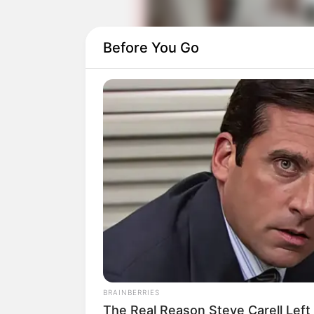
Before You Go
Selain itu, ada aktor senior yang turut
main di film dan sinetron, salah satunya
Web series ini tayang berjumlah 13 epis
kali tayang pada tanggal 12 Desember 2
BRAINBERRIES
The Real Reason Steve Carell Left 