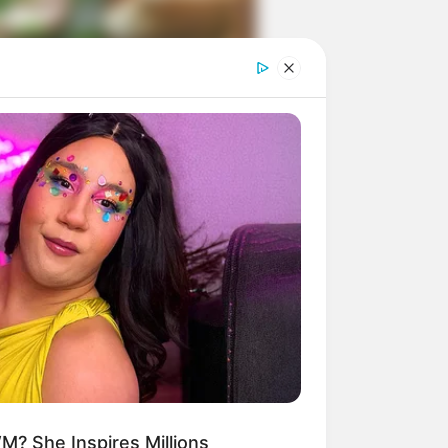
ngka Banget! 10 Pose Lucu
tak yang Bikin Ketawa
mes
byar! 10 Kalimat Baper
kai Bahasa Jawa Ini Bikin
lau Abis
? She Inspires Millions