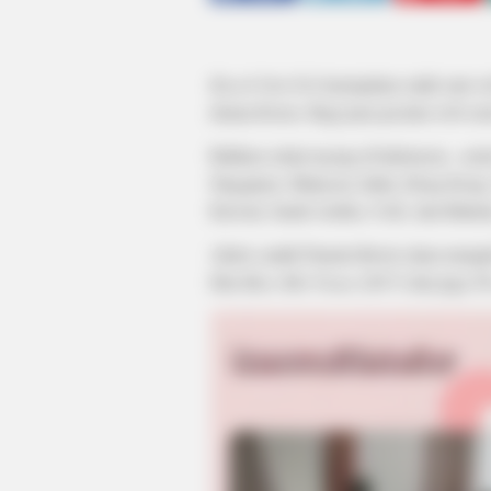
Knock Out Girl
merupakan salah satu we
drama Korea. Bagi para pecinta web serie
Bahkan selain tayang di Indonesia , seria
Singapura, Malaysia, India, Hong Kong, 
Kuwait, Saudi Arabia, UAE, dan Bahrai
Aktris cantik Pamela Bowie akan menja
film
Mars Met Venus
(2017) dan juga
Th