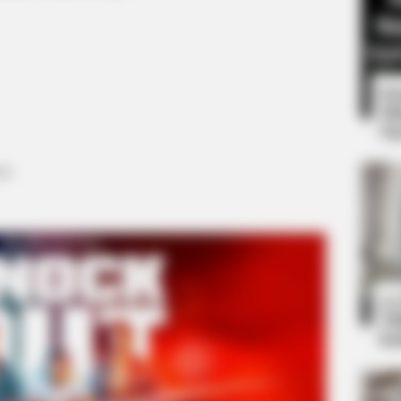
8 
Mi
Ng
18
BRAINBERRIES
et to feeling your best
Disney’s Live-Action Si
Cub Ever
BRAINBERRIES
Remember This Kick-Ass Star? See
10
His Shocking Transformation
Ti
Ka