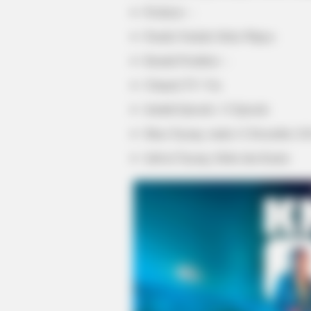
Produser: –
Penulis Naskah: Reka Wijaya
Rumah Produksi: –
Channel TV: Viu
Jumlah Episode: 13 Episode
Masa Tayang: mulai 12 Desember 20
CTA FAVORITE
Why this ordinary drink is the secr
Jadwal Tayang: Rabu dan Kamis
every day