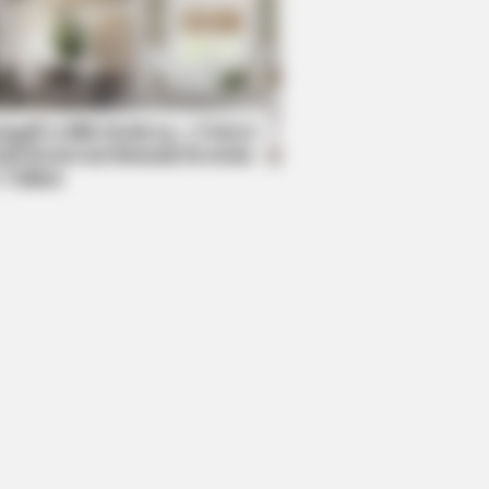
BERRIES
en Sins: 15 Bible Prohibited Acts
All Commit!
mpil Lebih Modern, 7 Potret
sil Renovasi Rumah Berusia
 Tahun