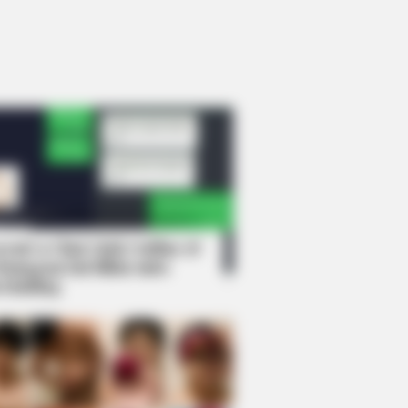
rem! 9 Chat Ojek Online &
langgan Ini Bikin Auto
rinding