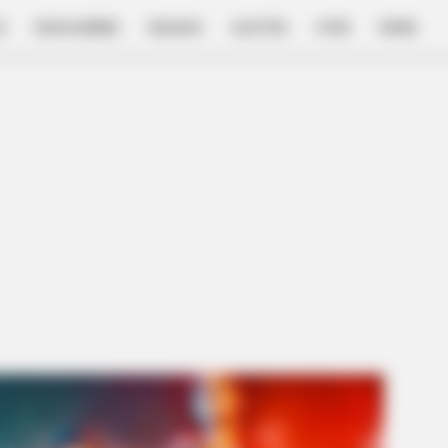
E
FILM & SERIES
NGAKAK
QUOTES
HYPE
MORE