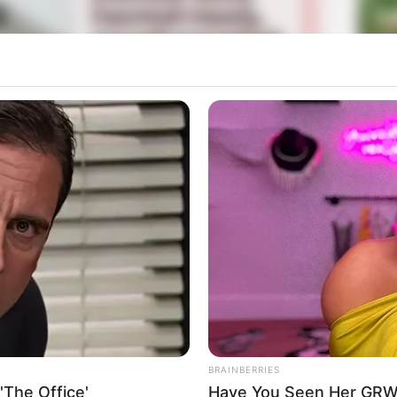
La
Ka
Ge
 menjadi pemeran utama yaitu Donny Damara yang sering
 adalah
A Man Called Ahok
(2018).
Mute
ode dengan durasi 45 menit setiap episodenya, pertama
018.
Am
Pa
Ga
BRAINBERRIES
'The Office'
Have You Seen Her GRWM