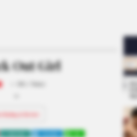
k Out Girl
-
Se
/10 (- Votes)
Pe
Me
ri Rating & Review
WHATSAPP
TELEGRAM
LINE