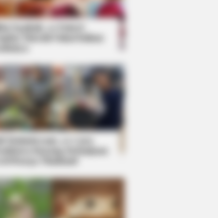
kin Ngakak, 10 Potret
splay Murah Pakai Bahan
adanya
ti Mainstream, 10 Cara
mbawa Barang Belanjaan
rsi Warga Thailand