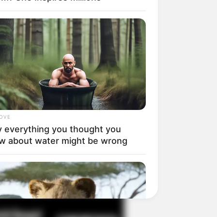
il! 10 Potret Makanan Gagal
masak yang Bikin Kamu
gak Selera
LOVE
 everything you thought you
w about water might be wrong
 Pose Manekin Anti
instream yang Konyol
nget