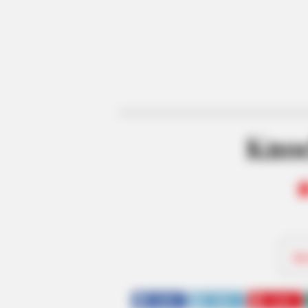
Knoc
Be
SHARE
TWEET
SHARE