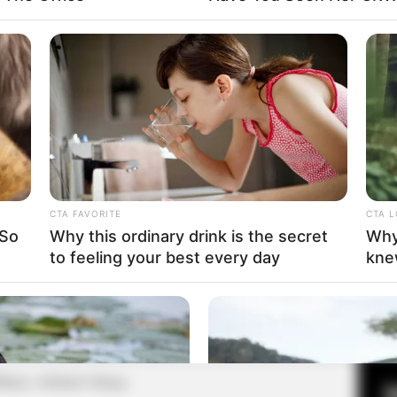
Fa
Di
Ng
CTA FAVORITE
CTA 
 So
Why this ordinary drink is the secret
Why
to feeling your best every day
kne
10
Ma
Ba
dhana, Adrianto Sinaga