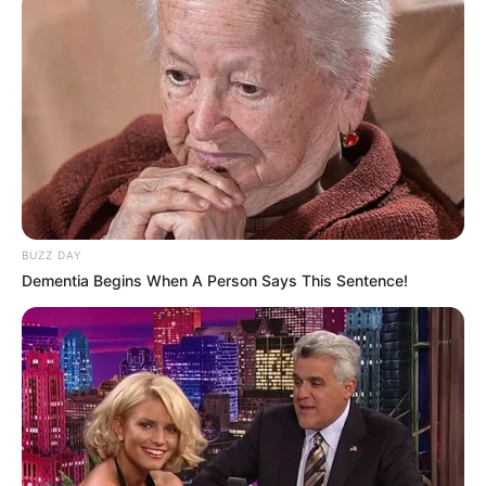
BUZZ DAY
Dementia Begins When A Person Says This Sentence!
(foto: netflix)
Dari semua pasangan di
Elite
, Guzman dan Nadia merupakan