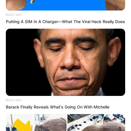
Sinopsis Navarasa,
Sinopsis Hit & Run, Kisah
Kumpulan Cerita Pendek
Pria Mencari Kebenaran di
BUZZ DAY
dari India Mewakili 9 Rasa
Balik Kematian Istri
Putting A SIM In A Charger—What The Viral Hack Really Does
Berbeda
TULIS KOMENTAR
Alamat email Anda tidak akan dipublikasikan.
Ruas yang wajib ditandai
*
BUZZ DAY
Barack Finally Reveals What's Going On With Michelle