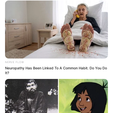
NERVE FLOW
Neuropathy Has Been Linked To A Common Habit. Do You Do
It?