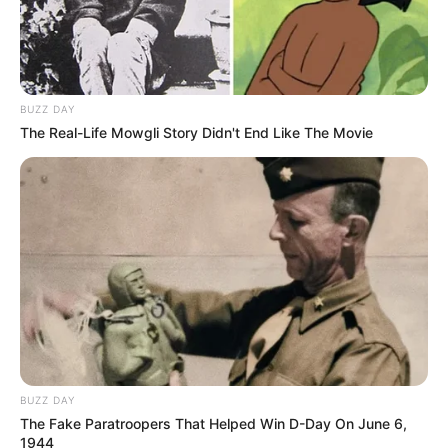
BUZZ DAY
The Real-Life Mowgli Story Didn't End Like The Movie
BUZZ DAY
The Fake Paratroopers That Helped Win D-Day On June 6,
1944