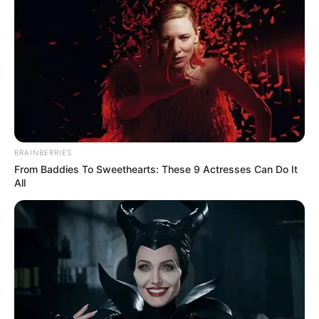
Kamar Raja
Tampil Lebih Modern, 7 Potret
Hasil Renovasi Rumah Berusia
BRAINBERRIES
90 Tahun
From Baddies To Sweethearts: These 9 Actresses Can Do It
All