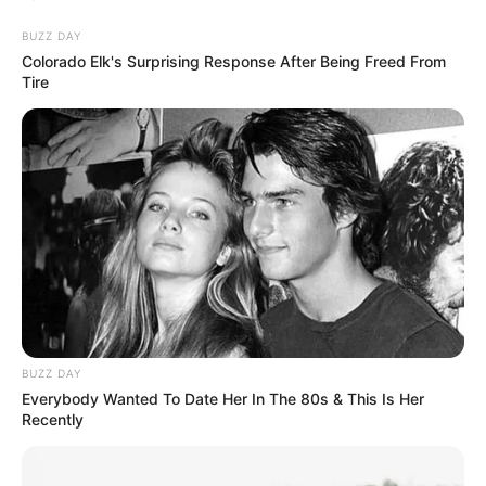
BUZZ DAY
Colorado Elk's Surprising Response After Being Freed From
Tire
LIHAT ARTIKEL LAINNYA
BUZZ DAY
Everybody Wanted To Date Her In The 80s & This Is Her
Recently
True Story
Sinopsis The Chair,