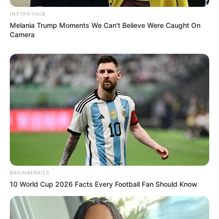
INSTANTHUB
Melania Trump Moments We Can't Believe Were Caught On
Camera
Langka Banget! 10 Pose Lucu
Katak yang Bikin Ketawa
Gemes
BRAINBERRIES
10 World Cup 2026 Facts Every Football Fan Should Know
Ambyar! 10 Kalimat Baper
Pakai Bahasa Jawa Ini Bikin
Galau Abis