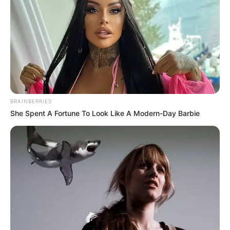
Fail! 10 Potret Makanan Gagal
Dimasak yang Bikin Kamu
BRAINBERRIES
Nggak Selera
She Spent A Fortune To Look Like A Modern-Day Barbie
10 Pose Manekin Anti
Mainstream yang Konyol
Banget