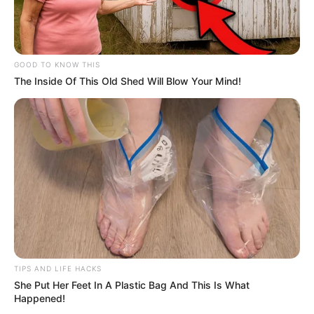
GOOD TO KNOW THIS
The Inside Of This Old Shed Will Blow Your Mind!
TAGS
ELITE SHORT STORIES: NADIA GUZMAN
SERIAL NETFLIX
TIPS AND LIFE HACKS
She Put Her Feet In A Plastic Bag And This Is What
Happened!