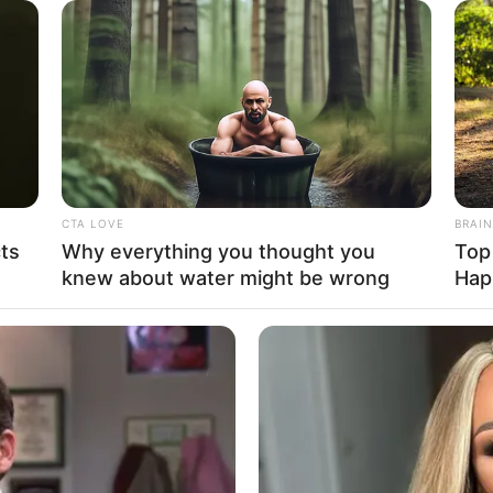
nta Naomi
CTA LOVE
BRAIN
cts
Why everything you thought you
Top
knew about water might be wrong
Hap
5
Se
VOTE
Pe
s love
Me
Umur:
Profesi:
32 Tahun
Aktris
,
Penyanyi