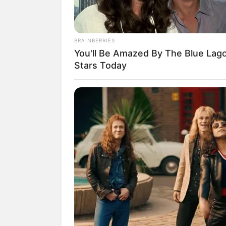
BRAINBERRIES
You'll Be Amazed By The Blue Lag
(foto: 
Stars Today
Biodata & Profil
Nama Lengkap: Shinta Naomi Praset
Nama Panggung: Shinta Naomi
Nama Panggilan: Naomi
Tempat, Tanggal Lahir: Jakarta, 4 Jun
Kewarganegaraan: Indonesia
Agama: Islam
Profesi: Aktris, Penyanyi