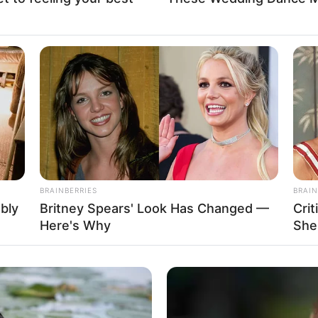
Fa
Di
Ng
a Revi Mariska
Mute
BRAINBERRIES
BRAIN
ably
Britney Spears' Look Has Changed —
Cri
Here's Why
She
10
Ma
Ba