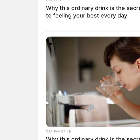
sebuah lagu.
Why this ordinary drink is the secr
to feeling your best every day
Bukan hanya itu, ia pun dinobatkan seb
tanggal 1 Agustus 2015 ia dipindahkan k
Setelah sekian lama menjadi anggota JK
yang telah membesarkan namanya terseb
Selain menjadi anggota grup idol, ia r
bisa kamu saksikan dalam film
Partikelir
Keluarga: Santa Claus dari Jakarta
(202
CTA FAVORITE
Why this ordinary drink is the secr