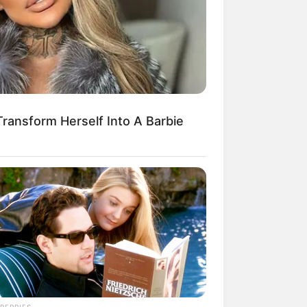
kin Ngakak, 10 Potret
splay Murah Pakai Bahan
adanya
Transform Herself Into A Barbie
ti Mainstream, 10 Cara
mbawa Barang Belanjaan
rsi Warga Thailand
BERRIES