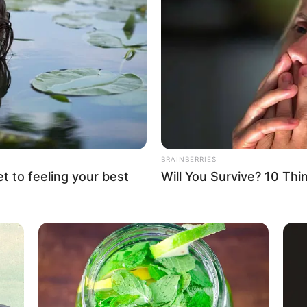
8 
Mi
Ng
BRAINBERRIES
et to feeling your best
Will You Survive? 10 Th
10
Ti
Ka