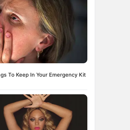
Kata Lucu Seputar Malam
nggu ala Jomblo yang Bikin
enes
ings To Keep In Your Emergency Kit
 Desain Kanopi Tempat
dur, Serasa Beristirahat di
mar Raja