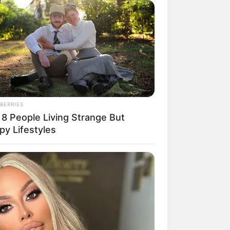
BERRIES
 8 People Living Strange But
py Lifestyles
rem! 9 Chat Ojek Online &
langgan Ini Bikin Auto
rinding