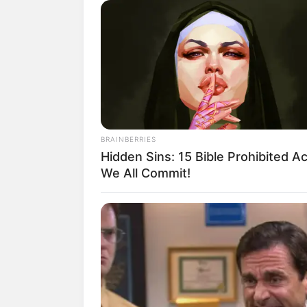
Shi
BRAINBERRIES
Hidden Sins: 15 Bible Prohibited A
We All Commit!
fan
Tanggal Lahir:
Tempat Lahir:
4 Juni
1994
Jakarta
,
Indonesia