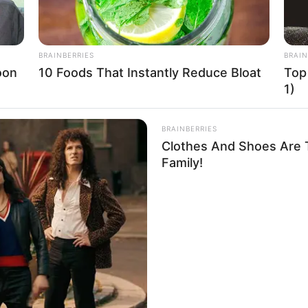
BRAINBERRIES
BRAIN
oon
10 Foods That Instantly Reduce Bloat
Top
instagram/shintanaomi11)
Ta
1)
Ha
90
BRAINBERRIES
ya
Clothes And Shoes Are T
Family!
i 1994