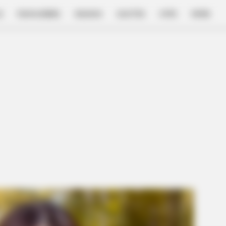
E
FILM & SERIES
NGAKAK
QUOTES
HYPE
MORE