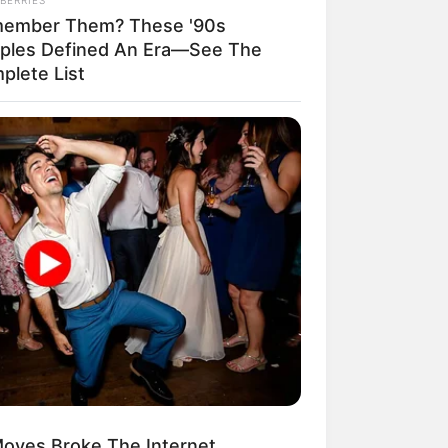
ember Them? These '90s
ples Defined An Era—See The
ngka Banget! 10 Pose Lucu
plete List
tak yang Bikin Ketawa
mes
byar! 10 Kalimat Baper
kai Bahasa Jawa Ini Bikin
lau Abis
oves Broke The Internet