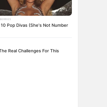
BERRIES
 10 Pop Divas (She's Not Number
mpil Lebih Modern, 7 Potret
sil Renovasi Rumah Berusia
 Tahun
he Real Challenges For This