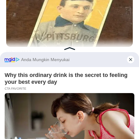
BRAINBERRIES
The Rarest And Most Valuable Card In The Whole World
Serem! 9 Chat Ojek Online &
Pelanggan Ini Bikin Auto
Before You Go
Merinding
Bikin Ngakak, 10 Potret