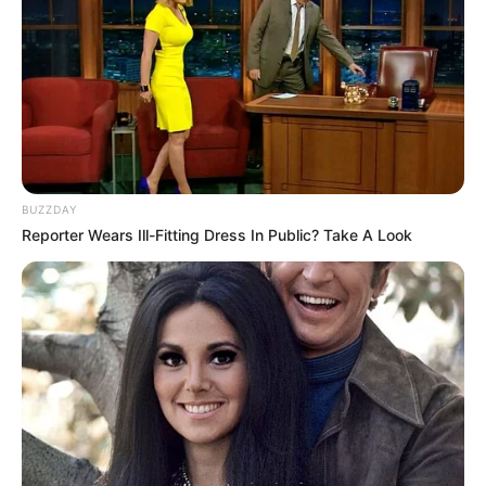
Sepatu yang bagus membawamu ke tempat yang
bagus.
Ada banyak orang yang berpikir bahwa girlband tidak
bertahan lama, tetapi Girls Generation ingin
mematahkan teori itu.
BUZZDAY
Diet tidak sehat dan junk food menumpuk dan
Reporter Wears Ill-Fitting Dress In Public? Take A Look
akhirnya akan membuatmu mati.
Selain aktif dalam dunia hiburan sebagai seorang penyanyi dan
penari, Seohyun mulai melebarkan sayapnya dan menunjukkan
kemampuannya dalam dunia akting.
TAGS
AKTRIS
PENYANYI
SELEBRITI KOREA
SEOHYUN