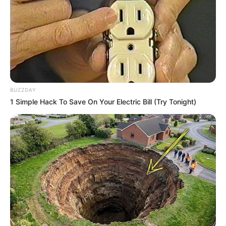
Let’s Go
(2010)
Haechi
– Feat Taeyeon, Jessica, Sunny, Tiffany (2010)
It’s Okay Even If It Hurts
– OST
Kim Soo Ro
(2010)
Jjarajajja
– Feat Joo Hyun Mi dan Davichi (2009)
Motion
– Feat Taeyeon, Jessica, Sunny, Tiffany – OST
BUZZDAY
Heading to the Ground
(2009)
1 Simple Hack To Save On Your Electric Bill (Try Tonight)
The Little Boat
– Feat Taeyeon, Jessica, Sunny, Tiffany – OST
Hong Gil Dong
(2008)
Love Hate
– Feat Jessica dan Tiffany (2008)
It’s Fantastic
– Feat Jessica dan Tiffany (2008)
Haptic Motion
– Feat Taeyeon, Jessica, Sunny (2008)
Touch the Sky – Feat Taeyeon, Jessica, Sunny, Tiffany – OST
Thirty Thousand Miles in Search of My Son
(2007)