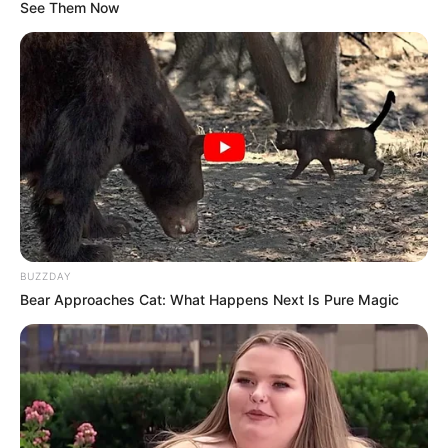
See Them Now
BUZZDAY
Bear Approaches Cat: What Happens Next Is Pure Magic
Seohyun