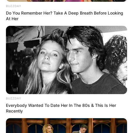
BUZZDAY
Do You Remember Her? Take A Deep Breath Before Looking
Jika impianmu hidup, maka suatu hari itu akan
At Her
menjadi kenyataan.
Jangan biarkan emosi menguasai dirimu dan
membutakanmu dari kebenaran.
Satu-satunya cara untuk mengubah masa depan
adalah dengan mengubah masa kini.
Nama ‘Girls Generation’ sendiri mengandung mimpi
dan mimpi untuk membuat dunia menjadi Girls
BUZZDAY
Generation tidak akan pernah berubah.
Everybody Wanted To Date Her In The 80s & This Is Her
Recently
Orang berubah sepanjang waktu apakah kamu suka
atau tidak.