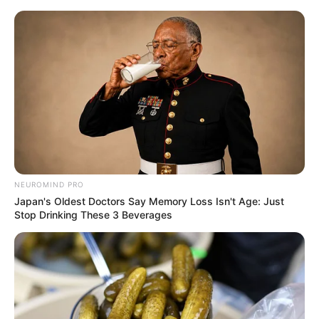
HOME
INSPIRASI
STYLE
FILM &
NGAKAK
QUOTES
HYPE
MORE
SERIES
NEUROMIND PRO
Japan's Oldest Doctors Say Memory Loss Isn't Age: Just
Stop Drinking These 3 Beverages