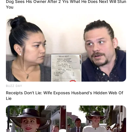
Dog Sees His Owner After 2 Yrs What He Does Next Will Stun
You
BUZZ DAY
Receipts Don't Lie: Wife Exposes Husband's Hidden Web Of
Lie