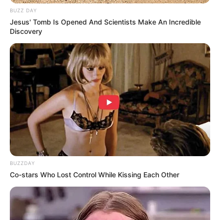
BUZZ DAY
Jesus' Tomb Is Opened And Scientists Make An Incredible
Discovery
(foto: instagram/seojuhyun_s)
Daftar isi
Biodata & Profil
Nama Lengkap:
Seo Joo Hyun
(서주현)
BUZZDAY
Nama Panggung: Seohyun
Co-stars Who Lost Control While Kissing Each Other
Nama Panggilan: Maknae, Seobaby, Seororo, Hyun, Joohyun.
Tempat, Tanggal Lahir: Seoul, Korea Selatan, 28 Juni 1991