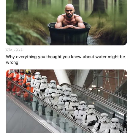
TULIS KOMENTAR
Alamat email Anda tidak akan dipublikasikan.
Ruas yang wajib ditandai
*
CTA LOVE
Why everything you thought you knew about water might be
wrong