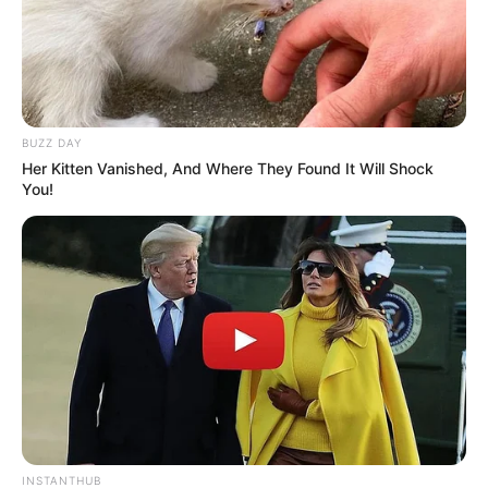
BUZZ DAY
Her Kitten Vanished, And Where They Found It Will Shock
You!
(foto; instagram/@sav.labrant)
3. Ibu muda yang satu ini memang punya senyum yang
INSTANTHUB