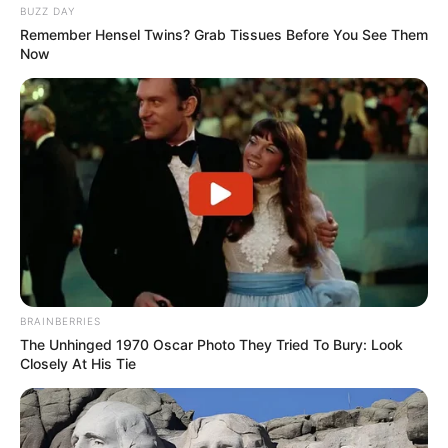
BUZZ DAY
Remember Hensel Twins? Grab Tissues Before You See Them
Now
(foto; instagram/@sav.labrant)
BRAINBERRIES
The Unhinged 1970 Oscar Photo They Tried To Bury: Look
5. Masih cocok jadi anak ABG nih
Closely At His Tie