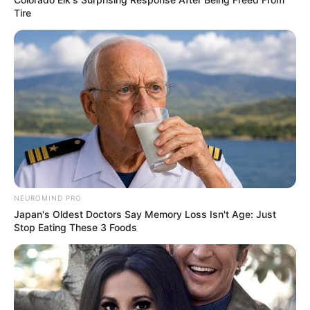
Tire
10 Pose Manekin Anti
Mainstream yang Konyol
Banget
NEUROMIND PRO
Japan's Oldest Doctors Say Memory Loss Isn't Age: Just
Stop Eating These 3 Foods
8 Kata Lucu Seputar Malam
Minggu ala Jomblo yang Bikin
Ngenes