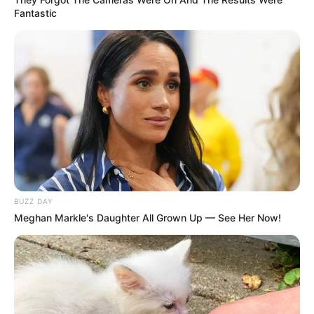
Fantastic
(foto; instagram/@sav.labrant)
2. Mengikat sebagian rambutnya dan membiarkan sebagian
lainnya terurai
BUZZ DAY
Meghan Markle's Daughter All Grown Up — See Her Now!