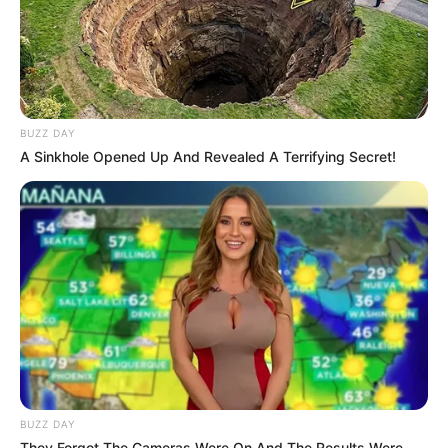
Baca juga:
Biodata, Profil, dan Fakta Sommer Ray
Foto – foto Savannah LaBrant
1. Warna matanya yang biru sangat memukau
BUZZ DAY
A Sinkhole Opened Up And Revealed A Terrifying Secret!
BUZZ DAY
They Forgot The Cameras Were On And The Results Were