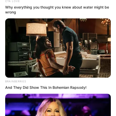
CTA LOVE
Why everything you thought you knew about water might be
wrong
LIHAT ARTIKEL LAINNYA
BRAINBERRIES
And They Did Show This In Bohemian Rapsody!
Natasha Wilona
Anya Geraldine