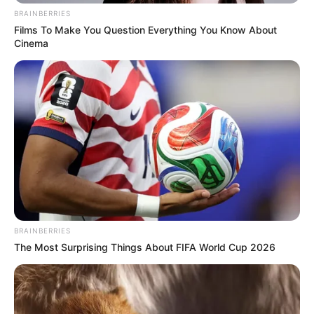
BRAINBERRIES
Films To Make You Question Everything You Know About
Cinema
Serem! 9 Chat Ojek Online &
Pelanggan Ini Bikin Auto
Merinding
Bikin Ngakak, 10 Potret
Cosplay Murah Pakai Bahan
BRAINBERRIES
Seadanya
The Most Surprising Things About FIFA World Cup 2026