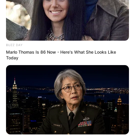
10 Desain Kanopi Tempat
BUZZ DAY
Tidur, Serasa Beristirahat di
Marlo Thomas Is 86 Now - Here's What She Looks Like
Kamar Raja
Today
Tampil Lebih Modern, 7 Potret
Hasil Renovasi Rumah Berusia
90 Tahun