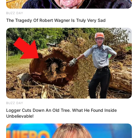
BUZZ DAY
The Tragedy Of Robert Wagner Is Truly Very Sad
BUZZ DAY
(foto; instagram/@sav.labrant)
Logger Cuts Down An Old Tree. What He Found Inside
Unbelievable!
Daftar isi