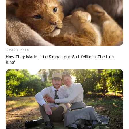
Anti Mainstream, 10 Cara
Membawa Barang Belanjaan
Versi Warga Thailand
BRAINBERRIES
How They Made Little Simba Look So Lifelike in 'The Lion
King'
Langka Banget! 10 Pose Lucu
Katak yang Bikin Ketawa
Gemes