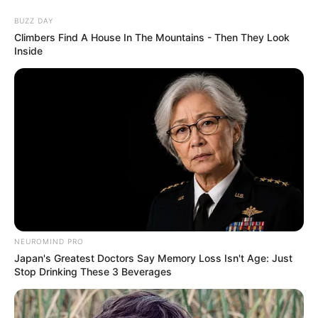
BUZZ DAY
Climbers Find A House In The Mountains - Then They Look
Inside
HOME
INSPIRASI
STYLE
FILM &
NGAKAK
QUOTES
HYPE
MORE
SERIES
NEUROMIND PRO
Japan's Greatest Doctors Say Memory Loss Isn't Age: Just
Stop Drinking These 3 Beverages