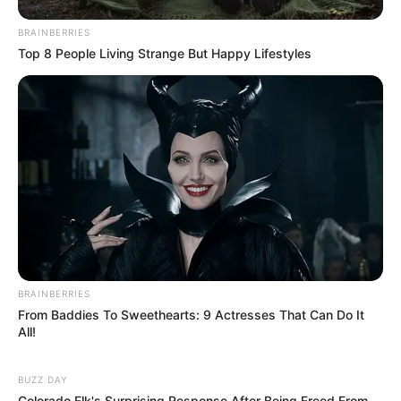
BRAINBERRIES
Top 8 People Living Strange But Happy Lifestyles
Ambyar! 10 Kalimat Baper
Pakai Bahasa Jawa Ini Bikin
Galau Abis
BRAINBERRIES
Fail! 10 Potret Makanan Gagal
From Baddies To Sweethearts: 9 Actresses That Can Do It
Dimasak yang Bikin Kamu
All!
Nggak Selera
BUZZ DAY
Colorado Elk's Surprising Response After Being Freed From