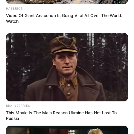
(foto; instagram/@sav.labrant)
HABERION
Video Of Giant Anaconda Is Going Viral All Over The World.
Watch
Masa-masa sulitnya meniti karier sebagai seorang
influencer
telah
dilewati oleh Savannah LaBrant.
Saat ini, kanal YouTube-nya bersama sang suami telah menjadi
salah satu kanal keluarga yang paling banyak ditonton di
YouTube.
TAGS
SAVANNAH LABRANT
SELEBRITI MANCANEGARA
TIKTOKER
YOUTUBER
BRAINBERRIES
This Movie Is The Main Reason Ukraine Has Not Lost To
Russia