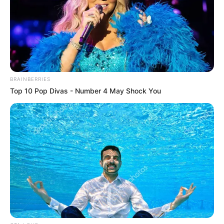
Notnot
Willie Salim
BRAINBERRIES
Top 10 Pop Divas - Number 4 May Shock You
Berlliana Lovell
Anastasya Khosasih
TULIS KOMENTAR
Alamat email Anda tidak akan dipublikasikan.
Ruas yang wajib ditandai
*