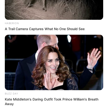
Bikin Ngakak, 10 Potret
Cosplay Murah Pakai Bahan
Seadanya
HABERION
A Trail Camera Captures What No One Should See
Anti Mainstream, 10 Cara
Membawa Barang Belanjaan
Versi Warga Thailand
BUZZ DAY
Kate Middleton's Daring Outfit Took Prince William's Breath
Away