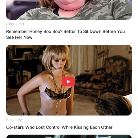
(foto: instagram/rennotni)
Daftar isi
HABERION
Remember Honey Boo Boo? Better To Sit Down Before You
See Her Now
Biodata & Profil
Nama Lengkap: Renata Martínez Notni
Nama Panggung: Renata Notni,
Rennotni
Nama Panggilan: Renata
Tempat Tanggal Lahir: Cuernavaca, Morelos, Meksiko, 2
Januari 1995
Kewarganegaraan: Meksiko
Pendidikan:
BUZZ DAY
Centro de Educación Artística Infantil;
Co-stars Who Lost Control While Kissing Each Other
Stella Adler Acting Studio;