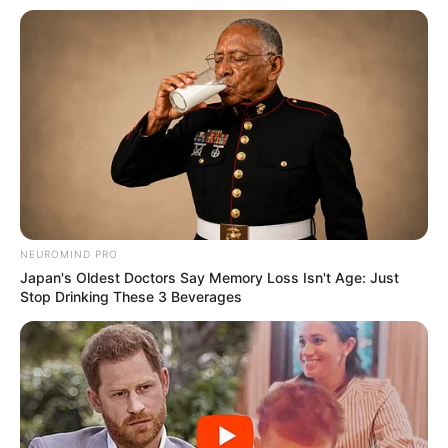
Beby Tsabina
Salshabilla Adriani
TULIS KOMENTAR
Alamat email Anda tidak akan dipublikasikan.
Ruas yang wajib ditandai
*
NEUROMIND PRO
Japan's Oldest Doctors Say Memory Loss Isn't Age: Just
Stop Drinking These 3 Beverages