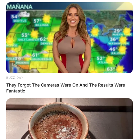
Langka Banget! 10 Pose Lucu
Katak yang Bikin Ketawa
Gemes
BUZZ DAY
They Forgot The Cameras Were On And The Results Were
Ambyar! 10 Kalimat Baper
Fantastic
Pakai Bahasa Jawa Ini Bikin
Galau Abis