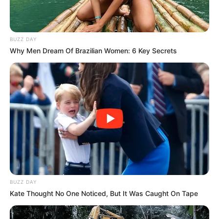
BUZZ DAY
Why Men Dream Of Brazilian Women: 6 Key Secrets
Namun tak hanya film dan serial, ia juga sempat bermain dalam
teater yang berjudul
Las que no sienten
(2015). Dalam teater
tersebut ia berperan sebagai Marcela.
Selain itu, ia juga tampil di musik video milik Ha-Ash berjudul
Eso no va a suceder
(2018) serta musik video milik Enrique
Iglesias berjudul
Pendejo
(2021).
Baca juga:
Biodata, Profil, dan Fakta Connor Jessup
BUZZ DAY
Kate Thought No One Noticed, But It Was Caught On Tape