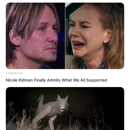
HABERION
Serem! 9 Chat Ojek Online &
Nicole Kidman Finally Admits What We All Suspected
Pelanggan Ini Bikin Auto
Merinding