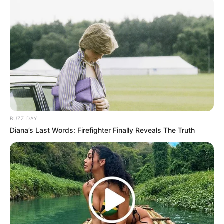
membuatnya mendapatkan penghargaan berjudul
Sueño de amor
(2016).
Setelah ia berperan di banyak serial TV, akhirnya ia debut film
yang berjudul
Mi propósito eres tú
(2018).
Kemudian ia membintangi
La Boda de la Abuela
(2019),
Grumpy
Christmas
(2021),
Don’t Blame Karma!
(2022),
Malcriados
(2022).
BUZZ DAY
Diana’s Last Words: Firefighter Finally Reveals The Truth