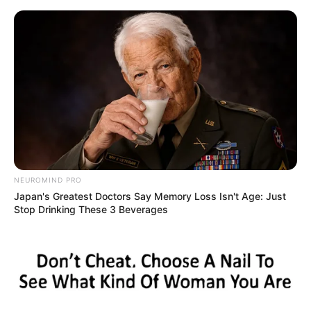
HOME
INSPIRASI
STYLE
FILM &
NGAKAK
QUOTES
HYPE
MORE
SERIES
NEUROMIND PRO
Japan's Greatest Doctors Say Memory Loss Isn't Age: Just
Stop Drinking These 3 Beverages