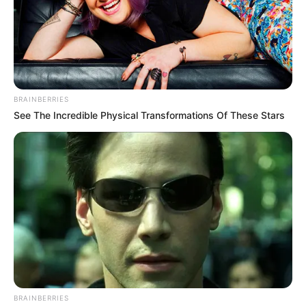
La rosa de Guadalupe
(Las Estrellas | 2008), sebagai Quennie
Un gancho al corazón
(Las Estrellas | 2008), sebagai Luisa
Hernández
Código postal
(Las Estrellas | 2006), sebagai Andrea Garza
Durán
BRAINBERRIES
See The Incredible Physical Transformations Of These Stars
Acara TV
100 mexicanos dijieron
(Las Estrellas | 2019), sebagai Tamu
Conan
(NBC | 2017), sebagai Tamu
Teater
Las que no sienten
(2015), sebagai Marcela
Model Video Musik
BRAINBERRIES