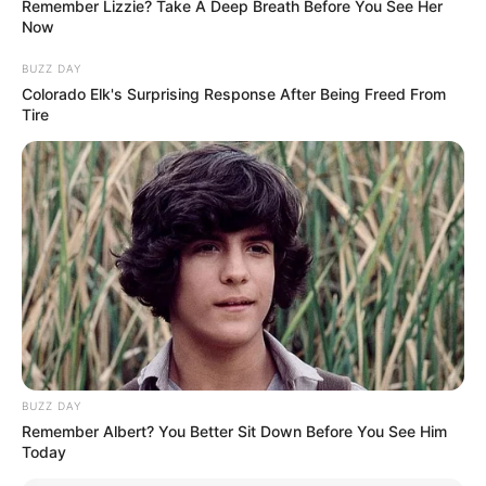
Remember Lizzie? Take A Deep Breath Before You See Her
Ia debut akting di pada tahun 2006 di usia 10 tahun dengan peran
Now
sebagai Andrea Garza Durán dalam film
Código postal
(2006).
BUZZ DAY
Colorado Elk's Surprising Response After Being Freed From
Setelah itu, ia berperan di
Un gancho al corazón
(2008),
La rosa
Tire
de Guadalupe
(2008),
Mar de amor
(2009).
Baca selengkapnya
arrow_forward_ios
BUZZ DAY
Diantara serial TV yang ia perankan, ia berhasil memboyong aktris
Remember Albert? You Better Sit Down Before You See Him
Today
muda terbaik dalam Premios TVyNovelas Awards. Serial TV yang
Mute