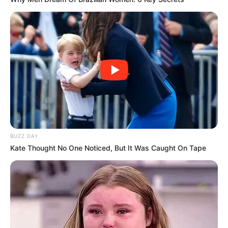
Kölner Treff
(WDR | 2017), sebagai Tamu
Abendshow: Live aus Berlin
(YouTube | 2017), sebagai Tamu
Neo Magazin
(ZDF | 2017), sebagai Tamu
Bayerischer Filmpreis 2015
(Facebook | 2016), sebagai Tamu
Penghargaan
Günter Strack TV Award 2013 – Best Young Actress –
Polizeiruf 110
BUZZ DAY
Bavarian Film Awards 2012 – Best Young Actress –
Lollipop
Kate Thought No One Noticed, But It Was Caught On Tape
Monster
Nominasi
German Film Award 2014 – Best Performance by an Actress in
a Supporting Role –
Fack ju Göhte