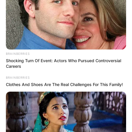
2
VOTE
fans love
Tanggal Lahir:
Tempat Lahir:
27 Oktober
1992
Berlin
,
Jerman
Umur:
Profesi:
33 Tahun
Aktris
BRAINBERRIES
Shocking Turn Of Event: Actors Who Pursued Controversial
Careers
BRAINBERRIES
Clothes And Shoes Are The Real Challenges For This Family!
Edit
Jella Haase menunjukkan bakatnya di bidang akting dengan
tampil dalam teater drama. Setelah itu di usia masih 15 tahun, ia
sudah tampil dalam film pendek yang berjudul
Der letzte Rest
(2009).