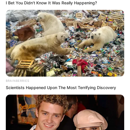
I Bet You Didn't Know It Was Really Happening?
BRAINBERRIES
Scientists Happened Upon The Most Terrifying Discovery
(foto: instagram/jella_h)
Daftar isi