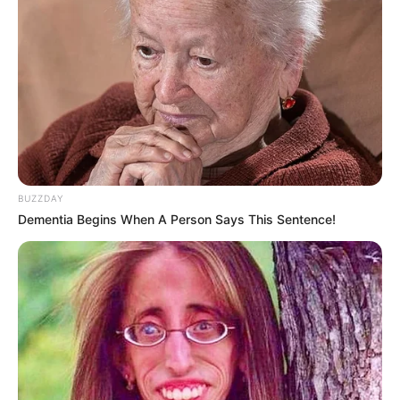
Megan Domani
Beby Tsabina
BUZZDAY
Salshabilla Adriani
Cut Syifa
Dementia Begins When A Person Says This Sentence!
TULIS KOMENTAR
Alamat email Anda tidak akan dipublikasikan.
Ruas yang wajib ditandai
*