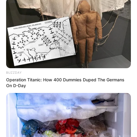
Anti Mainstream, 10 Cara
Membawa Barang Belanjaan
Versi Warga Thailand
BUZZDAY
Operation Titanic: How 400 Dummies Duped The Germans
On D-Day
Langka Banget! 10 Pose Lucu
Katak yang Bikin Ketawa
Gemes