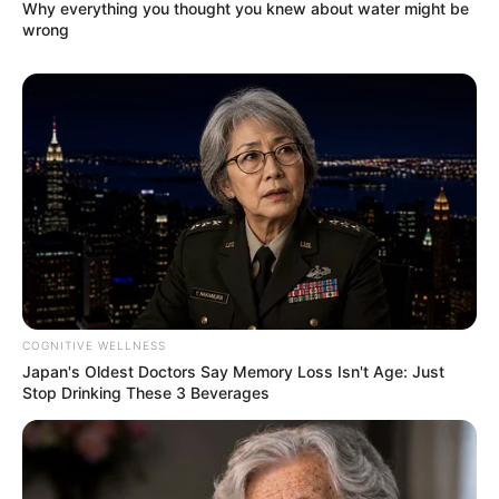
Why everything you thought you knew about water might be
Profesi: Aktris
wrong
Hobi: Belanja, Jalan-Jalan
Facebook:
Jella Haase Official
Twitter:
@jellahaase
Instagram:
@jella_h
TikTok: –
YouTube: –
Fakta Menarik
COGNITIVE WELLNESS
Sering menggunakan Instagram-nya untuk mempromosikan dan
Japan's Oldest Doctors Say Memory Loss Isn't Age: Just
mendukung berbagai merek seperti Kate Spade New York dan
Stop Drinking These 3 Beverages
Etienne Aigner AG.
Ibunya, Camilla Haase, adalah seorang dokter gigi.
Ia pirang alami.