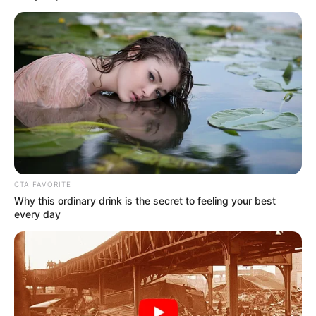
Sejak itu, ia banyak mendapatkan peran di berbagai judul serial
TV. Termasuk serial Netflix yang sedang hits berjudul
Kleo
Mute
(2022). Dalam serial tersebut, ia mendapatkan peran utama yaitu
Kleo.
Tak hanya serial TV, ia juga membintangi beberapa judul film
diantaranya
Licht
(2011),
Glory: A Tale of Mistaken
Identities
(2012),
Suck Me Shakespeer
(2013),
oung Sophie
Bell
(2014),
4 Kings
(2015) dan banyak judul lainnya.
CTA FAVORITE
Why this ordinary drink is the secret to feeling your best
every day