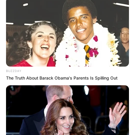
10 Pose Manekin Anti
Mainstream yang Konyol
Banget
BUZZDAY
The Truth About Barack Obama's Parents Is Spilling Out
8 Kata Lucu Seputar Malam
Minggu ala Jomblo yang Bikin
Ngenes