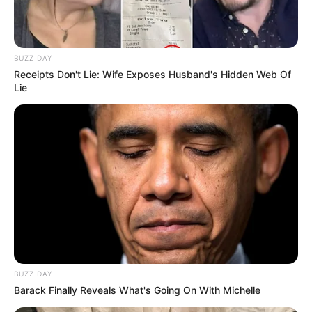
Serem! 9 Chat Ojek Online &
Pelanggan Ini Bikin Auto
Merinding
BUZZ DAY
Receipts Don't Lie: Wife Exposes Husband's Hidden Web Of
Lie
Bikin Ngakak, 10 Potret
Cosplay Murah Pakai Bahan
Seadanya
BUZZ DAY
Barack Finally Reveals What's Going On With Michelle