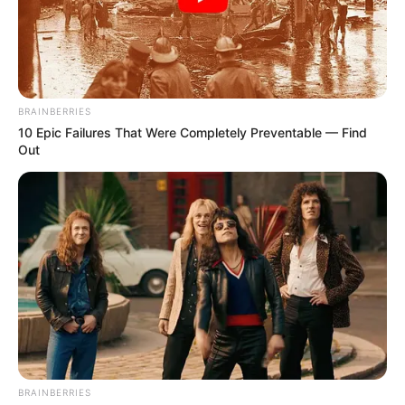
BRAINBERRIES
10 Epic Failures That Were Completely Preventable — Find
Out
Baca juga:
Biodata, Profil, dan Fakta YaYa Gosselin
BRAINBERRIES