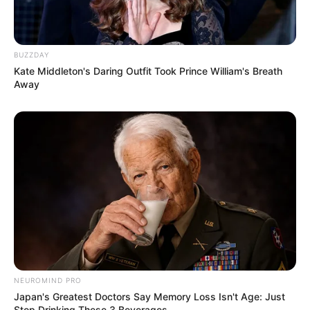
BUZZDAY
Kate Middleton's Daring Outfit Took Prince William's Breath
10 Desain Kanopi Tempat
Away
Tidur, Serasa Beristirahat di
Kamar Raja
Tampil Lebih Modern, 7 Potret
Hasil Renovasi Rumah Berusia
90 Tahun
NEUROMIND PRO
Japan's Greatest Doctors Say Memory Loss Isn't Age: Just
Stop Drinking These 3 Beverages