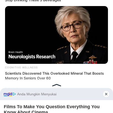
COGNITIVE WELLNESS
Scientists Discovered This Overlooked Mineral That Boosts
Memory In Seniors Over 60
BUZZ DAY
She Chose To Remove The Tattoos On Her Face. Look At Her
Now
Before You Go