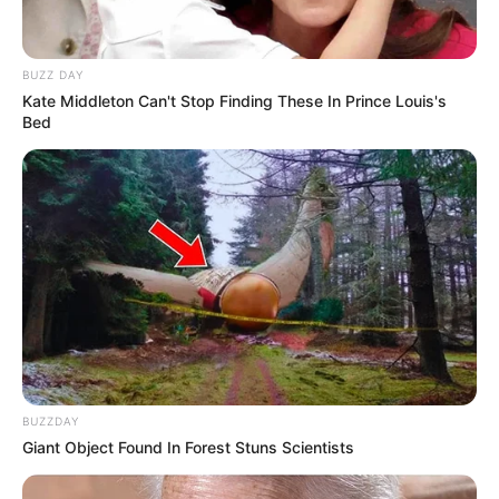
BUZZ DAY
Kate Middleton Can't Stop Finding These In Prince Louis's
Bed
LIHAT ARTIKEL LAINNYA
Nyimas Ratu Rafa
Shenina Cinnamon
BUZZDAY
Giant Object Found In Forest Stuns Scientists