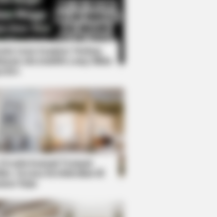
Kata Lucu Seputar Malam
nggu ala Jomblo yang Bikin
enes
 In Bohemian Rapsody!
 Desain Kanopi Tempat
dur, Serasa Beristirahat di
mar Raja