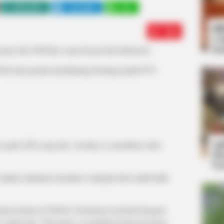
WHATSAPP
TELEGRAM
LINE
Bi
Edit
Co
Se
nyanyi dan TikToker yang berasal dari Indonesia.
kTok dan pernah membintangi berbagai judul FTV.
An
r pada 2020 yang lalu. Awalnya, ia membuat video
Me
Ve
n makan makanan nusantara walaupun kini sudah tidak
nten-konten di TikTok. Kontennya tersebut beragam
sehari-hari. Tak jarang, ia membuat konten bersama