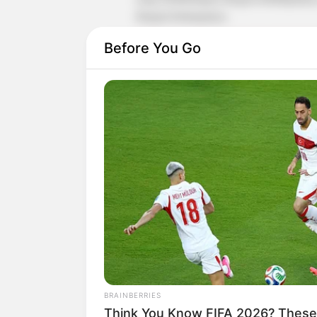
dengan keluarganya.
Before You Go
Selain membuat konen, ia juga berprofes
BRAINBERRIES
Think You Know FIFA 2026? These
single yang diunggah di YouTube.