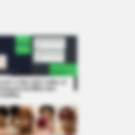
rem! 9 Chat Ojek Online &
langgan Ini Bikin Auto
rinding