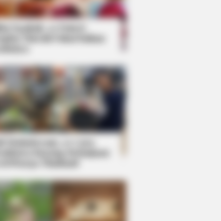
kin Ngakak, 10 Potret
splay Murah Pakai Bahan
adanya
ti Mainstream, 10 Cara
mbawa Barang Belanjaan
rsi Warga Thailand