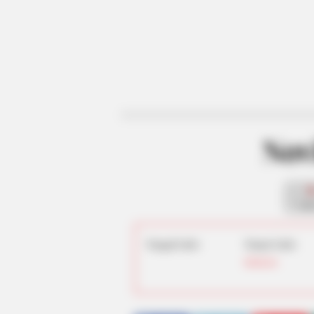
Novi
fan
Tanggal Lahir:
Tempat Lahir:
Indonesia