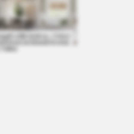
AVORITE
this ordinary drink is the secret
eeling your best every day
mpil Lebih Modern, 7 Potret
sil Renovasi Rumah Berusia
 Tahun