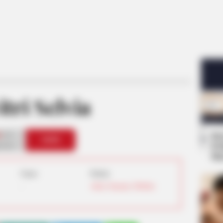
tri Selvia
0
Se
VOTE
Pe
s love
Me
Umur:
Profesi:
-
Aktris
,
Penyanyi
,
TikToker