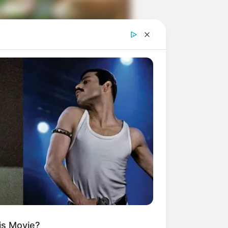
ngka Banget! 10 Pose Lucu
tak yang Bikin Ketawa
mes
byar! 10 Kalimat Baper
kai Bahasa Jawa Ini Bikin
lau Abis
is Movie?