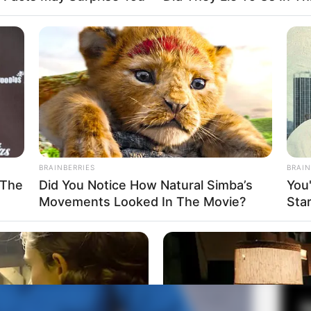
Mute
ta Andra Mahendra
Fa
Di
Ng
BRAINBERRIES
BRAIN
 The
Did You Notice How Natural Simba’s
You
Movements Looked In The Movie?
Sta
10
Ma
Ba