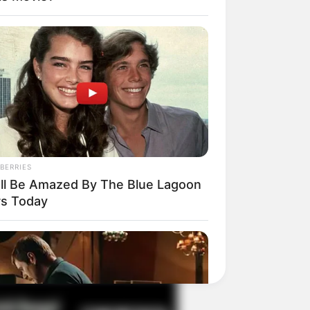
il! 10 Potret Makanan Gagal
masak yang Bikin Kamu
gak Selera
BERRIES
'll Be Amazed By The Blue Lagoon
rs Today
 Pose Manekin Anti
instream yang Konyol
nget