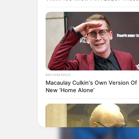
Baca juga:
Biodata, Profil, dan Fak
BRAINBERRIES
Macaulay Culkin's Own Version Of
New ‘Home Alone’