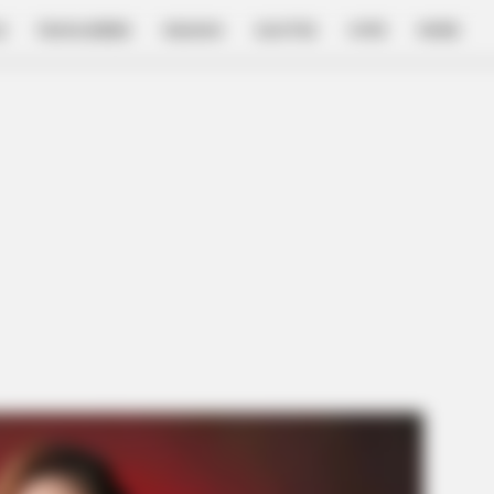
E
FILM & SERIES
NGAKAK
QUOTES
HYPE
MORE