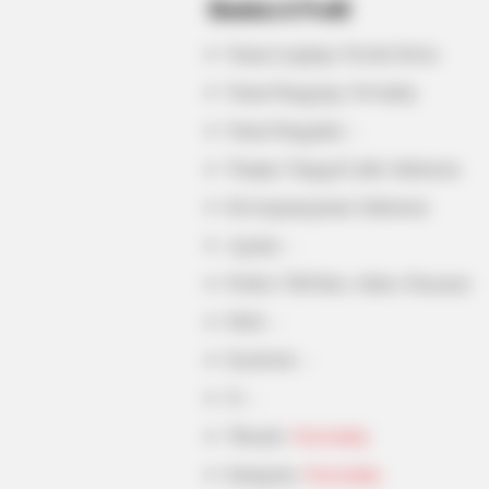
Biodata & Profil
CTA LOVE
Nama Lengkap: Novitri Selvia
Why everything you thought you
Nama Panggung: Noviaday
knew about water might be wrong
Nama Panggilan: –
Tempat, Tanggal Lahir: Indonesia
Kewarganegaraan: Indonesia
Agama: –
Profesi: TikToker, Aktris, Penyanyi
Hobi: –
Facebook: –
X: –
Threads:
@noviaday
Instagram:
@noviaday
BRAINBERRIES