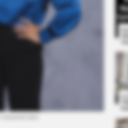
8 
Mi
Ng
BRAINBERRIES
 Secrets That No One
And They Did Show This
10
Ti
Ka
o: instagram/noviaday)