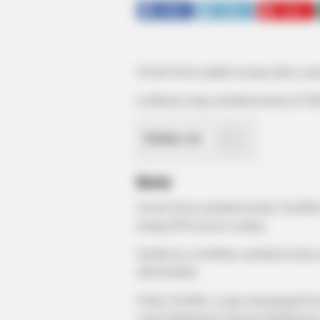
SHARE
TWEET
SHARE
Novitri Selvia adalah seorang aktris, pe
Ia dikenal sering membuat konten di Ti
Daftar isi
Karier
Novitri Selvia membuat konten YouTube
tentang BTS prosesi syuting.
Setelah itu, ia berfokus membuat konte
aktif kembali.
Selain YouTube, ia juga mengunggah ko
yang berhubungan dengan kehidupannya 