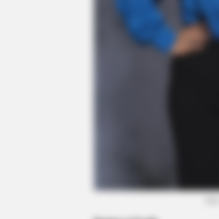
BRAINBERRIES
How Does "Darkest Hour" Spotted
Knew?
(fot