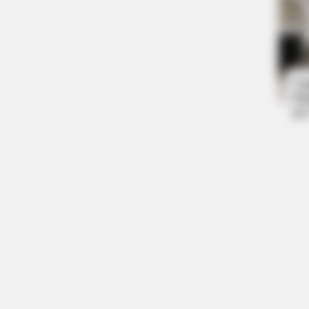
CTA LOVE
CTA F
Why this ordinary drink is the secret
Why 
to feeling your best every day
to f
Ta
Ha
90
CTA FAVORITE