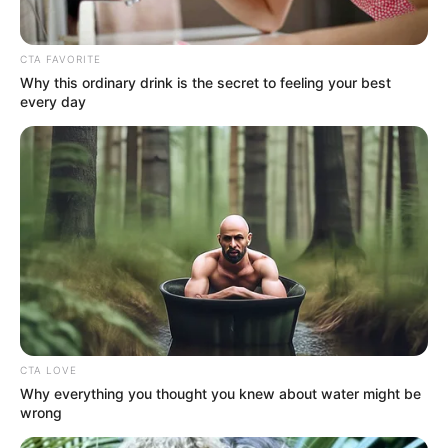
Mute
CTA FAVORITE
Why this ordinary drink is the secret to feeling your best
every day
(foto: medium)
From Me to You
atau
Kimi ni Todoke
termasuk rekomendasi
anime romantis yang bisa menemani waktu santai. Alur ceritanya
juga mudah dipahami.
CTA LOVE
Why everything you thought you knew about water might be
Ceritanya adalah tentang Sawako Kuronuma, seorang murid SMA
wrong
yang kesulitan untuk memiliki teman. Ternyata ada seorang laki-