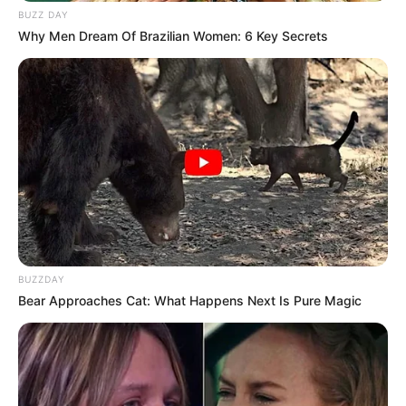
BUZZ DAY
Why Men Dream Of Brazilian Women: 6 Key Secrets
BUZZDAY
Bear Approaches Cat: What Happens Next Is Pure Magic
(foto: myanimelist)
Kalau kamu mencari anime romantis dengan cerita yang amat
menyayat hati, tidak ada salahnya kamu mencoba
Violet