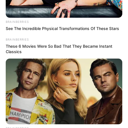
BRAINBERRIES
See The Incredible Physical Transformations Of These Stars
BRAINBERRIES
These 6 Movies Were So Bad That They Became Instant
Classics
(foto: fandom)
Rekomendasi anime berikutnya adalah
I Want to Eat Your
Pancreas
atau
Kimi no Suizou wo Tabetai
yang banyak menguras
emosi.