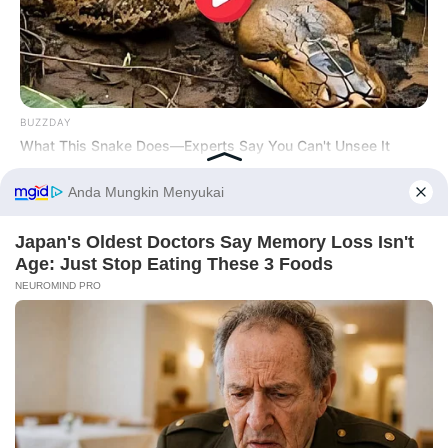
BUZZDAY
What This Snake Does—Experts Say You Can't Unsee It
Before You Go
TULIS KOMENTAR
Alamat email Anda tidak akan dipublikasikan.
Ruas yang wajib ditandai
*
INSTANTHUB
Melania Trump Moments We Can't Believe Were Caught On