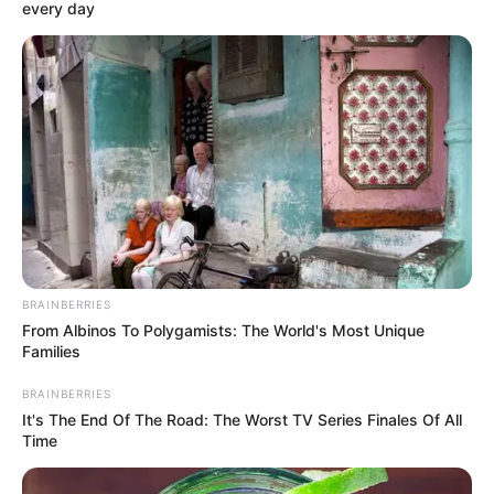
every day
BRAINBERRIES
From Albinos To Polygamists: The World's Most Unique
Families
BRAINBERRIES
It's The End Of The Road: The Worst TV Series Finales Of All
HIBURAN
Time
13 Rekomendasi Anime