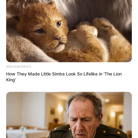
akhirnya hanya berkomunikasi melalui pesan sampai bertemu lagi.
Alurnya memang terasa lambat, tapi justru itulah yang akhirnya
memperdalam kisahnya.
9. Kotonoha no Niwa
BRAINBERRIES
How They Made Little Simba Look So Lifelike in 'The Lion
King'
(foto: imdb)
Anime
Kotonoha no Niwa
atau
The Garden of Words
merupakan