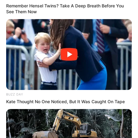
Remember Hensel Twins? Take A Deep Breath Before You
Di lain sisi, Violet yang tak percaya dengan kabar kematian
See Them Now
Gilbert masih mengejar harapan setelah Gilbert mengatakan
perasaannya terhadapnya ketika masih di medan perang.
12. Hotarubi no Mori e
BUZZ DAY
Kate Thought No One Noticed, But It Was Caught On Tape