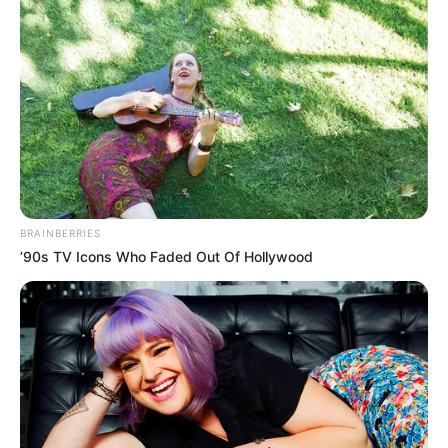
6. Kimi no Suizou wo Tabetai
BRAINBERRIES
’90s TV Icons Who Faded Out Of Hollywood