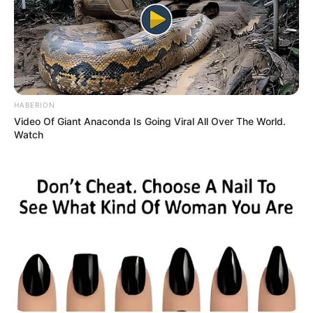
HABERION
Video Of Giant Anaconda Is Going Viral All Over The World.
Watch
(foto: myanimelist)
Cerita romansa yang dibumbui kebahagiaan dan suka cita
memang sudah biasa. Namun, apa jadinya jika anime romansa
justru sarat akan kesedihan?
Rekomendasi lainnya selain
Violet Evergarden The Movie
yang