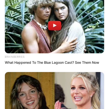
laki yang ingin dekat dengannya. Anime yang satu ini terdiri atas
dua season yang cukup menggemaskan dan menyentuh perasaan.
4. Ao Haru Ride
BRAINBERRIES
What Happened To The Blue Lagoon Cast? See Them Now
(foto: imdb)
Blue Spring Ride
atau
Ao Haru Ride
termasuk cerita anime
romantis di sekolah yang cukup populer.