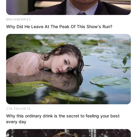
Beberapa di antaranya mengharukan, menggemaskan, dan penuh
teka teki sampai memaksa penontonnya menonton beberapa kali.
Berikut ini adalah 13 rekomendasi anime romantis yang bisa kamu
BRAINBERRIES
tonton.
Why Did He Leave At The Peak Of This Show's Run?
Baca juga:
7 Film Indonesia Sedih Bikin Nangis, Kisahnya
Menguras Emosi
1. Shigatsu wa Kimi no Uso
CTA FAVORITE
Why this ordinary drink is the secret to feeling your best
every day