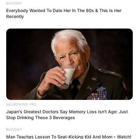
BUZZDAY
Everybody Wanted To Date Her In The 80s & This Is Her
Recently
(foto: myanimelist)
Nah, rekomendasi yang terakhir ini adalah anime romantis yang
bertema sekolah. Anime ini mengandung unsur komedi, namun
kamu juga akan sering dibuat baper oleh tingkah laku dua karakter
NEUROMIND PRO
utama dalam anime ini, Shizuku Mizutani dan Haru Yoshida.
Japan's Greatest Doctors Say Memory Loss Isn't Age: Just
Stop Drinking These 3 Beverages
Shizuku adalah siswa rajin perfeksionis yang sangat peduli dengan
nilai akademiknya sementara Haru adalah bocah berandalan yang
BUZZDAY
suka bolos sekolah. Keduanya sama-sama sulit berinteraksi
Man Teaches Lesson To Seat-Kicking Kid And Mom – Watch!