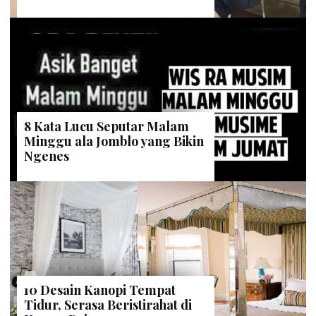
8 Kata Lucu Seputar Malam
Minggu ala Jomblo yang Bikin
Ngenes
10 Desain Kanopi Tempat
Tidur, Serasa Beristirahat di