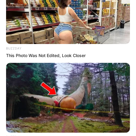
10 Pose Manekin Anti
Mainstream yang Konyol
Banget
BUZZDAY
This Photo Was Not Edited, Look Closer
8 Kata Lucu Seputar Malam
Minggu ala Jomblo yang Bikin
Ngenes