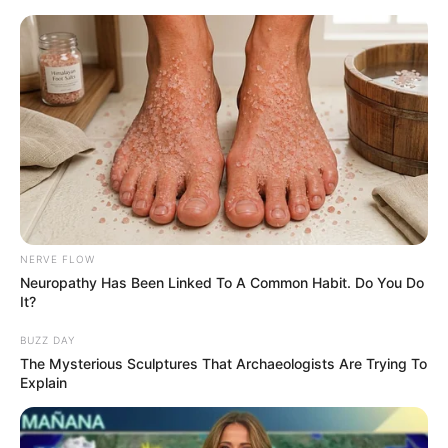
HOME
INSPIRASI
STYLE
FILM &
NGAKAK
QUOTES
HYPE
MORE
SERIES
NERVE FLOW
Neuropathy Has Been Linked To A Common Habit. Do You Do
It?
BUZZ DAY
The Mysterious Sculptures That Archaeologists Are Trying To
Explain