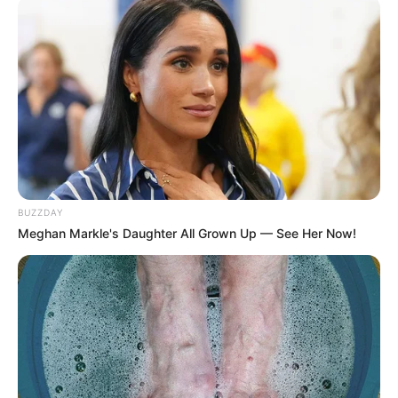
0
VOTE
fans love
Tanggal Lahir:
Tempat Lahir:
9 Oktober
1984
Jakarta
,
Indonesia
Umur:
Profesi:
41 Tahun
Aktor
,
Penulis Lagu
,
Penyanyi
,
Produser Rekaman
BUZZDAY
Meghan Markle's Daughter All Grown Up — See Her Now!
Edit
Randy Danistha adalah seorang penyanyi, penulis lagu, produser
rekaman dan aktor yang berasal Jakarta, Indonesia.
Ia dikenal sebagai salah satu anggota dari grup band Nidji sejak