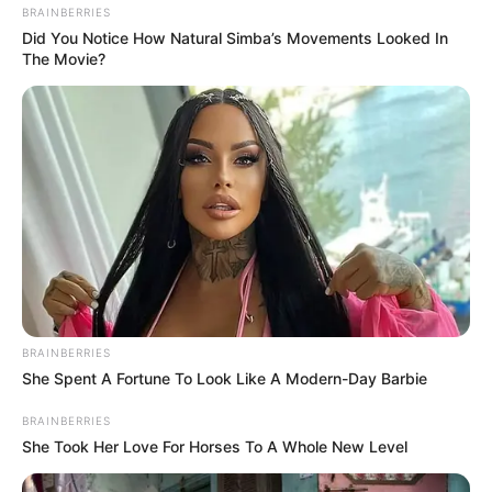
BRAINBERRIES
Tidak diketahui siapa mantan pacarnya.
Did You Notice How Natural Simba’s Movements Looked In
The Movie?
Berapa Kekayaannya
?
Tidak diketahui pasti berapa kekayaan bersihnya.
Apa kewarganegaraannya?
Kewarganegaraannya adalah Indonesia.
TAGS
AKTOR
PENULIS LAGU
PENYANYI
PRODUSER REKAMAN
RANDY DANISTHA
SELEBRITI INDONESIA
BRAINBERRIES
She Spent A Fortune To Look Like A Modern-Day Barbie
BRAINBERRIES
She Took Her Love For Horses To A Whole New Level