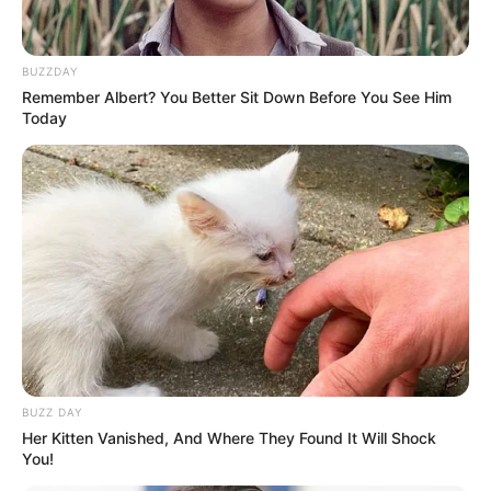
BUZZDAY
Remember Albert? You Better Sit Down Before You See Him
Today
BUZZ DAY
Randy Danistha
Her Kitten Vanished, And Where They Found It Will Shock
You!