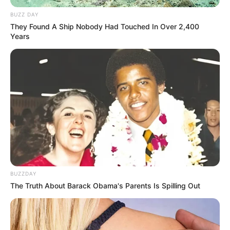
BUZZ DAY
They Found A Ship Nobody Had Touched In Over 2,400
Years
BUZZDAY
The Truth About Barack Obama's Parents Is Spilling Out