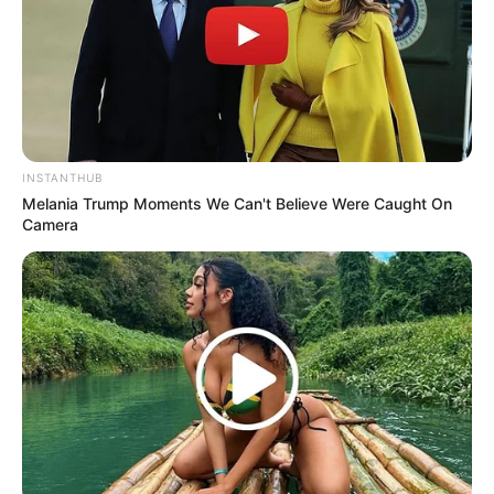
Anti Mainstream, 10 Cara
Membawa Barang Belanjaan
Versi Warga Thailand
INSTANTHUB
Melania Trump Moments We Can't Believe Were Caught On
Camera
Langka Banget! 10 Pose Lucu
Katak yang Bikin Ketawa
Gemes