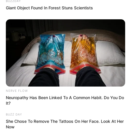
BUZZDAY
Giant Object Found In Forest Stuns Scientists
10 Desain Kanopi Tempat
Tidur, Serasa Beristirahat di
Kamar Raja
NERVE FLOW
Neuropathy Has Been Linked To A Common Habit. Do You Do
Tampil Lebih Modern, 7 Potret
It?
Hasil Renovasi Rumah Berusia
90 Tahun
BUZZ DAY
She Chose To Remove The Tattoos On Her Face. Look At Her
Now