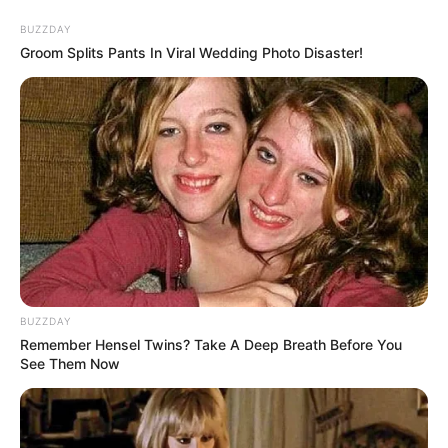
BUZZDAY
Groom Splits Pants In Viral Wedding Photo Disaster!
LIHAT ARTIKEL LAINNYA
BUZZDAY
Laras Kinanda
Nyimas Ratu Rafa
Remember Hensel Twins? Take A Deep Breath Before You
See Them Now