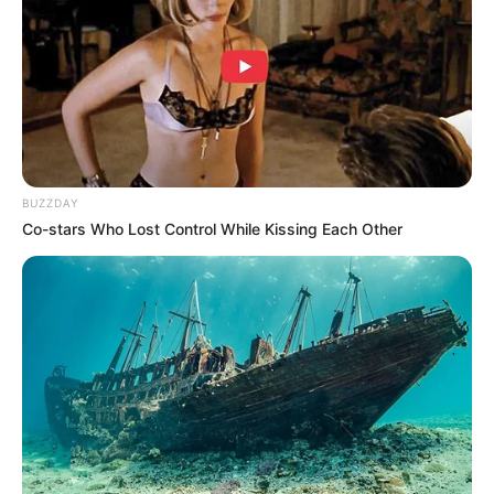
Shenina Cinnamon
Megan Domani
BUZZDAY
Co-stars Who Lost Control While Kissing Each Other
Beby Tsabina
Salshabilla Adriani
TULIS KOMENTAR
Alamat email Anda tidak akan dipublikasikan.
Ruas yang wajib ditandai
*