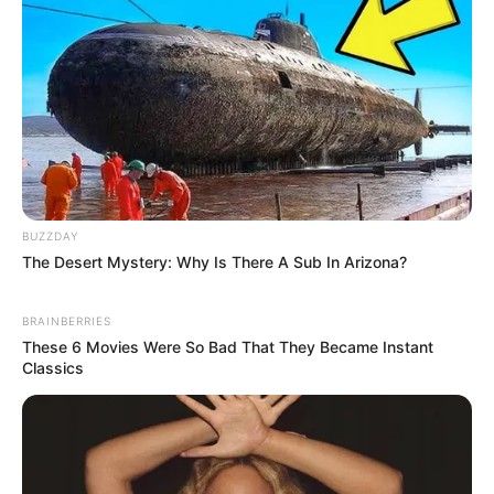
Ukuran Baju: –
Pendidikan
SMA Negeri 34 Jakarta
Universitas Bina Nusantara, S-1 Teknik Informatika
(mengundurkan diri)
BUZZDAY
Keluarga
The Desert Mystery: Why Is There A Sub In Arizona?
Ayah: –
BRAINBERRIES
Ibu: –
These 6 Movies Were So Bad That They Became Instant
Classics
Saudara Laki-laki: –
Saudara Perempuan: Nara Anindyaguna
Anak: Kairav Ghani Danistha, Sakha Arkaan Danistha, Altarra
Arkha Danistha