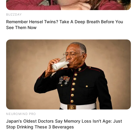
30 Sexy
(2014)
Busan Woman
(2011)
BUZZDAY
Remember Hensel Twins? Take A Deep Breath Before You
Hip Song
(2010)
See Them Now
Love Song
(2010)
September 12th
(2009)
Rainism
(2008)
Love Story
(2008)
With U
(2008)
I’m Ready
(2008)
Any Dream
(2008)
In My Bed
(2006)
NEUROMIND PRO
I’m Coming
– ft. Tablo (2006)
Japan's Oldest Doctors Say Memory Loss Isn't Age: Just
Stop Drinking These 3 Beverages
Go Forward
(2006)