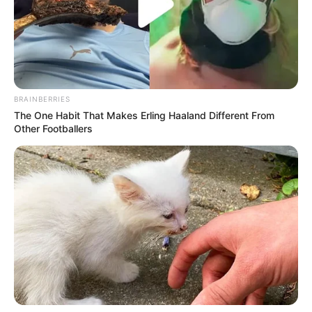
Pada tahun 2004, ia melakukan tur konser pertamanya di Jepang.
Tur konser Rainy Day-nya terjual habis di seluruh Asia dan dia
Mute
BRAINBERRIES
menjadi pujaan hati jutaan penggemar di seluruh dunia.
The One Habit That Makes Erling Haaland Different From
Other Footballers
Untuk karir internasional, ia pernah membintangi beberapa film
Hollywood mulai dari
Speed Racer
(2008),
Ninja Assassin
(2009),
dan
The Prince
(2014).
Pada tahun 2022, ia membintangi drama tvN berjudul
The Ghost
Doctor
setelah sebelumnya membintangi drama MBC
Welcome 2
Life
(2019).
Baca juga:
Biodata, Profil, dan Fakta Daud Kim