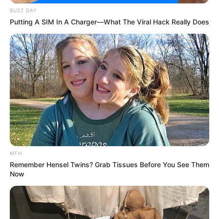
BUZZ DAY
Putting A SIM In A Charger—What The Viral Hack Really Does
Daftar isi
Biodata & Profil
Nama Lengkap:
Jung Ji Hoon
/ 정지훈
Nama Panggung: Rain, Bi
Nama Panggilan: B Dragon
Tempat, Tanggal Lahir: Seoul, Korea Selatan, 25 Juni 1982
Kewarganegaraan: Korea Selatan
MFH
Pendidikan: Kyung Hee University, Dangkuk University
Remember Hensel Twins? Grab Tissues Before You See Them
Now
Agama: Katolik
Zodiak: Cancer
Tinggi Badan: 185 cm