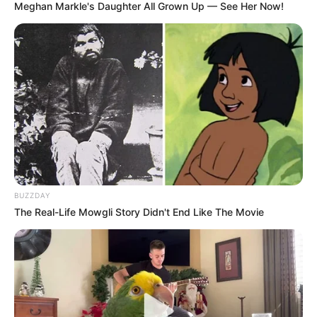
Meghan Markle's Daughter All Grown Up — See Her Now!
Soundtrack
Kung Fu Fighting
– OST
Kung Fu Panda
(2008)
Penghargaan
Mnet Asian Music Awards 2020 – Visionary
MTV Asia Music Gala 2016 – Best Overseas Artist
China Music Awards 2015 – Most Influential Korean Artist
China Urban Fashion Festival 2015 – Asian Honor Award
BUZZDAY
QQ Music Awards 2014 – Most Influential Overseas Artist
The Real-Life Mowgli Story Didn't End Like The Movie
Bazaar Men Style People of the Year Awards 2013 – Top Asian
Entertainer
Seoul Art & Culture Award 2011 – World Star Award
Mnet Asian Music Awards 2010 – Best Solo Dance
Performance –
Love Song