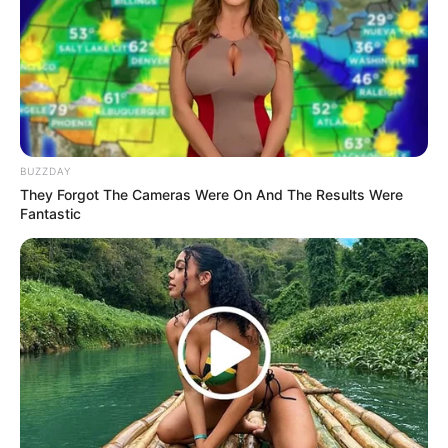
Company yang mendebutkan sebuah grup bernama
Ciipher
.
Untuk promosi di luar negeri, ia ada di bawah agensi AS
William Morris.
Baca juga:
Biodata, Profil, dan Fakta Noze
Film
BUZZDAY
They Forgot The Cameras Were On And The Results Were
Race to Freedom: Um Bok Dong
(2019), sebagai Uhm Bok
Fantastic
Dong
The Prince
(2014), sebagai Mark
Soar Into The Sun
(2012), sebagai Jung Tae Hoon
Awaken The Dragon
(2010)
Ninja Assassin
(2009)
Speed Racer
(2008)
I’m a Cyborg, But That’s OK
(2006), sebagai Park Il Sun