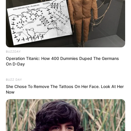
Berat Badan: 74 kg
Golongan Darah: O
Orang Tua: Jung Gi Choon (Ayah)
Saudara: Jung Ha Na
Istri: Kim Tae Hee (Menikah 2017)
BUZZDAY
Profesi: Penyanyi, Aktor, Produser
Operation Titanic: How 400 Dummies Duped The Germans
On D-Day
Hobi: Mengoleksi Sepatu, Menonton Film, Mendengarkan
Musik
BUZZ DAY
Facebook:-
She Chose To Remove The Tattoos On Her Face. Look At Her
Now
Twitter:
@29rain
Instagram:
@rain_oppa
TikTok:
@rain.xix
YouTube:
RAIN’s Official Channel