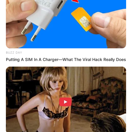
Masa Tayang: 4 Januari 2022 – 22 Februari 2022
Jadwal Tayang: Senin dan Selasa, jam 22:30 KST atau 20:30
WIB
BUZZ DAY
Putting A SIM In A Charger—What The Viral Hack Really Does