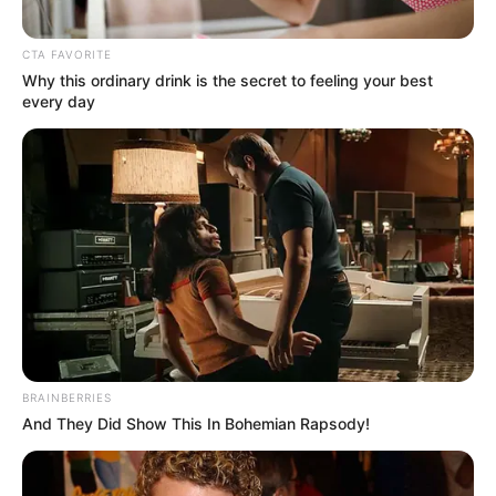
CTA FAVORITE
Why this ordinary drink is the secret to feeling your best
every day
Serem! 9 Chat Ojek Online &
Pelanggan Ini Bikin Auto
Merinding
BRAINBERRIES
And They Did Show This In Bohemian Rapsody!
Bikin Ngakak, 10 Potret