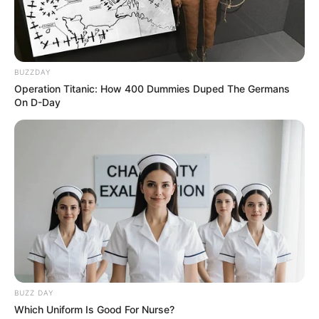
-
/10 (- Votes)
BUZZDAY
Beri Rating & Review
Operation Titanic: How 400 Dummies Duped The Germans
On D-Day
Edit
Mulai 4 Januari 2022, drama Korea berjudul
The Ghost
Doctor
resmi tayang di iQIYI Indonesia.
Drama ini juga tayang di tvN dengan mengisi slot pada hari Senin
dan Selasa pukul 22:30 KST dengan menggantikan drama
Secret
Royal Inspector & Joy
BUZZ DAY
Walaupun begitu, drama ini sempat ramai diperbincangkan terkait
Which Uniform Is Good For Nurse?