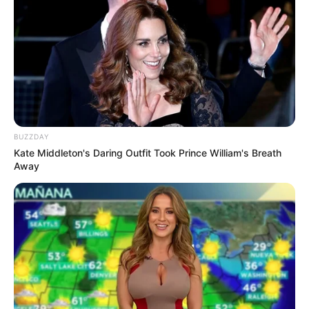
8 Kata Lucu Seputar Malam
Minggu ala Jomblo yang Bikin
Ngenes
BUZZDAY
Kate Middleton's Daring Outfit Took Prince William's Breath
Away
10 Desain Kanopi Tempat
Tidur, Serasa Beristirahat di
Kamar Raja