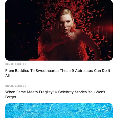
LIHAT ARTIKEL LAINNYA
Tastefully Yours
Confidence Queen
BRAINBERRIES
From Baddies To Sweethearts: These 9 Actresses Can Do It
All
BRAINBERRIES
When Fame Meets Fragility: 6 Celebrity Stories You Won't
Forget
Walking On Thin Ice
Tempest