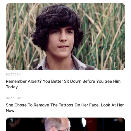
Fail! 10 Potret Makanan Gagal
Dimasak yang Bikin Kamu
Nggak Selera
10 Pose Manekin Anti
BUZZDAY
Mainstream yang Konyol
Remember Albert? You Better Sit Down Before You See Him
Banget
Today
BUZZ DAY
She Chose To Remove The Tattoos On Her Face. Look At Her
Now