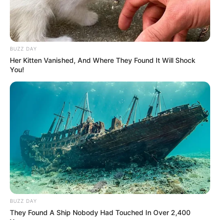
Kim Bum sebelumnya sukses dengan drama berjudul
Law School
(2021). Semenatara Son Na Eun sebelumnya pernah tampil di
drama
Lost
(2021).
BUZZ DAY
Her Kitten Vanished, And Where They Found It Will Shock
You!
BUZZ DAY
They Found A Ship Nobody Had Touched In Over 2,400