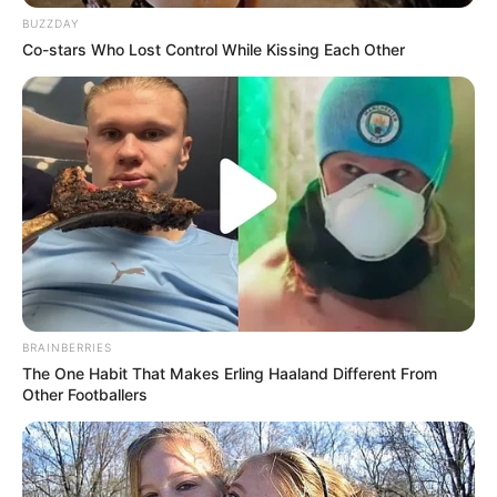
BUZZDAY
Co-stars Who Lost Control While Kissing Each Other
(foto: instagram/iqiyi_indonesia)
BRAINBERRIES
SINOPSIS THE GHOST DOCTOR
The One Habit That Makes Erling Haaland Different From
Other Footballers
Drama ini menceritakan mengenai dua orang dokter dengan
karakter yang sangat berbeda namun kemudian mengalami
kejadian yang aneh berkaitan dengan roh mereka.