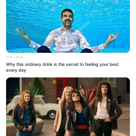
My Troublesome Star
Aema
CTA LOVE
ULASAN
Why this ordinary drink is the secret to feeling your best
every day
Alamat email Anda tidak akan dipublikasikan.
Ruas yang wajib ditandai
*