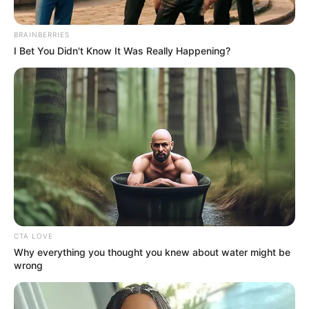
Rating
BRAINBERRIES
Cerita
I Bet You Didn't Know It Was Really Happening?
Pemain
Akting
Musik
CTA LOVE
Why everything you thought you knew about water might be
wrong