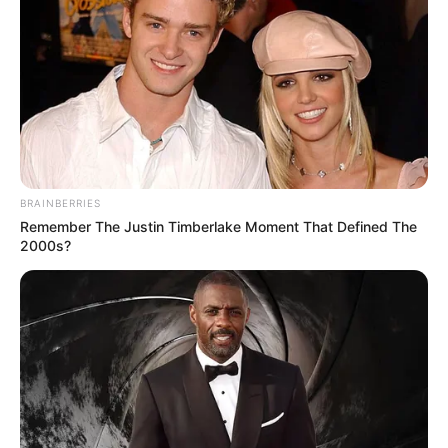
Cosplay Murah Pakai Bahan
Seadanya
BRAINBERRIES
Anti Mainstream, 10 Cara
Remember The Justin Timberlake Moment That Defined The
Membawa Barang Belanjaan
2000s?
Versi Warga Thailand