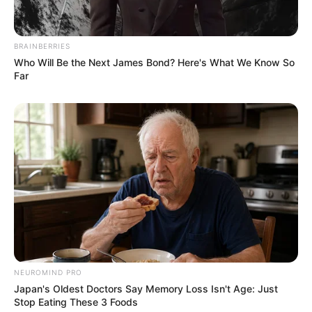
Langka Banget! 10 Pose Lucu
Katak yang Bikin Ketawa
Gemes
BRAINBERRIES
Who Will Be the Next James Bond? Here's What We Know So
Far
Ambyar! 10 Kalimat Baper
Pakai Bahasa Jawa Ini Bikin
Galau Abis
NEUROMIND PRO
Japan's Oldest Doctors Say Memory Loss Isn't Age: Just
Stop Eating These 3 Foods