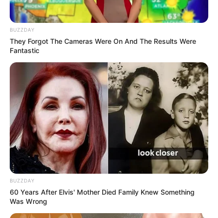
Tampil Lebih Modern, 7 Potret
BUZZDAY
Hasil Renovasi Rumah Berusia
They Forgot The Cameras Were On And The Results Were
90 Tahun
Fantastic
BUZZDAY
60 Years After Elvis' Mother Died Family Knew Something
Was Wrong