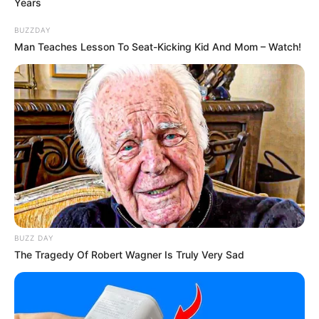
Years
BUZZDAY
Man Teaches Lesson To Seat-Kicking Kid And Mom – Watch!
DETAIL
Judul: The Ghost Doctor / 고스트 닥터
Judul lain: Goseuteu Dagteo , Goseuteu Dakteo
Genre: Drama, Medis, Fantas
Negara: Korea Selatan
Sutradara: Boo Seong Cheol
Produser: –
Penulis Naskah: Kim Sun Soo
BUZZ DAY
The Tragedy Of Robert Wagner Is Truly Very Sad
Rumah Produksi: Studio Dragon, Bon Factory Worldwide
Channel TV: iQIYI Indonesia, tvN, TVING
Jumlah Episode: 16