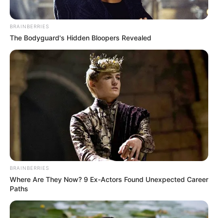
Halaman :
1
2
Selanjutnya
BRAINBERRIES
The Bodyguard's Hidden Bloopers Revealed
TAGS
DRAMA KOREA
THE GHOST DOCTOR
BRAINBERRIES
Where Are They Now? 9 Ex-Actors Found Unexpected Career
Paths