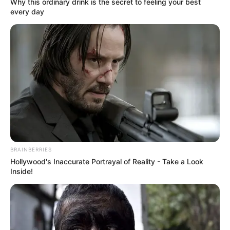
Why this ordinary drink is the secret to feeling your best
every day
Tak hanya film dan serial TV, ia juga pernah menjadi salah satu
karakter dalam video game. Ia berperan sebagai Shira, Knight of
Filianore dalam game berjudul
Dark Souls III
(2017).
Baca juga:
Biodata, Profil, dan Fakta Erica Mena
BRAINBERRIES
Hollywood's Inaccurate Portrayal of Reality - Take a Look
Inside!