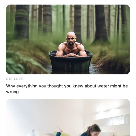
HOME
INSPIRASI
STYLE
FILM &
NGAKAK
QUOTES
HYPE
MORE
SERIES
CTA LOVE
Why everything you thought you knew about water might be
wrong