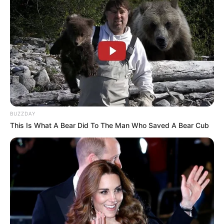
mereka.
New York adalah kota favoritnya untuk dikunjungi. Ia tinggal di
sana ketika dia berusia tiga tahun dan sejak itu dia selalu
kembali ke sana kapan pun dia bisa.
Kekayaan bersihnya sekitar $ 1,5 juta.
Baca juga:
Biodata, Profil, dan Fakta Naz Norris
Film
BUZZDAY
This Is What A Bear Did To The Man Who Saved A Bear Cub
Snake Dick
(2020), sebagai Jill
The Rising Hawk
(2019), sebagai Myroslava
See You Soon
(2019), sebagai Elise
The Little Mermaid
(2018), sebagai Elizabeth
Dark Souls III
(2017), sebagai Shira
Sexwax
(2015), sebagai Sissi