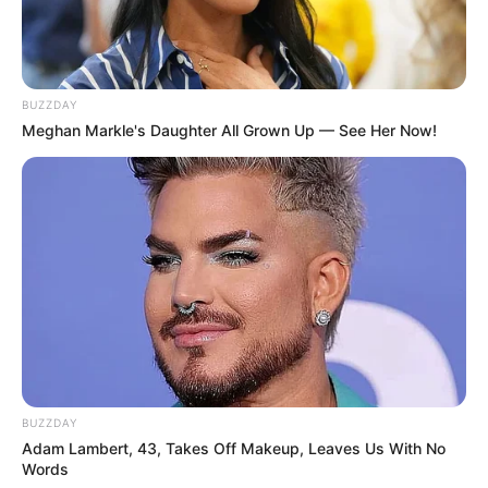
Fail! 10 Potret Makanan Gagal
BUZZDAY
Dimasak yang Bikin Kamu
Meghan Markle's Daughter All Grown Up — See Her Now!
Nggak Selera
10 Pose Manekin Anti
Mainstream yang Konyol
Banget
BUZZDAY
Adam Lambert, 43, Takes Off Makeup, Leaves Us With No
Words