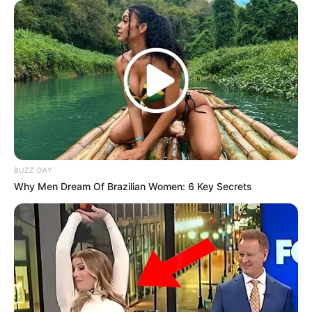
Downton Abbey
(ITV | 2013), sebagai Madeleine Allsopp
When Calls the Heart
(Hallmark Channel | 2013), sebagai
Elizabeth Thatcher
Acara TV
Home & Family
(Hallmark Channel | 2018), sebagai Tamu
Hellblazerbiz
(YouTube | 2016), sebagai Tamu
BUZZ DAY
Video Game
Why Men Dream Of Brazilian Women: 6 Key Secrets
Dark Souls III
(2017), sebagai Shira, Knight of Filianore
Nama Poppy Drayton tak hanya terkenal di serial TV atau film, ia
juga dikenal sebagai role dalam video game. Dengan banyaknya
pengalaman dalam berakting tak heran jika namanya masih
bersinar.