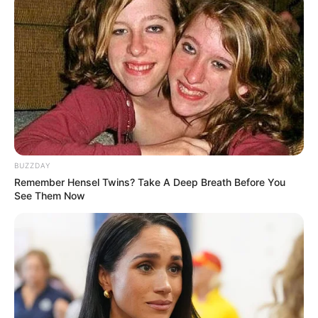
Langka Banget! 10 Pose Lucu
Katak yang Bikin Ketawa
Gemes
BUZZDAY
Remember Hensel Twins? Take A Deep Breath Before You
See Them Now
Ambyar! 10 Kalimat Baper
Pakai Bahasa Jawa Ini Bikin
Galau Abis