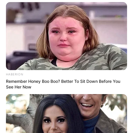
8 Kata Lucu Seputar Malam
Minggu ala Jomblo yang Bikin
Ngenes
HABERION
Remember Honey Boo Boo? Better To Sit Down Before You
See Her Now
10 Desain Kanopi Tempat
Tidur, Serasa Beristirahat di
Kamar Raja