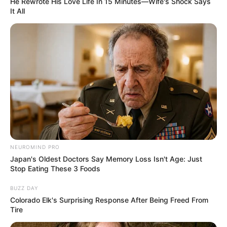
He Rewrote His Love Life In 15 Minutes—Wife's Shock Says
It All
Bikin Ngakak, 10 Potret
Cosplay Murah Pakai Bahan
Seadanya
NEUROMIND PRO
Anti Mainstream, 10 Cara
Japan's Oldest Doctors Say Memory Loss Isn't Age: Just
Membawa Barang Belanjaan
Stop Eating These 3 Foods
Versi Warga Thailand
BUZZ DAY
Colorado Elk's Surprising Response After Being Freed From
Tire