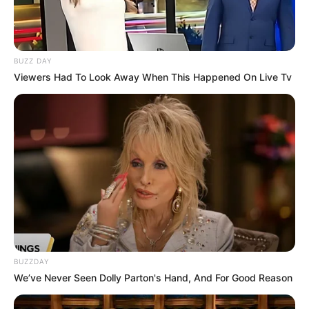
TAGS
AKTRIS
POPPY DRAYTON
SELEBRITI MANCANEGARA
BUZZ DAY
Viewers Had To Look Away When This Happened On Live Tv
BUZZDAY
We’ve Never Seen Dolly Parton's Hand, And For Good Reason