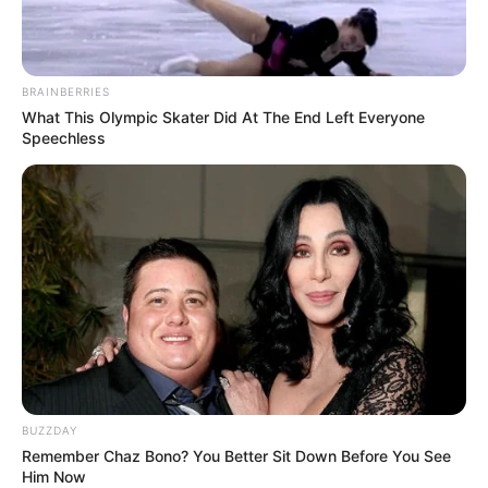
Salshabilla Adriani
Cut Syifa
BRAINBERRIES
TULIS KOMENTAR
What This Olympic Skater Did At The End Left Everyone
Speechless
Alamat email Anda tidak akan dipublikasikan.
Ruas yang wajib ditandai
*
BUZZDAY
Remember Chaz Bono? You Better Sit Down Before You See
Him Now