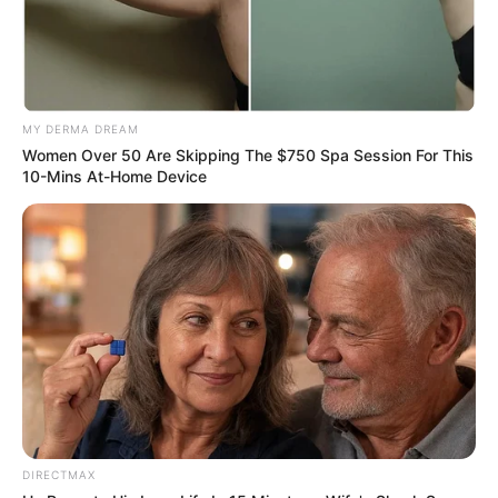
MY DERMA DREAM
Women Over 50 Are Skipping The $750 Spa Session For This
10-Mins At-Home Device
Serem! 9 Chat Ojek Online &
Pelanggan Ini Bikin Auto
Merinding
DIRECTMAX