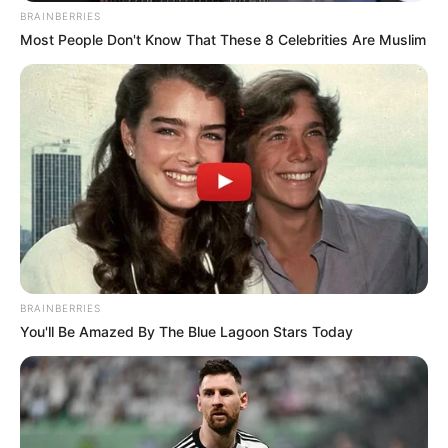
Biodata & Profil
BRAINBERRIES
Most People Don't Know That These 8 Celebrities Are Muslim
Nama Lengkap: Poppy Gabriella Drayton
Nama Panggung: Poppy Drayton
Nama Panggilan:
Poppy
Tempat Tanggal Lahir: Surrey, Inggris, 7 Juni 1991
Kewarganegaraan: British
Pendidikan: Arts Educational School di Chiswick
Agama: Krsiten
Tinggi Badan: 168 cm
BRAINBERRIES
You'll Be Amazed By The Blue Lagoon Stars Today
Orang Tua: –
Saudara:
Pacar: –