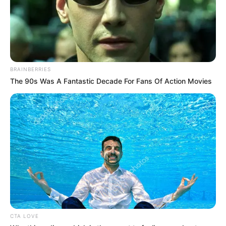
Brown
(2016) dan
Midsomer Murders
(2014).
Selain itu, ia juga membintangi
The Little Mermaid
(2018),
See
You Soon
(2019),
The Rising Hawk
(2019) serta
Snake
Dick
(2020).
BRAINBERRIES
The 90s Was A Fantastic Decade For Fans Of Action Movies
CTA LOVE