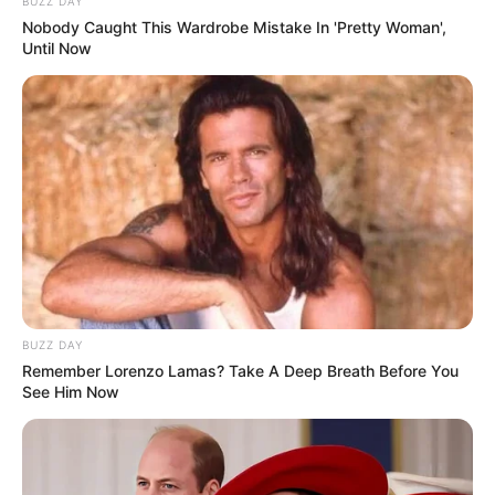
BUZZ DAY
Bikin Ngakak, 10 Potret
Nobody Caught This Wardrobe Mistake In 'Pretty Woman',
Cosplay Murah Pakai Bahan
Until Now
Seadanya
Anti Mainstream, 10 Cara
Membawa Barang Belanjaan
Versi Warga Thailand
BUZZ DAY
Remember Lorenzo Lamas? Take A Deep Breath Before You
See Him Now