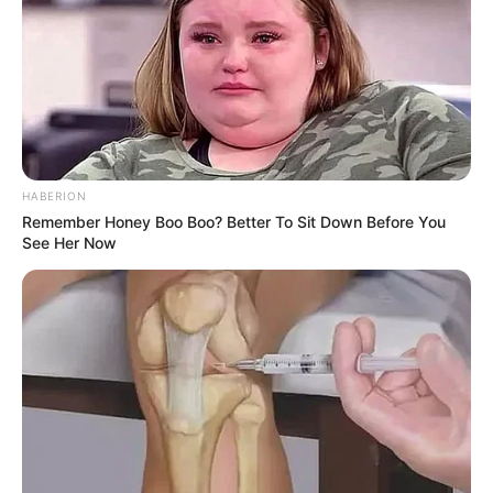
1. Moon Geun Young berperan sebagai Yoo Ryung
HABERION
Remember Honey Boo Boo? Better To Sit Down Before You
See Her Now
(foto: tvN)
Roo Ryung adalah seorang gadis muda yang kehilangan saudara
kembarnya. Saudara kembarnya tersebut menderita autis dan
diculik oleh pembunuh berantai. Upaya untuk mendapatkan