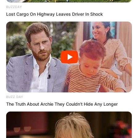
BUZZDAY
Lost Cargo On Highway Leaves Driver In Shock
BUZZ DAY
The Truth About Archie They Couldn't Hide Any Longer