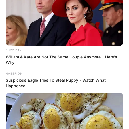
Langka Banget! 10 Pose Lucu
Katak yang Bikin Ketawa
Gemes
BUZZ DAY
William & Kate Are Not The Same Couple Anymore – Here's
Why!
HABERION
Ambyar! 10 Kalimat Baper
Suspicious Eagle Tries To Steal Puppy - Watch What
Pakai Bahasa Jawa Ini Bikin
Happened
Galau Abis