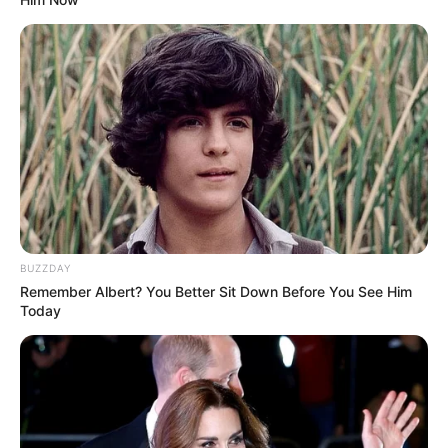
Kang So Hoo adalah seorang polisi pemula yang juga bekerja di
kereta bawah tanah. Dia menjadi detektif muda yang terampil dan
juga cekatan dalam mengambil tindakan.
Bersmaa dengan rekan-rekanya dia mengamankan kereta bawah
tanah dan juga mencari kebenaran tentang pembunuh.
5. Jung Yo Jin berperan sebagai Ha Ma Ri
BUZZDAY
Remember Albert? You Better Sit Down Before You See Him
Today