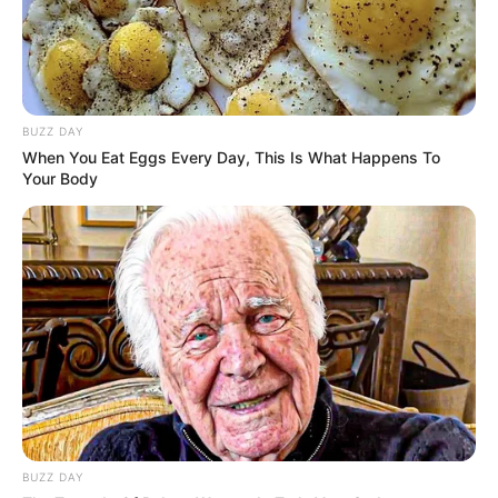
Fail! 10 Potret Makanan Gagal
Dimasak yang Bikin Kamu
Nggak Selera
BUZZ DAY
When You Eat Eggs Every Day, This Is What Happens To
Your Body
10 Pose Manekin Anti
Mainstream yang Konyol
Banget
BUZZ DAY