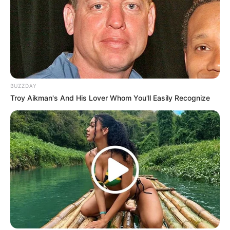
Nam Ki Ae memerankan Han Ae Shim
Song sang Eun memerankan Park Mi Hyun
Song Ok Sook memerankan Kim Hyung Ja
Park Ho San
BUZZDAY
Han Ji Sang
Troy Aikman's And His Lover Whom You'll Easily Recognize
Park Ji Yun
Nah, tentunya semuanya udah tak sabar menyaksikan drama ini
bukan? Tentunya drama ini akan menghadirkan sentuhan menarik
komedi dengan beberapa misteri yang sulit terpecahkan. jangan
melewatkan penayangan perdana Catch The Ghost pada 21
Oktober 2019.
TAGS
CATCH THE GHOST
DRAMA KOREA
PEMAIN
PEMERAN