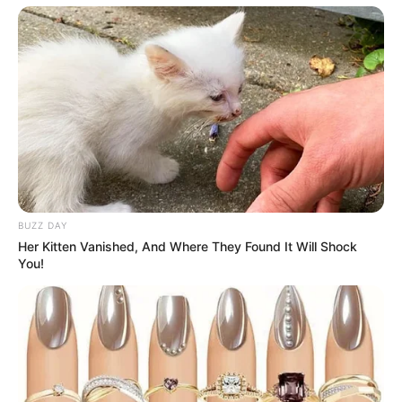
BUZZ DAY
Her Kitten Vanished, And Where They Found It Will Shock
You!
(foto: tvN)
Lee Man Jin adalah seorang polisi yang telah lama bertugas di
kereta bawah tanah. Dia meghabiskan waktunya selama 17 tahun
untuk memenuhi keamanan di kereta bawah tanah.
Dia telah bnyak melalui masa-masa sulit maupun bertemu dengan