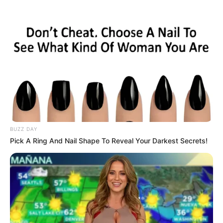
HOME
INSPIRASI
STYLE
FILM &
NGAKAK
QUOTES
HYPE
MORE
SERIES
BUZZ DAY
Pick A Ring And Nail Shape To Reveal Your Darkest Secrets!