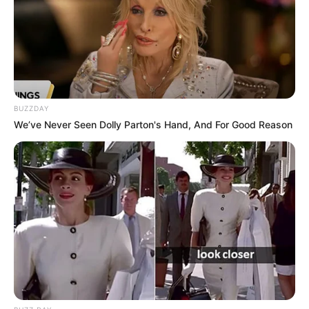
BUZZDAY
We’ve Never Seen Dolly Parton's Hand, And For Good Reason
Serem! 9 Chat Ojek Online &
Pelanggan Ini Bikin Auto
Merinding