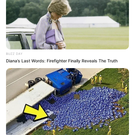
Tastefully Yours
Confidence Queen
BUZZ DAY
Diana’s Last Words: Firefighter Finally Reveals The Truth
Walking On Thin Ice
Tempest
My Troublesome Star
Aema