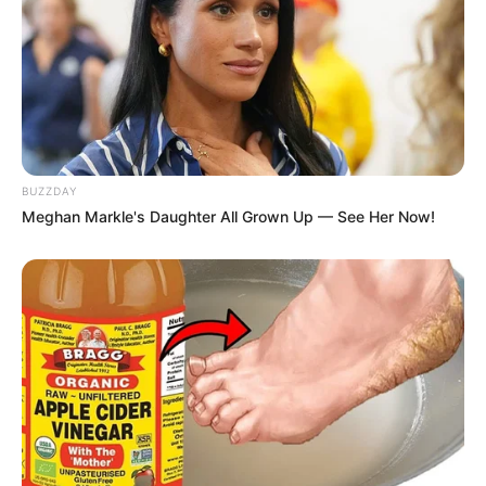
BUZZDAY
2. Kim Seon Ho berperan sebagai Go Ji Seok
Meghan Markle's Daughter All Grown Up — See Her Now!