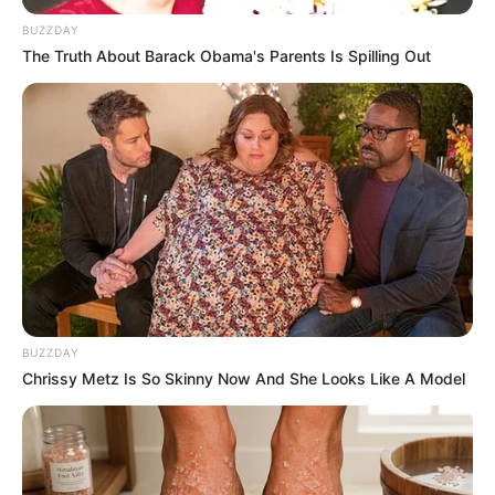
BUZZDAY
The Truth About Barack Obama's Parents Is Spilling Out
BUZZDAY
Chrissy Metz Is So Skinny Now And She Looks Like A Model
DRAMA
Para Pemeran Catch The Ghost,