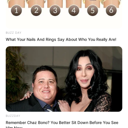
beberapa penjahat. Dia akhirnya memiliki rekan yang berjiwa
sosial tinggi serta taat terhadap peraturan.
4. Ahn Seung Gyun berperan sebagai Kang Soo Ho
BUZZ DAY
What Your Nails And Rings Say About Who You Really Are!
BUZZDAY
(foto: tvN)
Remember Chaz Bono? You Better Sit Down Before You See
Him Now