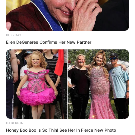
Tampil Lebih Modern, 7 Potret
Hasil Renovasi Rumah Berusia
90 Tahun
BUZZDAY
Ellen DeGeneres Confirms Her New Partner
HABERION
Honey Boo Boo Is So Thin! See Her In Fierce New Photo