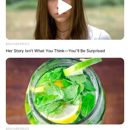
Memiliki seekor anjing sebagai hewan peliharaan dan
menunjukkan cintanya pada anjingnya dengan sering
memposting foto anjingnya.
Baca juga:
Biodata, Profil, dan Fakta Georgina Rodriguez
BRAINBERRIES
Serial
Her Story Isn't What You Think—You''ll Be Surprised
Outnumbered
2022)
The Charlie Rymer Golf Show
(2021)
Sport Illustrated: Paige Spiranac
(2018)
The Strip Live
(2018)
Risky Biz
(2018)
Fitted
(2017)
Breaking Par
(2017)
BRAINBERRIES