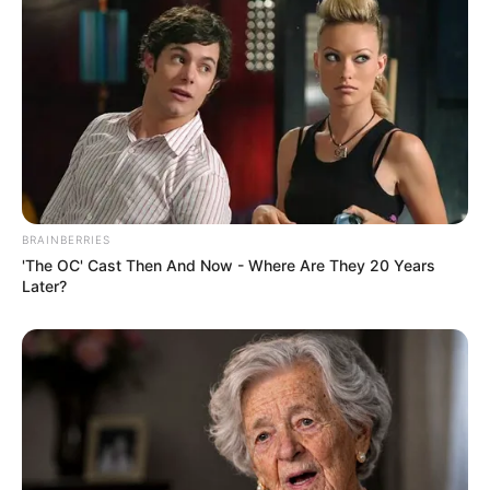
Angela Gilsha
Haico Van der Veken
TULIS KOMENTAR
Alamat email Anda tidak akan dipublikasikan.
Ruas yang wajib ditandai
*
BRAINBERRIES
'The OC' Cast Then And Now - Where Are They 20 Years
Later?