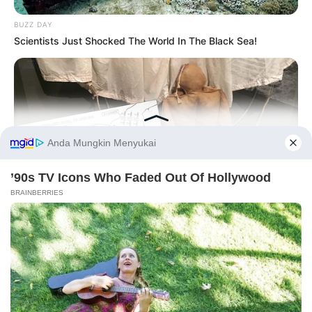
BUZZ DAY
Scientists Just Shocked The World In The Black Sea!
Before You Go
PRIVACY POLICY
DISCLAIMER
HUBUNGI KAMI
IKLAN
BUZZDAY
Operation Titanic: How 400 Dummies Duped The Germans
On D-Day
Copyright © 2026 dailysia.com.