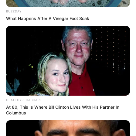
BUZZDAY
What Happens After A Vinegar Foot Soak
8 Kata Lucu Seputar Malam
Minggu ala Jomblo yang Bikin
Ngenes
HEALTHYREHABCARE
At 80, This Is Where Bill Clinton Lives With His Partner In
Columbus
10 Desain Kanopi Tempat
Tidur, Serasa Beristirahat di
Kamar Raja