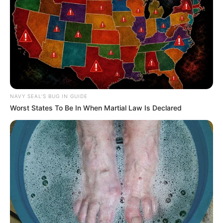
Fail! 10 Potret Makanan Gagal
Dimasak yang Bikin Kamu
Nggak Selera
NAVY SEAL'S BUG IN GUIDE
Worst States To Be In When Martial Law Is Declared
10 Pose Manekin Anti
Mainstream yang Konyol
Banget