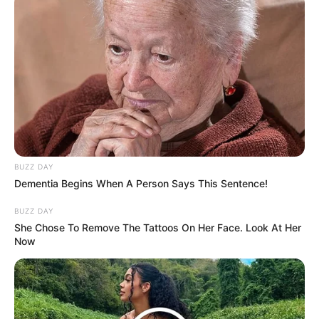
BUZZ DAY
Dementia Begins When A Person Says This Sentence!
Di tahun 2016, ia kembali berlaga di LPGA namun sayang ia
tidak mendapatkan kartu untuk di sirkuit profesional.
BUZZ DAY
She Chose To Remove The Tattoos On Her Face. Look At Her
Selain pemain golf, ia juga kerap masuk majalah golf seperti Golf
Now
Digest dan Sport Illustrated Swimsuit.
Baca juga:
Biodata, Profil, dan Fakta Marisol Yotta