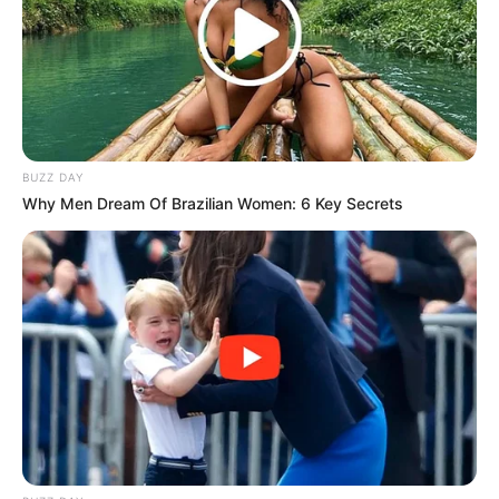
BUZZ DAY
Why Men Dream Of Brazilian Women: 6 Key Secrets
(foto: instagram/_paige.renee)
Biodata & Profil
Nama Lengkap: Paige Renee Spiranac
Nama Panggung: Paige
Spiranac