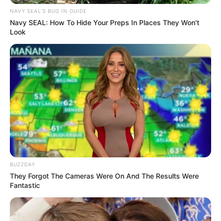
NAVY SEAL'S BUG IN GUIDE
Navy SEAL: How To Hide Your Preps In Places They Won't
Look
Serem! 9 Chat Ojek Online &
Pelanggan Ini Bikin Auto
BUZZDAY
Merinding
They Forgot The Cameras Were On And The Results Were
Fantastic