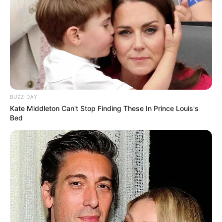
Bikin Ngakak, 10 Potret
Cosplay Murah Pakai Bahan
Seadanya
BUZZ DAY
Kate Middleton Can't Stop Finding These In Prince Louis's
Bed
Anti Mainstream, 10 Cara
Membawa Barang Belanjaan
Versi Warga Thailand