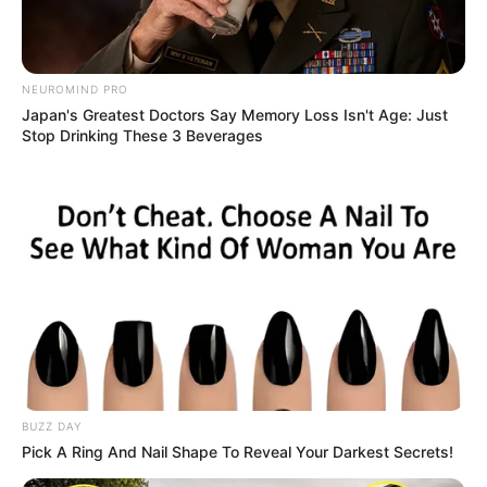
3
VOTE
fans love
Tanggal Lahir:
Tempat Lahir:
NEUROMIND PRO
Japan's Greatest Doctors Say Memory Loss Isn't Age: Just
26 April
1993
Wheat Ridge
,
Colorado
,
Amerika
Stop Drinking These 3 Beverages
Serikat
Umur:
Profesi:
33 Tahun
Model
,
Pemain Golf Profesional
,
Selebgram
Edit
Paige Spiranac adalah seorang selebgarm, model dan pemain golf
BUZZ DAY
profesional yang berasal dari Amerika Serikat. Ia terkenal berkat
Pick A Ring And Nail Shape To Reveal Your Darkest Secrets!
videonya trick-shot yang kemudian menjadi viral dan dilihat