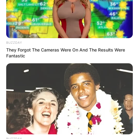
pose.
Baca selengkapnya
arrow_forward_ios
BUZZDAY
They Forgot The Cameras Were On And The Results Were
Fantastic
Baca juga:
Biodata, Profil, dan Fakta Helga Lovekaty
Mute
BUZZDAY