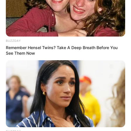
0
VOTE
fans love
Tanggal Lahir:
Tempat Lahir:
6 November
1989
Prem
,
Rusia
BUZZDAY
Umur:
Profesi:
Remember Hensel Twins? Take A Deep Breath Before You
36 Tahun
Bintang OnlyFans
,
Model
,
See Them Now
Selebgram
Edit
Olya Abramovich adalah seorang model, selebgram dan bintang
OnlyFans yang berasal dari Prem, Rusia.
Namanya dikenal sebagai model yang sudah melalang buana di