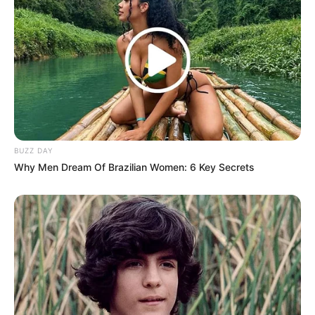
Keluarga
Ayah: –
Ibu: –
Saudara Laki-laki: –
Saudara Perempuan: –
BUZZ DAY
Suami & Pacar
Why Men Dream Of Brazilian Women: 6 Key Secrets
Tidak diketahui
Lewat instagram, ia membagikan foto pernikahan pada November
2019. Namunt tak ada kabar lebih lanjut tentang pernikahannya
tersebut.
Kekayaan
Total kekayaan Olya Abramovich, diperkirakan sebanyak 1 juta-2