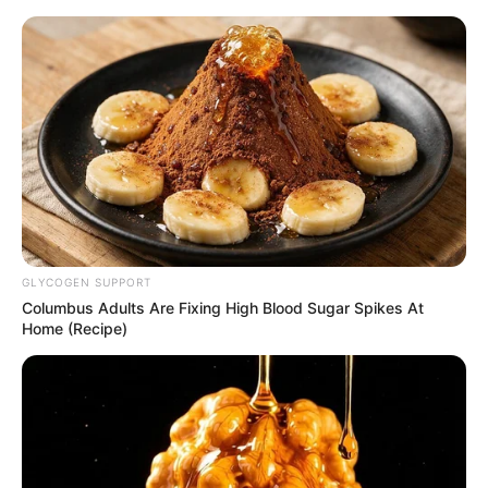
HOME
INSPIRASI
STYLE
FILM &
NGAKAK
QUOTES
HYPE
MORE
SERIES
GLYCOGEN SUPPORT
Columbus Adults Are Fixing High Blood Sugar Spikes At
Home (Recipe)