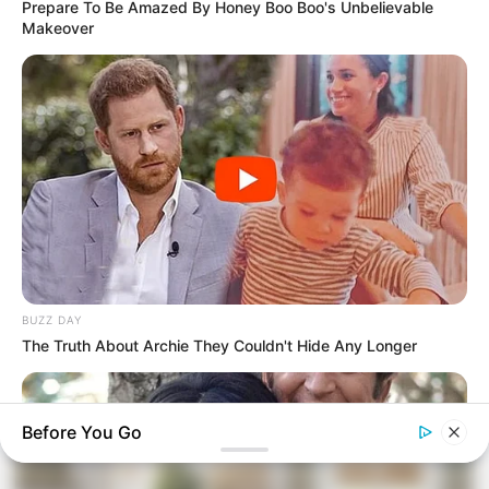
Prepare To Be Amazed By Honey Boo Boo's Unbelievable
Makeover
8 Kata Lucu Seputar Malam
Minggu ala Jomblo yang Bikin
Ngenes
10 Desain Kanopi Tempat
Tidur, Serasa Beristirahat di
BUZZ DAY
Kamar Raja
The Truth About Archie They Couldn't Hide Any Longer
Before You Go