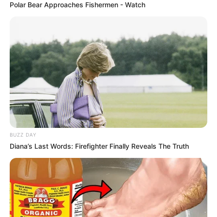
Polar Bear Approaches Fishermen - Watch
Serem! 9 Chat Ojek Online &
Pelanggan Ini Bikin Auto
Merinding
BUZZ DAY
Diana’s Last Words: Firefighter Finally Reveals The Truth
Bikin Ngakak, 10 Potret