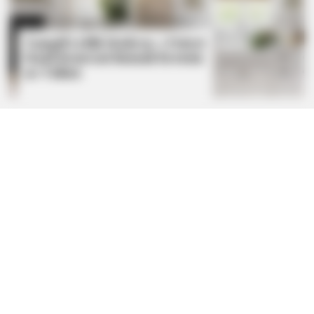
Tampil Lebih Modern, 7 Potret
Hasil Renovasi Rumah Berusia
90 Tahun
BUZZDAY
Marlo Thomas Is 86 Now - Here's What She Looks Like
Today
BUZZDAY