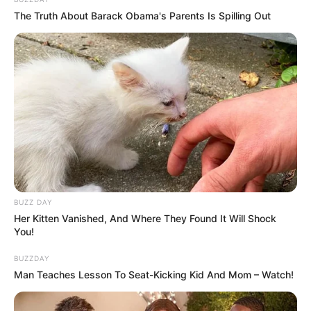
The Truth About Barack Obama's Parents Is Spilling Out
BUZZ DAY
Her Kitten Vanished, And Where They Found It Will Shock
(foto: instagram/oabramovich)
You!
Biodata & Profil
BUZZDAY
Man Teaches Lesson To Seat-Kicking Kid And Mom – Watch!
Nama Lengkap: Olya Abramovich
Nama Panggung: Olya
Abramovich