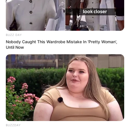
Fail! 10 Potret Makanan Gagal
Dimasak yang Bikin Kamu
Nggak Selera
BUZZ DAY
Nobody Caught This Wardrobe Mistake In 'Pretty Woman',
Until Now
10 Pose Manekin Anti
Mainstream yang Konyol
Banget
BUZZDAY