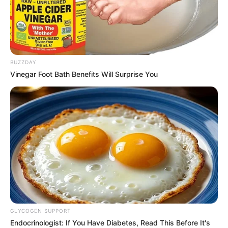
Cosplay Murah Pakai Bahan
Seadanya
BUZZDAY
Vinegar Foot Bath Benefits Will Surprise You
Anti Mainstream, 10 Cara
Membawa Barang Belanjaan
Versi Warga Thailand
GLYCOGEN SUPPORT
Endocrinologist: If You Have Diabetes, Read This Before It's