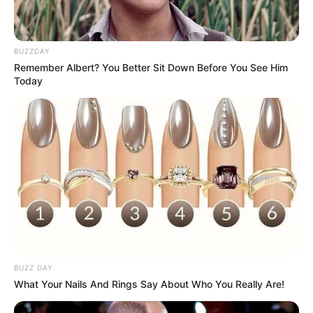
juta dollar atau 16 miliar-32 miliar rupiah. Kekayaannya berasal
dari kariernya sebagai model, selebgram dan Bintang OnlyFans.
BUZZDAY
Kontroversi
Remember Albert? You Better Sit Down Before You See Him
Today
–
BUZZ DAY
What Your Nails And Rings Say About Who You Really Are!