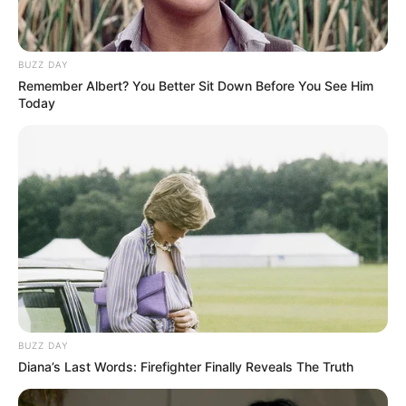
BUZZ DAY
Remember Albert? You Better Sit Down Before You See Him
Today
Langka Banget! 10 Pose Lucu
Katak yang Bikin Ketawa
Gemes
Ambyar! 10 Kalimat Baper
BUZZ DAY
Pakai Bahasa Jawa Ini Bikin
Diana’s Last Words: Firefighter Finally Reveals The Truth
Galau Abis