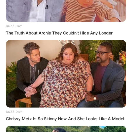
BUZZ DAY
The Truth About Archie They Couldn't Hide Any Longer
8 Kata Lucu Seputar Malam
Minggu ala Jomblo yang Bikin
Ngenes
BUZZ DAY
Chrissy Metz Is So Skinny Now And She Looks Like A Model
10 Desain Kanopi Tempat
Tidur, Serasa Beristirahat di