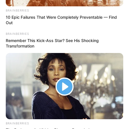
Kewarganegaraannya adalah Rusia.
BRAINBERRIES
TAGS
AKTRIS
HELGA LOVEKATY
MODEL
SELEBGRAM
10 Epic Failures That Were Completely Preventable — Find
SELEBRITI MANCANEGARA
Out
BRAINBERRIES
Remember This Kick-Ass Star? See His Shocking
Transformation
BRAINBERRIES