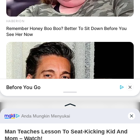
HABERION
Remember Honey Boo Boo? Better To Sit Down Before You
See Her Now
Before You Go
PRIVACY POLICY
DISCLAIMER
HUBUNGI KAMI
IKLAN
BUZZ DAY
David Muir's New Partner, Whom You'll Easily Recognize