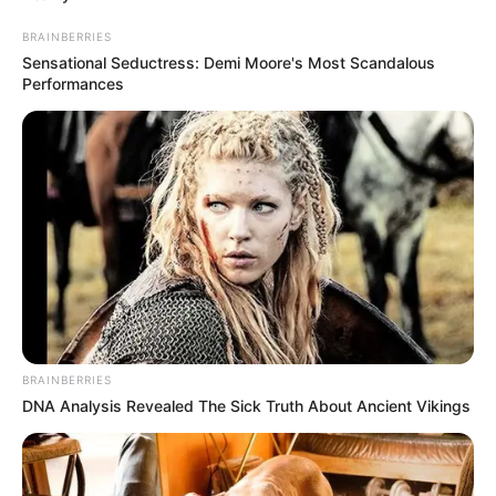
untuk melepaskan stres.
BRAINBERRIES
Warna favoritnya adalah merah dan biru.
Sensational Seductress: Demi Moore's Most Scandalous
Performances
Tujuan liburan favoritnya adalah Italia dan Prancis.
Baca juga:
Biodata, Profil, dan Fakta Katharina Mazepa
Film
Hardcore Henry
(2015), sebagai Gadis di Saudara Laki-Laki
Quotes
–
FAQ
BRAINBERRIES
DNA Analysis Revealed The Sick Truth About Ancient Vikings
Siapa Helga Lovekaty
?
Dia adalah model, aktris dan selebgram kelahiran Khabarovsk,
Rusia.