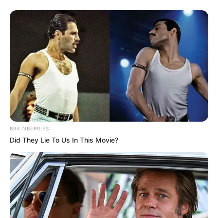
Sejak tahun 2017, ia berpacaran dengan pemain sepakbola
Kolombia bernama James Rodriguez. Namun keduanya kemudian
putus.
BRAINBERRIES
Did They Lie To Us In This Movie?