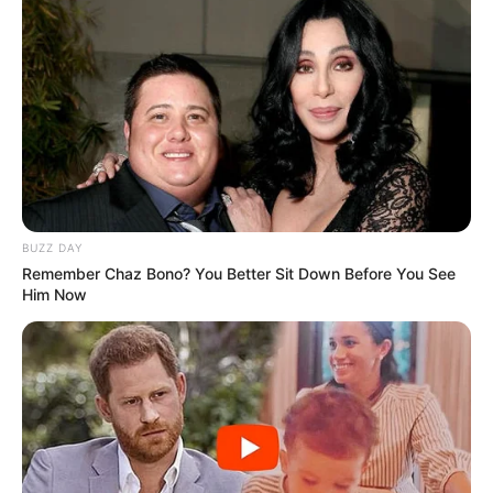
Fail! 10 Potret Makanan Gagal
Dimasak yang Bikin Kamu
Nggak Selera
BUZZ DAY
Remember Chaz Bono? You Better Sit Down Before You See
Him Now
10 Pose Manekin Anti
Mainstream yang Konyol
Banget