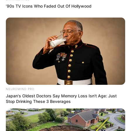
LIHAT ARTIKEL LAINNYA
’90s TV Icons Who Faded Out Of Hollywood
Laras Kinanda
Nyimas Ratu Rafa
NEUROMIND PRO
Japan's Oldest Doctors Say Memory Loss Isn't Age: Just
Stop Drinking These 3 Beverages
Shenina Cinnamon
Megan Domani