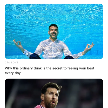
HOME
INSPIRASI
STYLE
FILM &
NGAKAK
QUOTES
HYPE
MORE
SERIES
CTA LOVE
Why this ordinary drink is the secret to feeling your best
every day