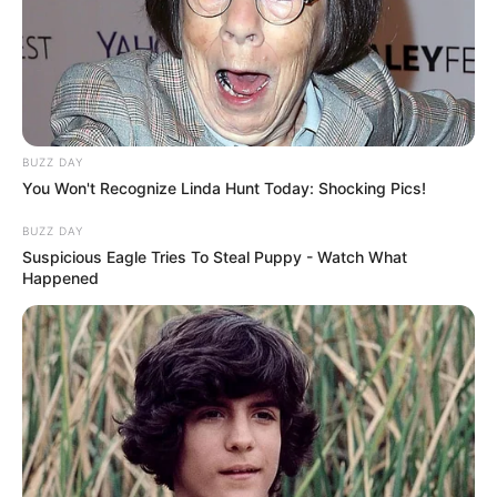
Bikin Ngakak, 10 Potret
BUZZ DAY
Cosplay Murah Pakai Bahan
You Won't Recognize Linda Hunt Today: Shocking Pics!
Seadanya
BUZZ DAY
Suspicious Eagle Tries To Steal Puppy - Watch What
Happened
Anti Mainstream, 10 Cara
Membawa Barang Belanjaan
Versi Warga Thailand