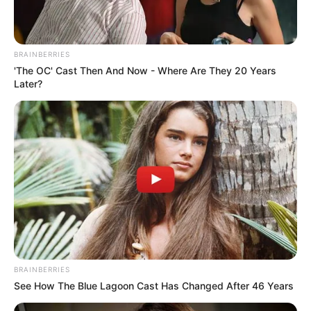
(foto: instagram/helga_model)
Biodata & Profil
BRAINBERRIES
'The OC' Cast Then And Now - Where Are They 20 Years
Nama Lengkap:
Olga Korobitsyna
Later?
Nama Panggung: Helga Lovekaty
Nama Panggilan: –
Tempat, Tanggal Lahir: Khabarovsk, Rusia, 7 April 1992
Kewarganegaraan: Rusia
Agama: –
Profesi: Model, Aktris, Selebgram
Hobi: Bepergian
Facebook: –
BRAINBERRIES
See How The Blue Lagoon Cast Has Changed After 46 Years
X: –