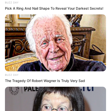
BUZZ DAY
Pick A Ring And Nail Shape To Reveal Your Darkest Secrets!
BUZZ DAY
The Tragedy Of Robert Wagner Is Truly Very Sad
Serem! 9 Chat Ojek Online &
Pelanggan Ini Bikin Auto
Merinding