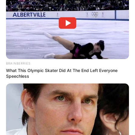
Kekayaan bersihnya sekitar 1 juta-2 juta dollar atau 16 miliar-32
miliar rupiah.
Apa kewarganegaraannya?
Kewarganegaraannya adalah Brasil-Amerika.
TAGS
BINTANG ONLYFANS
MODEL
NATALIA GARIBOTTO
PENGUSAHA
SELEBGRAM
SELEBRITI MANCANEGARA
TIKTOKER
TWITCH STEAMER
BRAINBERRIES
What This Olympic Skater Did At The End Left Everyone
Speechless