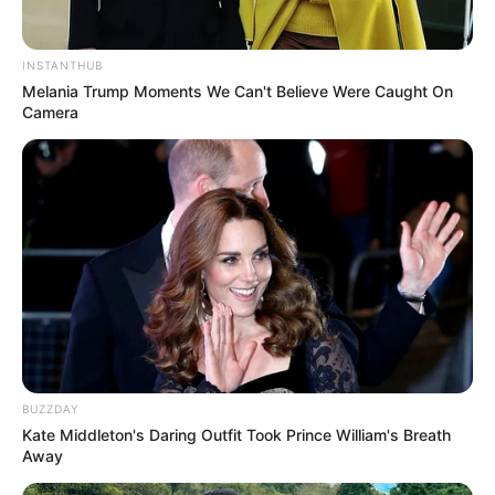
INSTANTHUB
Melania Trump Moments We Can't Believe Were Caught On
Camera
BUZZDAY
YouTube
Kate Middleton's Daring Outfit Took Prince William's Breath
Away
Dikutip dari
Social Blade
tahun 2024, penghasilannya perhari