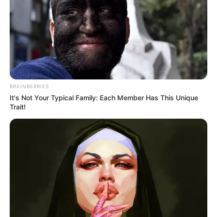
Biodata & Profil
Nama Lengkap: Natalia Garibotto
Nama Panggung: Natalia Garibotto /
Nata Gata
Nama Panggilan: Natalia
BRAINBERRIES
Tempat, Tanggal Lahir: Sao Paulo, Brasil, 15 Januari 1993
It's Not Your Typical Family: Each Member Has This Unique
Trait!
Kewarganegaraan: Brasil-Amerika
Agama: Kristen
Profesi: Model, Pengusaha, Selebgram, TikToker, Bintang
OnlyFans, Twitch Steamer
Hobi: –
Facebook: –
X:
@NataaGataa