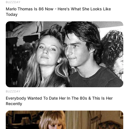
BUZZDAY
Marlo Thomas Is 86 Now - Here's What She Looks Like
Ambyar! 10 Kalimat Baper
Today
Pakai Bahasa Jawa Ini Bikin
Galau Abis
Fail! 10 Potret Makanan Gagal
Dimasak yang Bikin Kamu
BUZZDAY
Nggak Selera
Everybody Wanted To Date Her In The 80s & This Is Her
Recently