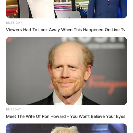
Fasih berbahasa Portugis dan Spanyol.
Baca juga:
Biodata, Profil, dan Fakta Alyssa Kulani
BUZZ DAY
Quotes
Viewers Had To Look Away When This Happened On Live Tv
Aku tidak tahu siapa yang perlu mendengar ini, tapi
kamu pantas mendapatkan teman yang lebih baik
Berhentilah menceritakan masalahmu kepada orang
lain. 50% dari waktu mereka tidak peduli dan 50% dari
waktu mereka senang Anda mempunyai masalah
tersebut
Berhentilah mencoba menyenangkan orang lain
BUZZDAY
Meet The Wife Of Ron Howard - You Won't Believe Your Eyes
FAQ