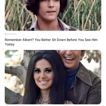
Anti Mainstream, 10 Cara
Membawa Barang Belanjaan
Versi Warga Thailand
BUZZDAY
Remember Albert? You Better Sit Down Before You See Him
Today
Langka Banget! 10 Pose Lucu
Katak yang Bikin Ketawa
Gemes