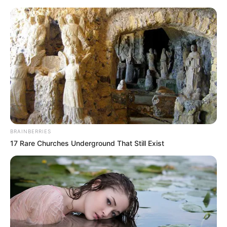
HOME
INSPIRASI
STYLE
FILM &
NGAKAK
QUOTES
HYPE
MORE
SERIES
BRAINBERRIES
17 Rare Churches Underground That Still Exist