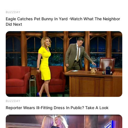
Ukuran Sepatu: –
BUZZDAY
Ukuran Baju: –
Eagle Catches Pet Bunny In Yard -Watch What The Neighbor
Did Next
Pendidikan
Universidad Estatal Paulista, Universitas Miami, Colegio Politec
Keluarga
Ayah: –
Ibu: –
Saudara Laki-laki: Andrew
Saudara Perempuan: –
BUZZDAY
Reporter Wears Ill-Fitting Dress In Public? Take A Look
Pacar
Odell Beckham Jr.