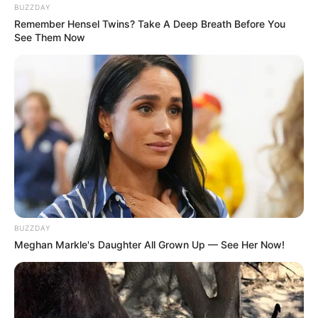
BUZZDAY
Beby Tsabina
Salshabilla Adriani
Remember Hensel Twins? Take A Deep Breath Before You
See Them Now
Angela Gilsha
Haico Van der Veken
BUZZDAY
Meghan Markle's Daughter All Grown Up — See Her Now!