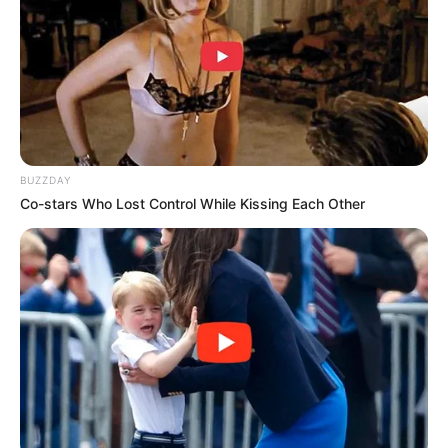
10 Pose Manekin Anti
Mainstream yang Konyol
Banget
BUZZDAY
Co-stars Who Lost Control While Kissing Each Other
8 Kata Lucu Seputar Malam
Minggu ala Jomblo yang Bikin
Ngenes