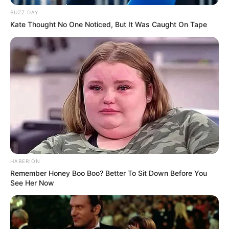
BUZZ DAY
Kate Thought No One Noticed, But It Was Caught On Tape
10 Desain Kanopi Tempat
Tidur, Serasa Beristirahat di
Kamar Raja
Tampil Lebih Modern, 7 Potret
HABERION
Hasil Renovasi Rumah Berusia
Remember Honey Boo Boo? Better To Sit Down Before You
90 Tahun
See Her Now