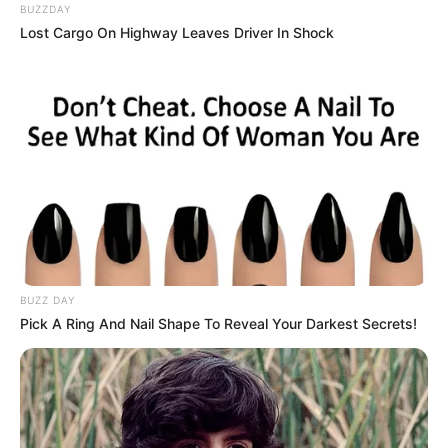
BUZZDAY
Serem! 9 Chat Ojek Online &
Lost Cargo On Highway Leaves Driver In Shock
Pelanggan Ini Bikin Auto
Merinding
Bikin Ngakak, 10 Potret
Cosplay Murah Pakai Bahan
Seadanya
BUZZ DAY
Pick A Ring And Nail Shape To Reveal Your Darkest Secrets!