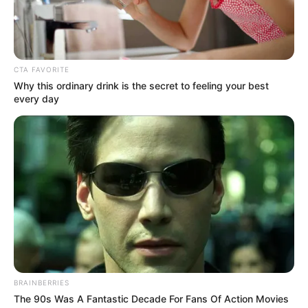
0
VOTE
fans love
Tanggal Lahir:
Tempat Lahir:
CTA FAVORITE
15 Januari
1993
Sao Paulo
,
Brasil
Why this ordinary drink is the secret to feeling your best
every day
Umur:
Profesi:
33 Tahun
Bintang OnlyFans
,
Model
,
Pengusaha
,
Selebgram
,
TikToker
,
Twitch Steamer
Edit
Natalia Garibotto adalah seorang model, pengusaha, selebgram,
BRAINBERRIES
TikToker, bintang OnlyFans dan Twitch steamer yang berasal dari
The 90s Was A Fantastic Decade For Fans Of Action Movies
Sao Paulo, Brasil.