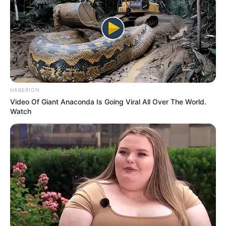
Beby Tsabina
Salshabilla Adriani
HABERION
TULIS KOMENTAR
Video Of Giant Anaconda Is Going Viral All Over The World.
Watch
Alamat email Anda tidak akan dipublikasikan.
Ruas yang wajib ditandai
*