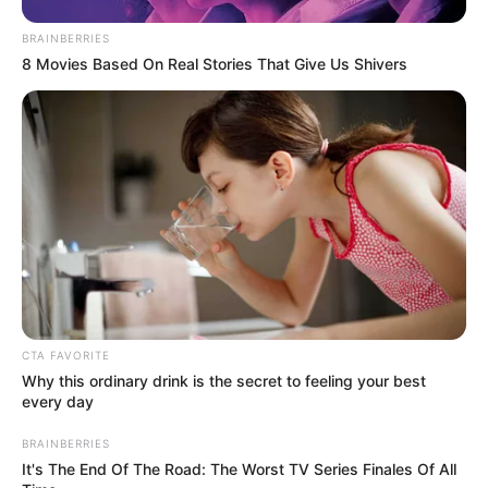
Ibu: Irine Iknata Imelda Hamid
BRAINBERRIES
Saudara Laki-laki: –
8 Movies Based On Real Stories That Give Us Shivers
Saudara Perempuan: –
Anak: Gilian Gitara Ryanto, Nabuma Melodee Ryanto
Suami
Eno Gitara Ryanto
Ia sudah berpacaran dengan Eno Gitara Ryanto, member grup
Netral sejak tahun 2009. Namun hubungan tersebut berakhir di
tahun 2011. Sempat putus tapi pada 10 Februari 2013, keduanya
melangsungkan pernikahan.
CTA FAVORITE
Mereka dikaruniai dua anak bernama Gilian Gitara Ryanto yang
Why this ordinary drink is the secret to feeling your best
lahir pada 1 Juli 2013 dan Nabuma Melodee Ryanto yang lahir
every day
pada 16 Mei 2015.
BRAINBERRIES
It's The End Of The Road: The Worst TV Series Finales Of All