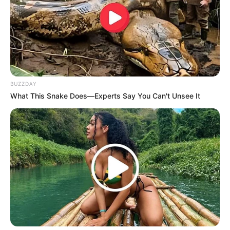
Lebih dari 15 tahun berkarier di industri hiburan, nama Nadila
Ernesta tak pernah redup dan semakin eksis dengan berbagai
karya yang ia berikan kepada penikmatnya.
TAGS
AKTRIS
MODEL
NADILA ERNESTA
SELEBRITI INDONESIA
BUZZDAY
What This Snake Does—Experts Say You Can't Unsee It