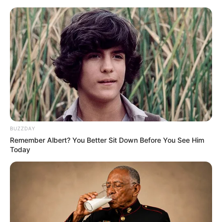
HOME
INSPIRASI
STYLE
FILM &
NGAKAK
QUOTES
HYPE
MORE
SERIES
BUZZDAY
Remember Albert? You Better Sit Down Before You See Him
Today