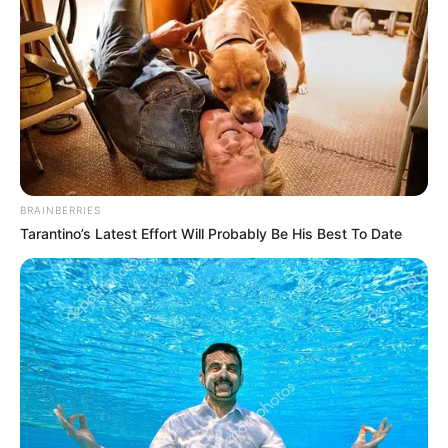
Takdir Ilahi
(2008)
Rahasia Ilahi
(TPI | 2004-2007)
Inikah Rasanya
(SCTV | 2004)
Web Series
Lilin Alena
(2023), sebagai Dinda
BRAINBERRIES
Why?
(Vidio | 2023), sebagai Yunita
Tarantino’s Latest Effort Will Probably Be His Best To Date
Bad Parenting
(Vision+ | 2022), sebagai Monica
Code Helix
(Vidio | 2022), sebagai Mama Sisi
Unknown
(Vidio | 2021), sebagai Rani (bintang tamu)
FTV
Suara Hati Istri: Susah Payah Aku Mewujudkan Permintaan
Mustahil Suamiku
(2022)