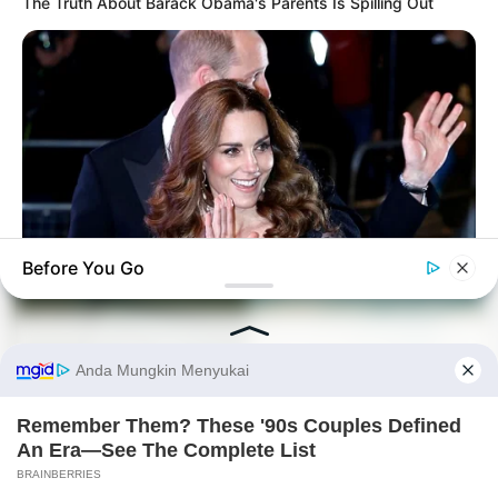
The Truth About Barack Obama's Parents Is Spilling Out
Langka Banget! 10 Pose Lucu
Katak yang Bikin Ketawa
Gemes
Before You Go
BUZZDAY
Kate Middleton's Daring Outfit Took Prince William's Breath
Away
Ambyar! 10 Kalimat Baper
Pakai Bahasa Jawa Ini Bikin
Galau Abis