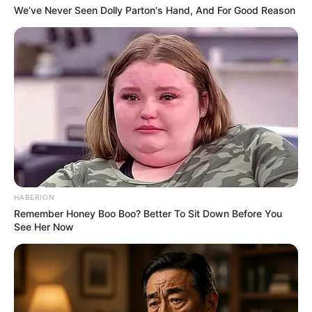
We’ve Never Seen Dolly Parton's Hand, And For Good Reason
Babysitter Undercover
Kutunggu Kau di Malam Nata
l (2013), sebagai Dinda
Cantik Jelita From England To Bali
Cintaku Nyangkut Di Bali
Kisah Cinta Surti dan Tejo
Penghargaan
Asia Model Festival Awards 2011 – Model Star Award –
HABERION
Nadila Ernesta
Remember Honey Boo Boo? Better To Sit Down Before You
See Her Now
Quotes
–
FAQ