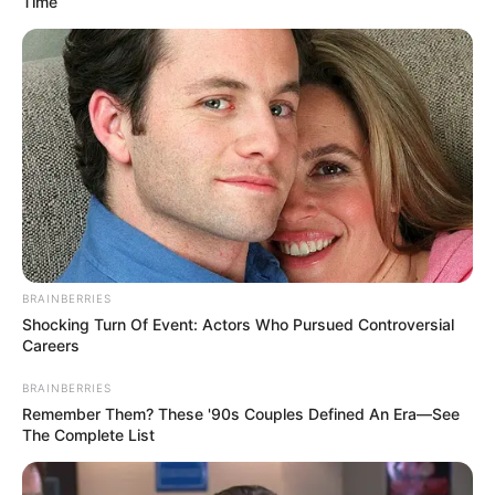
Time
BRAINBERRIES
Shocking Turn Of Event: Actors Who Pursued Controversial
Careers
BRAINBERRIES
Kekayaan
Remember Them? These '90s Couples Defined An Era—See
The Complete List
Tidak diketahui pasti berapa total kekayaan Nadila Ernesta,
kekayaannya berasal dari kariernya sebagai aktris, model.