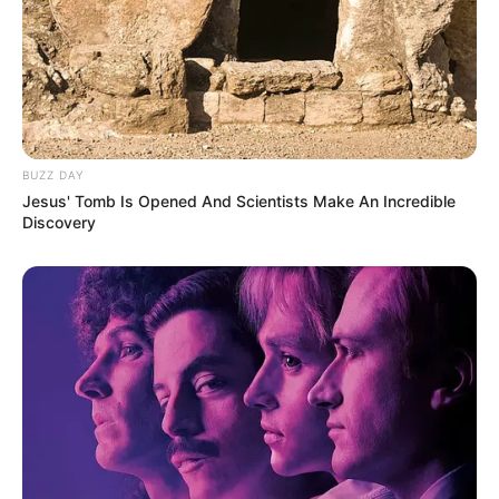
Warna Kulit: Putih
Ukuran Tubuh: –
Ukuran Sepatu: –
Ukuran Baju: –
BUZZ DAY
Pendidikan
Jesus' Tomb Is Opened And Scientists Make An Incredible
Discovery
SD Katolik Ricci II
SMP Strada Bhakti Utama
SMA Ora Et Labora
Institut Ilmu Fashion Indonesia
Keluarga
Ayah: Jessi Hamid