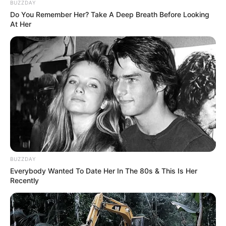
BUZZDAY
LIHAT ARTIKEL LAINNYA
Do You Remember Her? Take A Deep Breath Before Looking
At Her
Laras Kinanda
Nyimas Ratu Rafa
BUZZDAY
Everybody Wanted To Date Her In The 80s & This Is Her
Recently
Shenina Cinnamon
Megan Domani