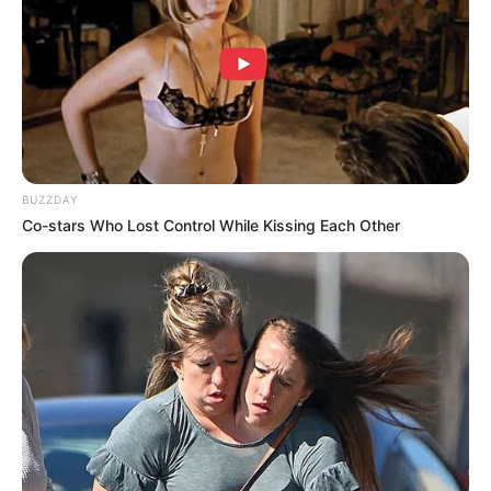
0
VOTE
fans love
Tanggal Lahir:
Tempat Lahir:
4 Februari
1988
Jakarta
,
Indonesia
Umur:
Profesi:
38 Tahun
Aktris
,
Model
BUZZDAY
Co-stars Who Lost Control While Kissing Each Other
Edit
Nadila Ernesta adalah seorang aktris, model yang berasal dari
Jakarta.
Namnya mencuat lewat sinetron
Inikah Rasanya
(2004). Namun,
ia juga merupakan pemain web series
Bad Parenting
(2022).