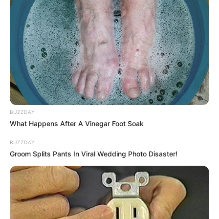
BUZZDAY
What Happens After A Vinegar Foot Soak
BUZZDAY
Groom Splits Pants In Viral Wedding Photo Disaster!
Serem! 9 Chat Ojek Online &
Pelanggan Ini Bikin Auto
Merinding