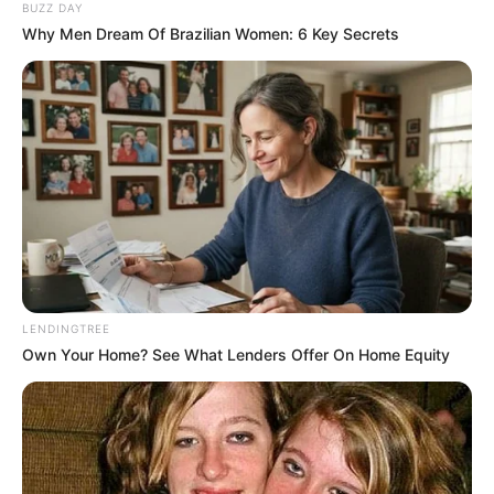
BUZZ DAY
Why Men Dream Of Brazilian Women: 6 Key Secrets
LENDINGTREE
Own Your Home? See What Lenders Offer On Home Equity