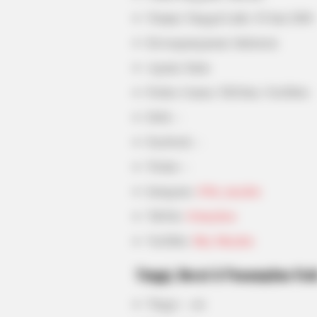
Tempat, Tanggal Lahir: 29 Juni 2000
Kewarganegaraan: Indonesia
BUZZ DAY
Agama: Islam
Co-stars Who Lost Control While
Profesi: Gamer, TikToker, YouTuber
Kissing Each Other
Hobi: –
Facebook: –
Twitter: –
Instagram:
@btr_meyden
TikTok:
@imeyhou
YouTube:
Mey Meyden
Tinggi, Berat & Penampilan Fisi
Tinggi: – cm