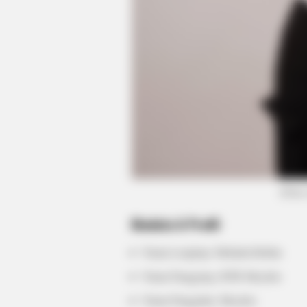
HABERION
Remember Honey Boo Boo? Better 
(Foto
See Her Now
Biodata & Profil
Nama Lengkap: Melinda Rohita
Nama Panggung: BTR Meyden
Nama Panggilan: Meyden