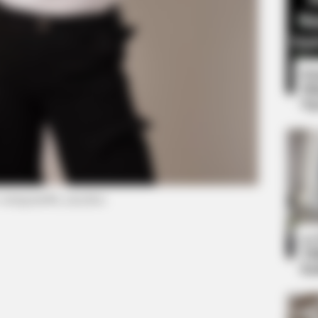
8 
Mi
Ng
VARICOSE VEINS RELIEF
To Sit Down Before You
Bulging Varicose Veins? 
: instagram/btr_meyden)
10
Ti
Ka