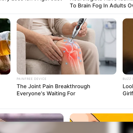
a Adrienne Ellen Matthew
To Brain Fog In Adults O
Mute
Fa
Di
Ng
PAINFREE DEVICE
BUZZ 
The Joint Pain Breakthrough
Loo
Everyone's Waiting For
Girl
10
Ma
Ba