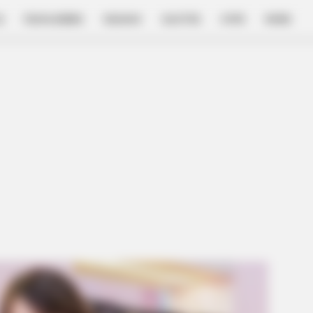
E
FILM & SERIES
NGAKAK
QUOTES
HYPE
MORE