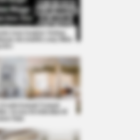
Kata Lucu Seputar Malam
nggu ala Jomblo yang Bikin
enes
This Simple Trick Helps
 Desain Kanopi Tempat
dur, Serasa Beristirahat di
mar Raja