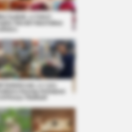
kin Ngakak, 10 Potret
splay Murah Pakai Bahan
adanya
ti Mainstream, 10 Cara
mbawa Barang Belanjaan
rsi Warga Thailand