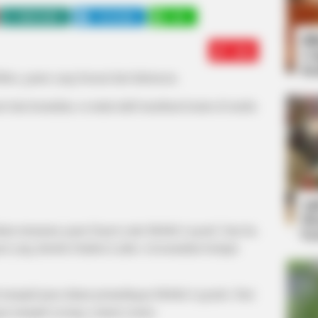
WHATSAPP
TELEGRAM
LINE
Bi
Edit
Co
Se
er, gamer yang berasal dari Indonesia.
rt dan kemudian, ia mulai aktif membuat konten di media
An
Me
alam turnamen game Esport yaitu Mobile Legend. Saat itu,
Ve
rt yang disebut Gladion Ladies. Ia kemudian berlajut
l menjadi juara dalam pertandingan Mobile Legends. Dari
n menjadi seorang content creator.