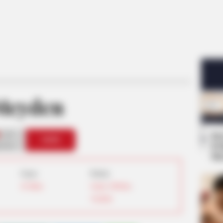
Meyden
17
Se
VOTE
Pe
s love
Me
Umur:
Profesi:
26 Tahun
Gamer
,
TikToker
,
Youtuber