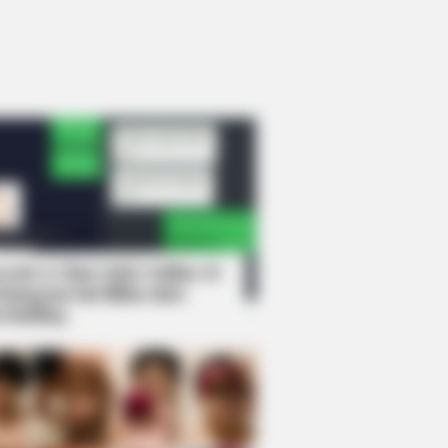
rem! 9 Chat Ojek Online &
langgan Ini Bikin Auto
rinding