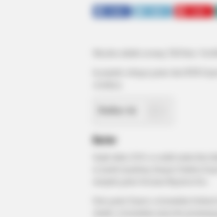
SHARE
TWEET
SHARE
Meyden adalah seorang TikToker, YouTub
Ia populer sebagai gamer dari BTR Espo
sosialnya.
Daftar isi
Karier
Sejak tahun 2018, ia sudah mulai ikut d
ia masih tergabung dengan Gladion Espo
menjadi gamer bersama Bigetron Era.
Dari gamer Esport, ia kemudian berhasi
situlah, ia kemudian mencoba peruntunga