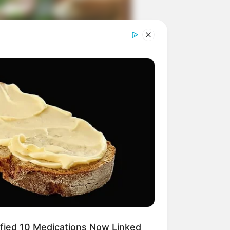
ngka Banget! 10 Pose Lucu
tak yang Bikin Ketawa
mes
byar! 10 Kalimat Baper
kai Bahasa Jawa Ini Bikin
lau Abis
ified 10 Medications Now Linked