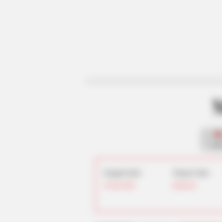
fan
Tanggal Lahir:
Tempat Lahir:
29 Juni
2000
Indonesia