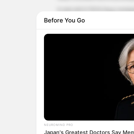
Ia mulai aktif di TikTok hingga mendapat
membagikan kegiatan sehari-harinya da
Before You Go
NEUROMIND PRO
Japan's Greatest Doctors Say Memo