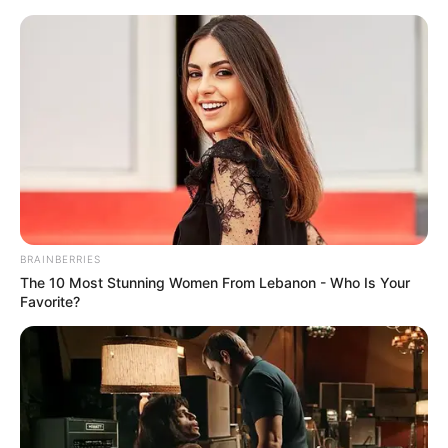
HOME
INSPIRASI
STYLE
FILM &
NGAKAK
QUOTES
HYPE
MORE
SERIES
BRAINBERRIES
The 10 Most Stunning Women From Lebanon - Who Is Your
Favorite?