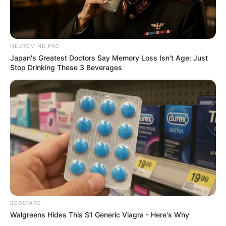
NEUROMIND PRO
Japan's Greatest Doctors Say Memory Loss Isn't Age: Just
Langka Banget! 10 Pose Lucu
Stop Drinking These 3 Beverages
Katak yang Bikin Ketawa
Gemes
Ambyar! 10 Kalimat Baper
Pakai Bahasa Jawa Ini Bikin
Galau Abis
BOOSTARO
Walgreens Hides This $1 Generic Viagra - Here's Why