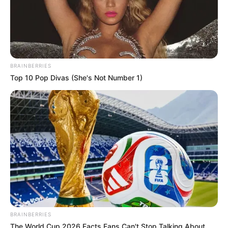
Cantiknya Kebangetan, 10
10 Artis & Selebgram Ini
Artis Ini Punya Kumis Tipis
Putuskan Pindah Agama,
Ada Manohara & Cindy
Caroline
BRAINBERRIES
Top 10 Pop Divas (She's Not Number 1)
BRAINBERRIES
The World Cup 2026 Facts Fans Can't Stop Talking About