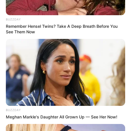
BUZZDAY
Remember Hensel Twins? Take A Deep Breath Before You
See Them Now
(foto: brightside)
5. Peter Mayhew harus rela menutup semua wajahnya
yang berbulu untuk menjadi Chewbacca di film
fenonemal
Star Wars
BUZZDAY
Meghan Markle's Daughter All Grown Up — See Her Now!