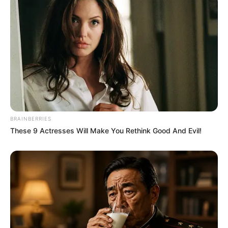
Bikin Ngakak, 10 Potret
Cosplay Murah Pakai Bahan
Seadanya
BRAINBERRIES
These 9 Actresses Will Make You Rethink Good And Evil!
Anti Mainstream, 10 Cara
Membawa Barang Belanjaan
Versi Warga Thailand