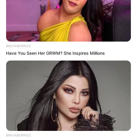
BRAINBERRIES
Have You Seen Her GRWM? She Inspires Millions
LIHAT ARTIKEL LAINNYA
Neringa Kriziute
10 Potret Wanita Cantik
dari Masa Ke Masa, Ada
Tahun 1950 Hingga
BRAINBERRIES