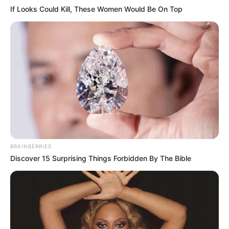
Sekarang
If Looks Could Kill, These Women Would Be On Top
Tak Lagi Terlihat di TV, 6
Tampak Beda, 10 Artis
Artis ini Sudah Jadi
yang Harus
Pegawai Kantoran
Menyembunyikan
Kharismanya Karena
Peran
BRAINBERRIES
Discover 15 Surprising Things Forbidden By The Bible