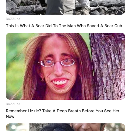
6. Dalam film
Jim
How the Grinch Stole Christmas,
Carrey berperan sebagai Grinch yang serba hijau
BUZZDAY
This Is What A Bear Did To The Man Who Saved A Bear Cub
BUZZDAY
Remember Lizzie? Take A Deep Breath Before You See Her
Now