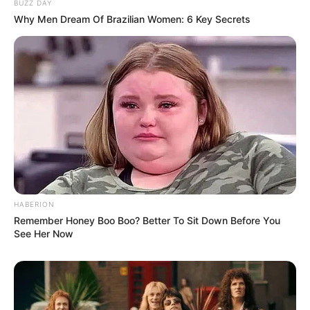
BUZZ DAY
Why Men Dream Of Brazilian Women: 6 Key Secrets
HABERION
Remember Honey Boo Boo? Better To Sit Down Before You
(foto: brightside)
See Her Now
10. Walaupun berperan berbeda gender, pesona
Angelina Jolie dalam film
tak bisa hilang ya
Salt