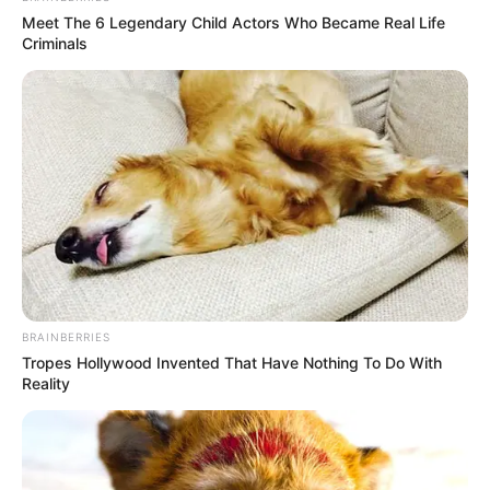
Meet The 6 Legendary Child Actors Who Became Real Life
Criminals
(foto: brightside)
3. Red Queen dalam
tampak
Alice in Wonderlands
maksimal dengan riasan unik yang disematkan pada
wajah Helena Bonham Carter
BRAINBERRIES
Tropes Hollywood Invented That Have Nothing To Do With
Reality