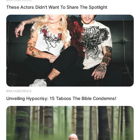
These Actors Didn't Want To Share The Spotlight
BRAINBERRIES
Unveiling Hypocrisy: 15 Taboos The Bible Condemns!
(foto: brightside)
2.
Sedangkan dalam film
Meryl
Angels in America,
Streep harus rela berubah gender dengan jenggot
tebal putih untuk menjadi Rabbi