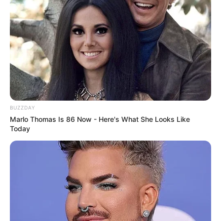
(foto: brightside)
BUZZDAY
7. Dengan hidung dan telinga palsu, Warwick Davis
Marlo Thomas Is 86 Now - Here's What She Looks Like
Today
berperan sebagai Griphook dalam film
Harry Potter