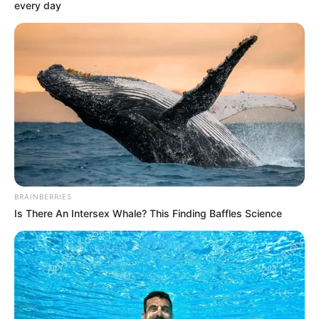
every day
BRAINBERRIES
Is There An Intersex Whale? This Finding Baffles Science
SELEBRITI
Mengagumkan, 10 Perubahan