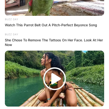
BUZZ DAY
(foto: brightside)
Watch This Parrot Belt Out A Pitch-Perfect Beyonce Song
9. Berperan sebagai badut menyeramkan, Bill
BUZZ DAY
Skarsgård sebagai It dalam film thriller
It
She Chose To Remove The Tattoos On Her Face. Look At Her
Now