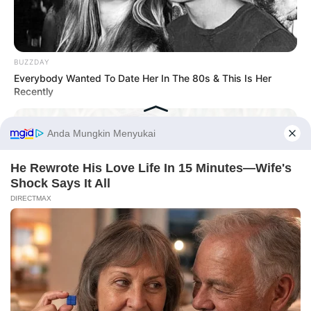
BUZZDAY
Everybody Wanted To Date Her In The 80s & This Is Her
Recently
8 Kata Lucu Seputar Malam
Minggu ala Jomblo yang Bikin
Ngenes
Before You Go
10 Desain Kanopi Tempat
BUZZDAY
Tidur, Serasa Beristirahat di
Remember Albert? You Better Sit Down Before You See Him
Kamar Raja
Today