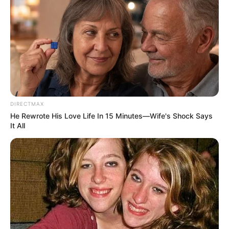
Horns
DIRECTMAX
He Rewrote His Love Life In 15 Minutes—Wife's Shock Says
It All