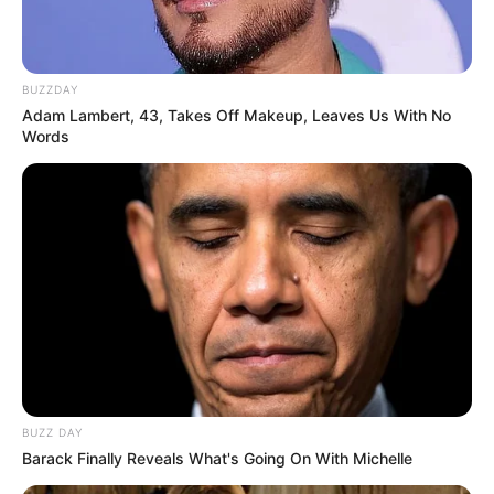
BUZZDAY
Adam Lambert, 43, Takes Off Makeup, Leaves Us With No
Words
(foto: brightside)
8. Dalam film
Tim Roth berperan
Planet of the Apes,
sebagai Captain Leo Davidson dengan bentuk yang
sangat berbeda
BUZZ DAY
Barack Finally Reveals What's Going On With Michelle