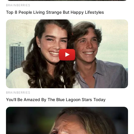
BRAINBERRIES
Top 8 People Living Strange But Happy Lifestyles
(foto: brightside)
Baca juga:
10 Potret Menawan Marissa Brigitta, Adik Celine
Evangelista yang Eksis
Wah beda banget bukan penampilannya? Gak bakal nyangka nih
jika transformasinya sejauh itu.
TAGS
ARTIS
PERUBAHAN WAJAH
BRAINBERRIES
You'll Be Amazed By The Blue Lagoon Stars Today