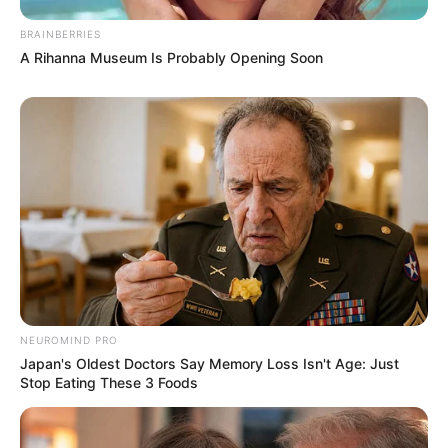
BRAINBERRIES
A Rihanna Museum Is Probably Opening Soon
NEUROMIND PRO
(foto: brightside)
Japan's Oldest Doctors Say Memory Loss Isn't Age: Just
Stop Eating These 3 Foods
4. Kegantengan Daniel Radcliffe harus tertutup
sementara untuk menjadi Ig Perrish dalam film