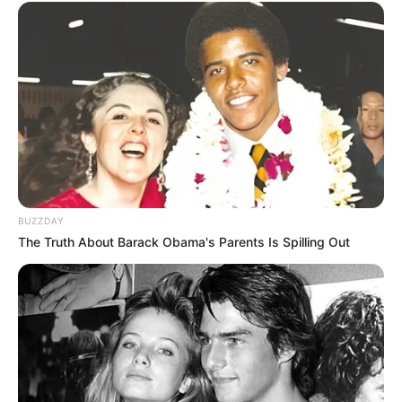
Fail! 10 Potret Makanan Gagal
Dimasak yang Bikin Kamu
Nggak Selera
BUZZDAY
The Truth About Barack Obama's Parents Is Spilling Out
10 Pose Manekin Anti
Mainstream yang Konyol
Banget