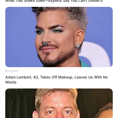
What This Snake Does—Experts Say You Can't Unsee It
Ambyar! 10 Kalimat Baper
Pakai Bahasa Jawa Ini Bikin
Galau Abis
BUZZDAY
Adam Lambert, 43, Takes Off Makeup, Leaves Us With No
Words
Fail! 10 Potret Makanan Gagal
Dimasak yang Bikin Kamu
Nggak Selera