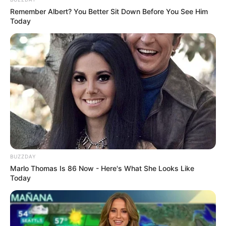
Remember Albert? You Better Sit Down Before You See Him
Today
Pada bulan Maret 1942, pasukan Korps Polandia ke
Hamadanndemi mengamankan kawasan ladang minyak di Iran
Mute
yang jadi target tentara Soviet.
Di kota Hamadan itulah beruang Wojtek bertemu pertama kali
dengan para tentara Polandia.
Induknya sudah mati dan hampir jadi
dancing bear
,
akhirnya diadopsi tentara
BUZZDAY
Marlo Thomas Is 86 Now - Here's What She Looks Like
Today