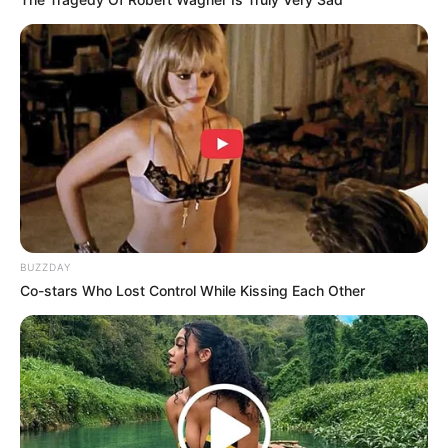
10 Desain Kanopi Tempat
Tidur, Serasa Beristirahat di
Kamar Raja
BUZZDAY
Co-stars Who Lost Control While Kissing Each Other
Tampil Lebih Modern, 7 Potret
Hasil Renovasi Rumah Berusia
90 Tahun