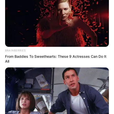
LIHAT ARTIKEL LAINNYA
10 Universitas Terbaik di
Sejarah Bataviasche
BRAINBERRIES
Surabaya, Jadi Incaran
Nouvelles, Koran Pertama
From Baddies To Sweethearts: These 9 Actresses Can Do It
Calon Mahasiswa
yang Terbit di Indonesia
All
Sejarah Terbentuknya
Mengenal Barbarossa,
Taliban, Kini Kembali
Pelaut Muslim yang