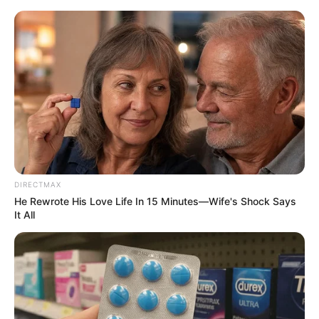
HOME
INSPIRASI
STYLE
FILM &
NGAKAK
QUOTES
HYPE
MORE
SERIES
DIRECTMAX
He Rewrote His Love Life In 15 Minutes—Wife's Shock Says
It All