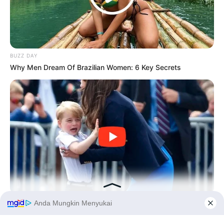
BUZZ DAY
Why Men Dream Of Brazilian Women: 6 Key Secrets
BUZZ DAY
Kate Thought No One Noticed, But It Was Caught On Tape