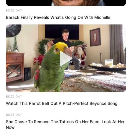
Tentara Polandia akhirnya membebaskannya dengan uang
BUZZ DAY
Barack Finally Reveals What's Going On With Michelle
tebusan. Bayi beruang pun tumbuh semakin besar di dalam asuhan
tentara yang bergantian memberi jatah makan.
BUZZ DAY
Watch This Parrot Belt Out A Pitch-Perfect Beyonce Song
BUZZ DAY
She Chose To Remove The Tattoos On Her Face. Look At Her
Now