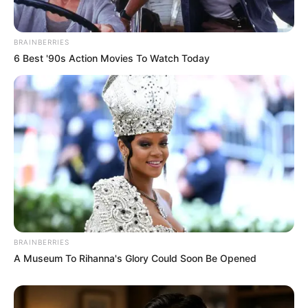
Menguasai Afghanistan
Dicitrakan Negatif oleh
Dunia Barat
BRAINBERRIES
6 Best '90s Action Movies To Watch Today
Kekejaman Khmer Merah,
Kisah Kapal Padewakang,
Rezim Diktator yang
Tanpa Mesin Mampu
Menghabisi Nyawa
Berlayar ke Australia
Rakyatnya
TULIS KOMENTAR
BRAINBERRIES
A Museum To Rihanna's Glory Could Soon Be Opened
Alamat email Anda tidak akan dipublikasikan.
Ruas yang wajib ditandai
*