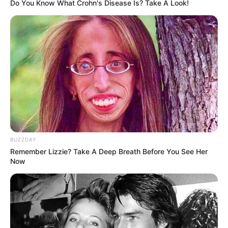
Do You Know What Crohn's Disease Is? Take A Look!
Baca juga:
Asal Usul Guling, Teman Tidur yang Dulunya
menjadi Favorit Tentara Belanda
Daftar isi
Wojtek pertama kali bertemu dengan tentara
Polandia di kota Hamadan, Iran
BUZZDAY
Remember Lizzie? Take A Deep Breath Before You See Her
Now