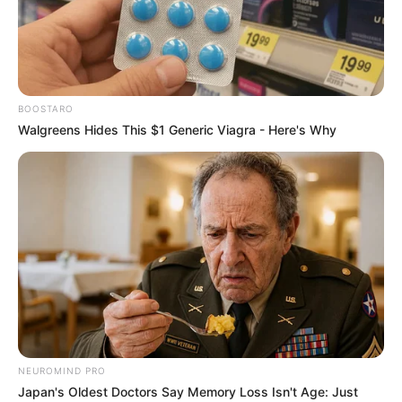
BOOSTARO
Walgreens Hides This $1 Generic Viagra - Here's Why
NEUROMIND PRO
Japan's Oldest Doctors Say Memory Loss Isn't Age: Just