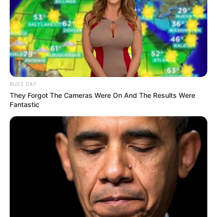
BUZZ DAY
(foto: icepop)
They Forgot The Cameras Were On And The Results Were
Fantastic
Awalnya, tentara Polandia di sebuah stasiun di Iran melihat
seorang pemuda Iran menggendong karung yang ternyata berisi
bayi beruang.
Bayi beruang asal Timur Tengah belum diberi nama, kondisinya
kurang gizi dan lemah juga yatim piatu.
Induknya mati tertembak oleh pemburu. Rencananya, ia akan
dijadikan sebagai beruang penari (
dancing bear
) dan dibawa
keliling Asia.