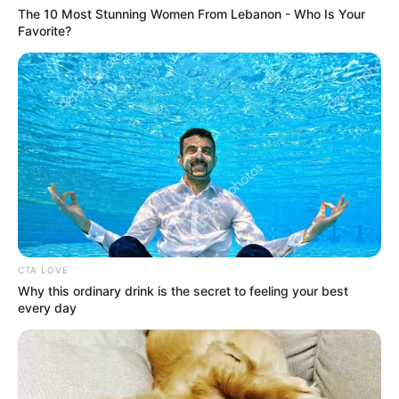
mobil jip, ketika tentara memasukinya.
The 10 Most Stunning Women From Lebanon - Who Is Your
Favorite?
Uniknya, ia juga bisa meniru kebiasaan tentara yang kurang baik
untuk kesehatannya, yaitu merokok dan minum bir.
Baca juga:
Sungai Huang He, Ibu Peradaban China yang
Merenggut Jutaan Jiwa
Berstatus sebagai prajurit dan bergabung ke
pasukan militer yang diberangkatkan ke Italia
CTA LOVE
Why this ordinary drink is the secret to feeling your best
every day