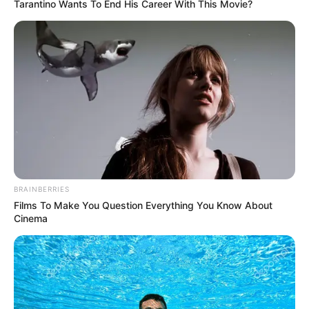
Tarantino Wants To End His Career With This Movie?
jalan yang lurus. Kisah Nabi Syuaib dan kaumnya disebut empat
kali di dalam Alquran, yakni Surat Hud, Al Araf, Al Ankabut, dan
Asy Syu’ara.
Baca juga:
Kain Sasirangan Suku Banjar, Pernah Menjadi
Pengusir Roh Jahat
Nabi Syuaib diutus untuk berdakwah kepada
penduduk Madyan yang sering berbuat curang
BRAINBERRIES
Films To Make You Question Everything You Know About
Cinema