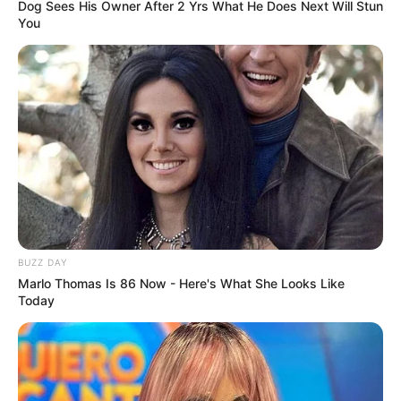
Dog Sees His Owner After 2 Yrs What He Does Next Will Stun
Tidur, Serasa Beristirahat di
You
Kamar Raja
Tampil Lebih Modern, 7 Potret
Hasil Renovasi Rumah Berusia
90 Tahun
BUZZ DAY
Marlo Thomas Is 86 Now - Here's What She Looks Like
Today