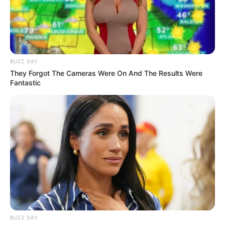
BUZZ DAY
They Forgot The Cameras Were On And The Results Were
Fantastic
Langka Banget! 10 Pose Lucu
Katak yang Bikin Ketawa
Gemes
Ambyar! 10 Kalimat Baper
Pakai Bahasa Jawa Ini Bikin
BUZZ DAY