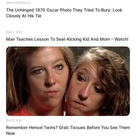
BRAINBERRIES
The Unhinged 1970 Oscar Photo They Tried To Bury: Look
Closely At His Tie
BUZZ DAY
Man Teaches Lesson To Seat-Kicking Kid And Mom – Watch!
Serem! 9 Chat Ojek Online &
BUZZ DAY
Pelanggan Ini Bikin Auto
Remember Hensel Twins? Grab Tissues Before You See Them
Merinding
Now