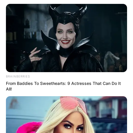
BRAINBERRIES
From Baddies To Sweethearts: 9 Actresses That Can Do It
All!
INSPIRASI
Kisah Nabi Syuaib, Diutus untuk