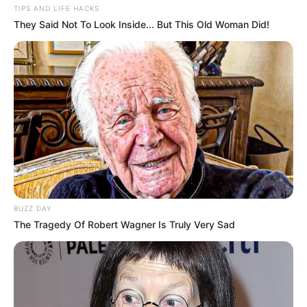
TIPS AND LIFE HACKS
They Said Not To Look Inside... But This Old Woman Did!
LIHAT ARTIKEL LAINNYA
BUZZ DAY
The Tragedy Of Robert Wagner Is Truly Very Sad