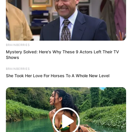
tidak mau mengubah keyakinan.
Baca juga:
Kisah Nabi Musa, Melawan Raja Firaun dan
Membelah Lautan
Ada peringatan tentang gempa dahsyat yang
didatangkan Allah di tempat tinggal penduduk
BRAINBERRIES
Madyan
Mystery Solved: Here's Why These 9 Actors Left Their TV
Shows
BRAINBERRIES
She Took Her Love For Horses To A Whole New Level