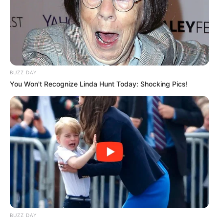
10 Universitas Terbaik di
Sejarah Bataviasche
Surabaya, Jadi Incaran
Nouvelles, Koran Pertama
Calon Mahasiswa
yang Terbit di Indonesia
BUZZ DAY
You Won't Recognize Linda Hunt Today: Shocking Pics!
Sejarah Terbentuknya
Mengenal Barbarossa,
Taliban, Kini Kembali
Pelaut Muslim yang
Menguasai Afghanistan
Dicitrakan Negatif oleh
Dunia Barat
BUZZ DAY