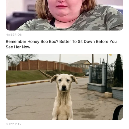
Mainstream yang Konyol
Banget
HABERION
Remember Honey Boo Boo? Better To Sit Down Before You
See Her Now
8 Kata Lucu Seputar Malam
Minggu ala Jomblo yang Bikin
Ngenes
BUZZ DAY
10 Desain Kanopi Tempat