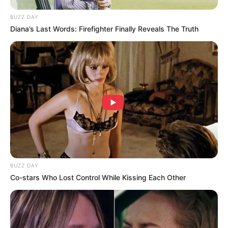
BUZZ DAY
Diana’s Last Words: Firefighter Finally Reveals The Truth
BUZZ DAY
Co-stars Who Lost Control While Kissing Each Other