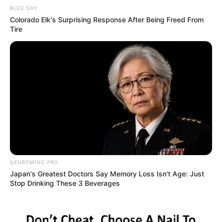
Hanya segelintir dari kaumnya yang selamat saat
BUZZ DAY
Colorado Elk's Surprising Response After Being Freed From
terjadi gempa dahsyat
Tire
NEUROMIND PRO
Japan's Greatest Doctors Say Memory Loss Isn't Age: Just
(foto: tribloo)
Stop Drinking These 3 Beverages
Ada hal-hal penting yang dapat diambil hikmah dan pelajarannya
dari kisah Nabi Syuaib beserta penduduk Madyan.