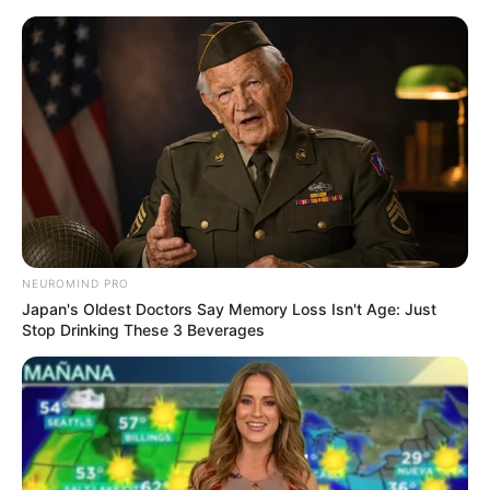
Bikin Ngakak, 10 Potret
Cosplay Murah Pakai Bahan
Seadanya
NEUROMIND PRO
Japan's Oldest Doctors Say Memory Loss Isn't Age: Just
Stop Drinking These 3 Beverages
Anti Mainstream, 10 Cara
Membawa Barang Belanjaan
Versi Warga Thailand