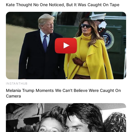
Kate Thought No One Noticed, But It Was Caught On Tape
Kekejaman Khmer Merah,
Kisah Kapal Padewakang,
Rezim Diktator yang
Tanpa Mesin Mampu
Menghabisi Nyawa
Berlayar ke Australia
Rakyatnya
TULIS KOMENTAR
Alamat email Anda tidak akan dipublikasikan.
Ruas yang wajib ditandai
*
INSTANTHUB
Melania Trump Moments We Can't Believe Were Caught On
Camera