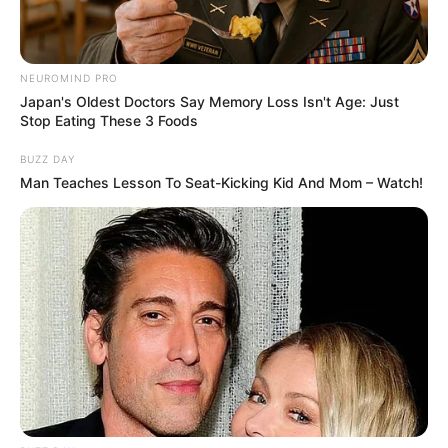
NEUROMIND PRO
Bikin Ngakak, 10 Potret
Japan's Oldest Doctors Say Memory Loss Isn't Age: Just
Cosplay Murah Pakai Bahan
Stop Eating These 3 Foods
Seadanya
BUZZ DAY
Man Teaches Lesson To Seat-Kicking Kid And Mom – Watch!
Anti Mainstream, 10 Cara
Membawa Barang Belanjaan
Versi Warga Thailand