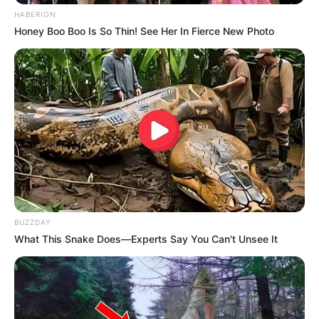
HABERION
Honey Boo Boo Is So Thin! See Her In Fierce New Photo
8 Kata Lucu Seputar Malam
Minggu ala Jomblo yang Bikin
Ngenes
BUZZDAY
What This Snake Does—Experts Say You Can't Unsee It
10 Desain Kanopi Tempat
Tidur, Serasa Beristirahat di
Kamar Raja