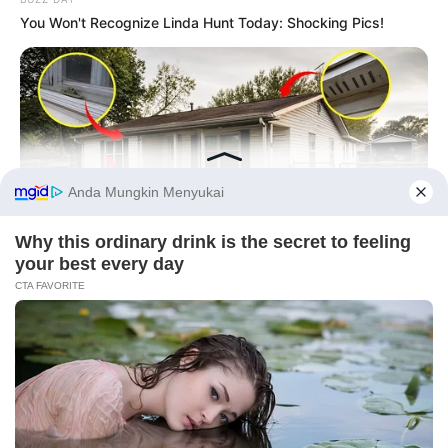
You Won't Recognize Linda Hunt Today: Shocking Pics!
Before You Go
NAVY SEAL'S BUG IN GUIDE
PRIVACY POLICY
DISCLAIMER
HUBUNGI KAMI
IKLAN
Navy SEAL: If Martial Law Is Declared, Do This Immediately
Copyright © 2026 dailysia.com.