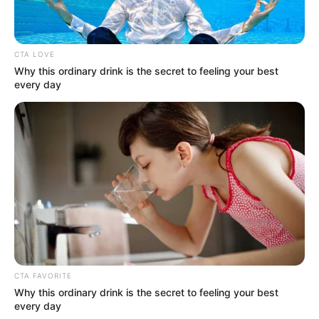
Kepalanya menunduk dan pasrah sambil berdoa dengan sabar
kepada Allah. Raja Hizkia juga meminta diberi umur lebih
panjang.
CTA LOVE
Why this ordinary drink is the secret to feeling your best
Baca juga:
Kisah Nabi Ayyub, Penuh Kesabaran Diuji
every day
dengan Penyakit Kulit
Raja Hizkia diberi kesembuhan dan terhindar dari
ancaman Raja Babylonia
CTA FAVORITE
Why this ordinary drink is the secret to feeling your best
every day