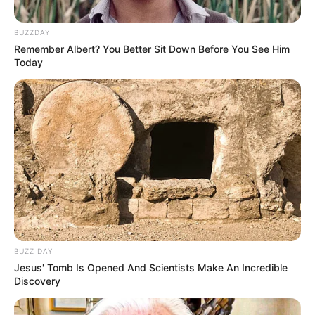
Rezim Diktator yang
Tanpa Mesin Mampu
Menghabisi Nyawa
Berlayar ke Australia
BUZZDAY
Rakyatnya
Remember Albert? You Better Sit Down Before You See Him
Today
BUZZ DAY
Jesus' Tomb Is Opened And Scientists Make An Incredible
Discovery