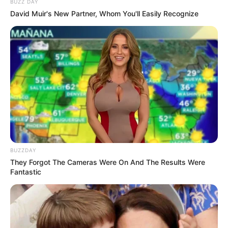
BUZZ DAY
David Muir's New Partner, Whom You'll Easily Recognize
Langka Banget! 10 Pose Lucu
Katak yang Bikin Ketawa
Gemes
BUZZDAY
They Forgot The Cameras Were On And The Results Were
Fantastic
Ambyar! 10 Kalimat Baper
Pakai Bahasa Jawa Ini Bikin
Galau Abis