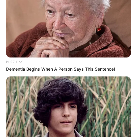
Calon Mahasiswa
yang Terbit di Indonesia
Sejarah Terbentuknya
Mengenal Barbarossa,
BUZZ DAY
Taliban, Kini Kembali
Pelaut Muslim yang
Dementia Begins When A Person Says This Sentence!
Menguasai Afghanistan
Dicitrakan Negatif oleh
Dunia Barat
Kekejaman Khmer Merah,
Kisah Kapal Padewakang,