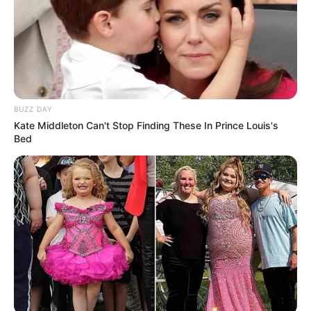
Fail! 10 Potret Makanan Gagal
Dimasak yang Bikin Kamu
BUZZ DAY
Nggak Selera
Kate Middleton Can't Stop Finding These In Prince Louis's
Bed
10 Pose Manekin Anti
Mainstream yang Konyol
Banget