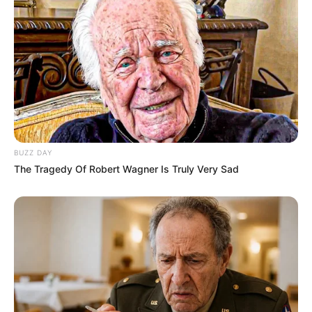
BUZZ DAY
The Tragedy Of Robert Wagner Is Truly Very Sad
Serem! 9 Chat Ojek Online &
Pelanggan Ini Bikin Auto
Merinding