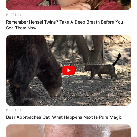
BUZZDAY
Remember Hensel Twins? Take A Deep Breath Before You
See Them Now
LIHAT ARTIKEL LAINNYA
BUZZDAY
Bear Approaches Cat: What Happens Next Is Pure Magic
10 Universitas Terbaik di
Sejarah Bataviasche
Surabaya, Jadi Incaran
Nouvelles, Koran Pertama