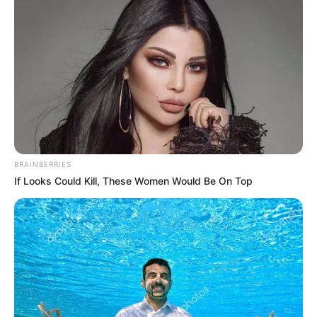
BRAINBERRIES
If Looks Could Kill, These Women Would Be On Top
Ia beri penjelasan pada Raja Hizkia bahwa belum ada petunjuk
tentang cara menghadapi perkara dengan Raja Babilonia. Dengan
tenang ia memanjatkan doa ke arah kiblat, dengan nama Allah
sambil air matanya bercucuran.