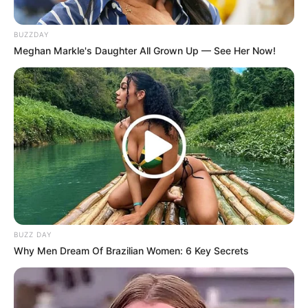
BUZZDAY
Meghan Markle's Daughter All Grown Up — See Her Now!
BUZZ DAY
Why Men Dream Of Brazilian Women: 6 Key Secrets