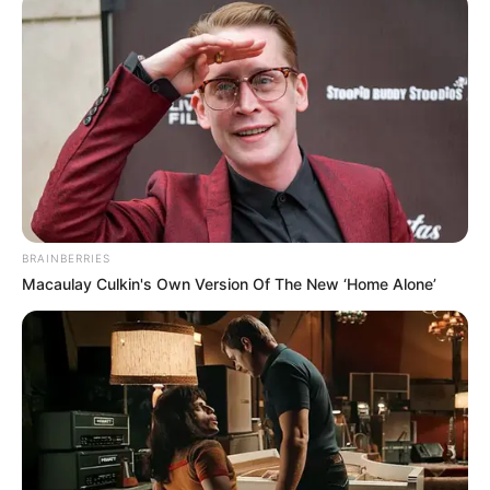
kerajaan. Tapi, ternyata tidak dihargai kaumnya.
Kaumnya malah terus menentang dan mengancam dengan banyak
cara, sampai membahayakan nyawa. Beginilah kisahnya.
Baca juga:
Kisah Nabi Sulaiman, Kaya Raya dan Bisa Bicara
dengan Hewan
Menjadi sosok yang dipercaya oleh Raja Hizqiya dan
berdakwah untuk Bani Israil
BRAINBERRIES
Macaulay Culkin's Own Version Of The New ‘Home Alone’