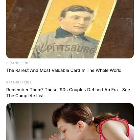
5
VOTE
fans love
Tanggal Lahir:
Tempat Lahir:
2 November
1980
Seoul
,
Korea Selatan
Umur:
Profesi:
45 Tahun
Aktris
,
Model
BRAINBERRIES
The Rarest And Most Valuable Card In The Whole World
BRAINBERRIES
Remember Them? These '90s Couples Defined An Era—See
The Complete List
Edit
Kim So Yeon menjadi salah satu aktris Korea Selatan yang
dikenal mampu memerankan karakter dingin tapi tetap elegan.
Karirnya di dunia hiburan dimulai saat ia memenangkan kontes
kecantikan di usia 14 tahun.