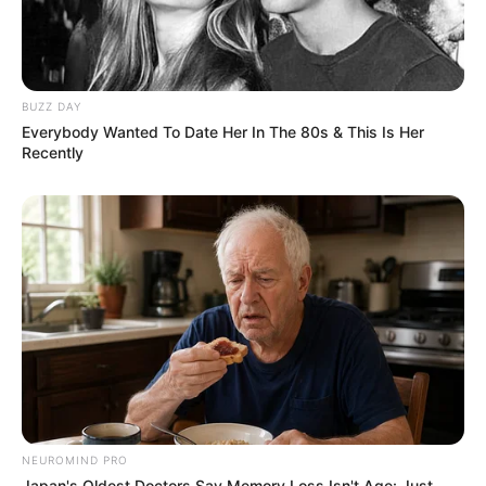
BUZZ DAY
Everybody Wanted To Date Her In The 80s & This Is Her
Recently
(foto: instagram/sysysy1102)
2. Kegembiraan yang luar biasa usai mendapatkan bingkisan
NEUROMIND PRO
Japan's Oldest Doctors Say Memory Loss Isn't Age: Just