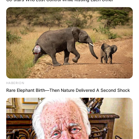
High-End Crush
(MBN | 2018), sebagai cameo
20th Century Boy and Girl
(MBC | 2017), sebagai Sutradara
Kim (cameo)
Borg Mom
(MBC | 2017), sebagai Na Heung Shin (cameo)
Happy Home
(MBC | 2016), sebagai Bong Hae Ryung
One More Happy Ending
(MBC | 2016), sebagai Sung Yoon
Beating Again
(JTBC | 2015), sebagai Kim Soon Jung
In Need of Romance 3
(tvN | 2014), sebagai Shin Joo Yeon
HABERION
Two Weeks
(MBC | 2013), sebagai Park Jae Kyung
Rare Elephant Birth—Then Nature Delivered A Second Shock
IRIS 2
(KBS2 | 2013), sebagai Kim Sun Hwa
The Great Seer
(SBS | 2012-2013), sebagai Hae In
Athena: Goddess of War
(KBS2 | 2010-2011), sebagai Kim
Sun Hwa
Dr. Champ
(SBS | 2010), sebagai Kim Yeon Woo