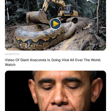
SBS Drama Awards 1998 – Popularity Award, Actress –
Soonpoong Clinic Winners I Love You, I Love You
KBS Drama Awards 1995 – Best Young Actress –
Daughters
of a Rich Family Drama Game Minwoo vs. Minwoo What
Summer of Two Girls
Miss Binggrae Pageant 1994
SBS Drama Awards 1994 – Best Young Actress –
Dinosaur
HABERION
Teacher
Video Of Giant Anaconda Is Going Viral All Over The World.
Watch
Nominasi
Korean Broadcasting Awards 2021 – Popularity Award –
The
Penthouse: War in Life 1,2
SBS Drama Awards 2021 – Top Excellence Award, Actress in
a Miniseries Genre/Fantasy Drama –
The Penthouse: War in
Life 2 and 3