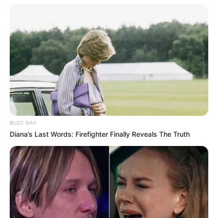
Berada di bawah naungan agensi J Wide-Company.
Meski memiliki tampilan yang cocok untuk peran antagonis,
namun ternyata ia baru 2 kali mendapatkan peran antagonis, di
serial drama
All About Eve
(2000) dan
The Penthouse: War in
Life
(2020).
Pernah mengalami cedera sampai harus dijahit saat melakukan
adegan berkelahi di serial
Iris
(2009-2013). Meski cedera, ia
tetap pergi ke pusat kebugaran untuk berolahraga.
Ia merasa senang bisa terlibat dalam serial yang naskahnya
BUZZ DAY
ditulis oleh Kim Soon Ok. Karena itu merupakan impiannya
Diana’s Last Words: Firefighter Finally Reveals The Truth
sejak lama.
Ia juga berterima kasih kepada sutradara Joo Dong Min yang
mampu membuat dirinya lebih baik memerankan karakter
Cheon Seo Jin.
Ia juga memuji penampilan aktor Yoon Jong Hoon yang
beperan sebagai suaminya di serial
The Penthouse.