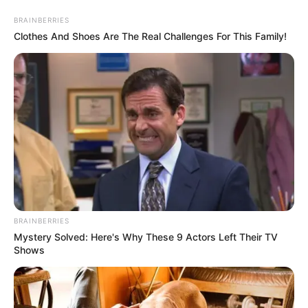
BRAINBERRIES
Clothes And Shoes Are The Real Challenges For This Family!
HOME
INSPIRASI
STYLE
FILM &
NGAKAK
QUOTES
HYPE
MORE
SERIES
BRAINBERRIES
Mystery Solved: Here's Why These 9 Actors Left Their TV
Shows