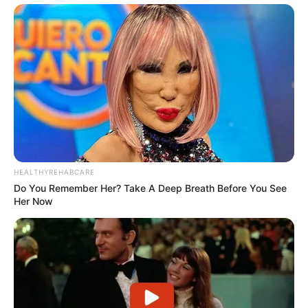
Akhirnya ia memutuskan istirahat dari dunia akting selama 3
tahun, bertemu dengan keluarganya dan kembali dengan
kepribadian yang baru.
Bagi teman-teman dan rekan kerjanya, ia dikenal sebagai orang
yang baik, bahkan kadang terlalu baik.
Suaminya berhenti menonton
The Penthouse
karena banyaknya
adegan ciuman yang ia lakukan dengan lawan mainnya.
Baca juga:
Biodata, Profil, dan Fakta Lee Seung Gi
HEALTHYREHABCARE
Film
Do You Remember Her? Take A Deep Breath Before You See
Her Now
It’s Alright
(TVING | 2022)
Love Forecast
(2015), sebagai mantan pacar Joon Soo
IRIS 2: The Movie
(2013), sebagai Kim Seon Hwa
Gabi
(2012), sebagai Danya
IRIS: The Movie
(2010), sebagai Kim Sun Hwa