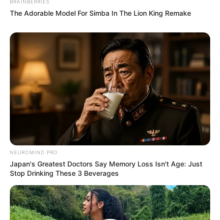
BRAINBERRIES
The Adorable Model For Simba In The Lion King Remake
(foto: instagram/sysysy1102)
Daftar isi
Biodata & Profil
Nama Lengkap: Kim So Yeon
Nama Panggung: Kim So Yeon
Nama Panggilan:
So Yeon
NEUROMIND PRO
Japan's Greatest Doctors Say Memory Loss Isn't Age: Just
Tempat, Tanggal Lahir: Seoul, Korea Selatan, 2 November
Stop Drinking These 3 Beverages
1980
Kewarganegaraan: Korea Selatan
Pendidikan: Universitas Dongkuk Jurusan Teater