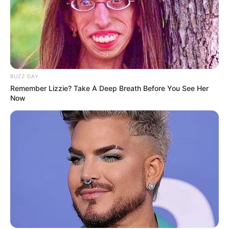
(foto: instagram/sysysy1102)
3. Dalam balutan gaun pengantin pada saat pernikahannya
dengan Lee Sang Woo, Juni 2017
BUZZ DAY
Remember Lizzie? Take A Deep Breath Before You See Her
Now