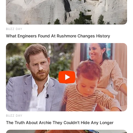
Merinding
BUZZ DAY
What Engineers Found At Rushmore Changes History
Bikin Ngakak, 10 Potret
Cosplay Murah Pakai Bahan
Seadanya
BUZZ DAY
The Truth About Archie They Couldn't Hide Any Longer
Anti Mainstream, 10 Cara
Membawa Barang Belanjaan