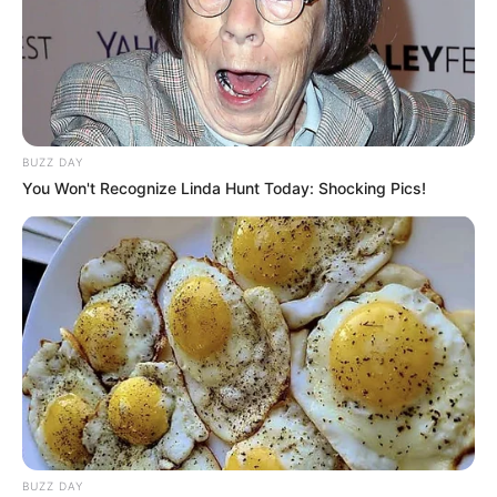
Siapa Kim Ok Vin
?
Dia adalah aktris dan penulis naskah kelahiran Suncheon, Korea
Selatan..
Siapa nama asli Kim Ok Vin
?
BUZZ DAY
Nama aslinya adalah Kim Ok Vin.
You Won't Recognize Linda Hunt Today: Shocking Pics!
Apa yang membuat Kim Ok Vin
menjadi terkenal?
Dia terkenal karena bermain di film berjudul
Thirst
(2009).
Kim Ok Vin asalnya dari mana?
Dia berasal dari Suncheon, Korea Selatan.
Berapa umur Kim Ok Vin
?
Dia lahir pada tahun 1987, dan berusia 36 tahun pada tahun 2023.
Kapan Kim Ok Vin
merayakan ulang tahunnya?
BUZZ DAY