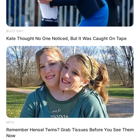
BUZZ DAY
Kate Thought No One Noticed, But It Was Caught On Tape
MFH
Remember Hensel Twins? Grab Tissues Before You See Them
Now