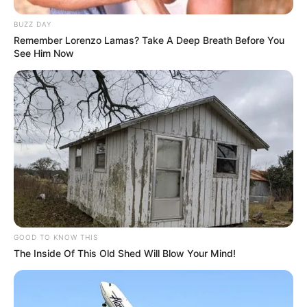
10 Pose Manekin Anti
Mainstream yang Konyol
BUZZ DAY
Banget
Remember Lorenzo Lamas? Take A Deep Breath Before You
See Him Now
8 Kata Lucu Seputar Malam
Minggu ala Jomblo yang Bikin
Ngenes
GOOD TO KNOW THIS
The Inside Of This Old Shed Will Blow Your Mind!