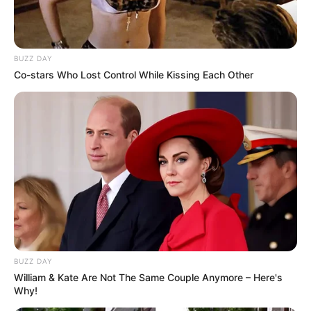
BUZZ DAY
Co-stars Who Lost Control While Kissing Each Other
BUZZ DAY
William & Kate Are Not The Same Couple Anymore – Here's
Why!