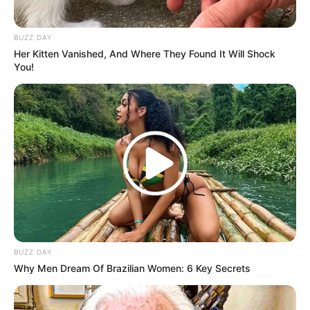
Kekayaan
BUZZ DAY
Diperkirakan total kekayaan Jang Dong Gun sebesar 10 juta dollar
Her Kitten Vanished, And Where They Found It Will Shock
atau 153 miliar rupiah, kekayaannya berasal dari kariernya sebagai
You!
aktris, penulis naskah.
BUZZ DAY
Why Men Dream Of Brazilian Women: 6 Key Secrets