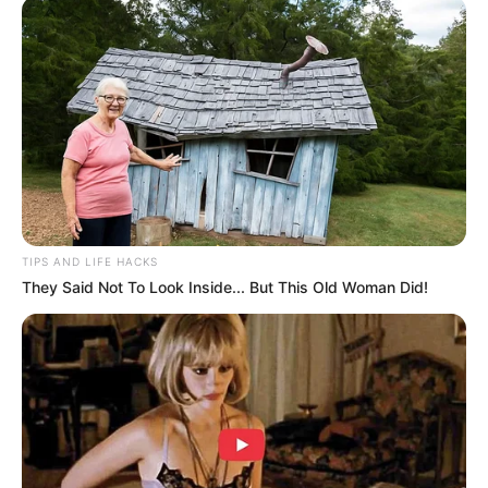
Kewarganegaraannya adalah Korea Selatan.
Berawal dari ajang kompetisi, membawanya menuju karier yang
lebih cemerlang. Tak hanya banyak film yang dibintangi tapi juga
mendapatkan penghargaan serta masuk nominasi.
TAGS
AKTRIS
KIM OK VIN
PENULIS NASKAH
SELEBRITI KOREA
TIPS AND LIFE HACKS
They Said Not To Look Inside... But This Old Woman Did!