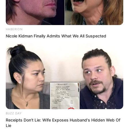
LIHAT ARTIKEL LAINNYA
HABERION
Nicole Kidman Finally Admits What We All Suspected
Nyimas Ratu Rafa
Shenina Cinnamon
BUZZ DAY
Receipts Don't Lie: Wife Exposes Husband's Hidden Web Of
Megan Domani
Beby Tsabina
Lie