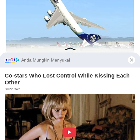
10 Desain Kanopi Tempat
Tidur, Serasa Beristirahat di
Kamar Raja
HABERION
A Plane Took Off Wrong – See What Happened
Before You Go
Tampil Lebih Modern, 7 Potret
Hasil Renovasi Rumah Berusia
90 Tahun