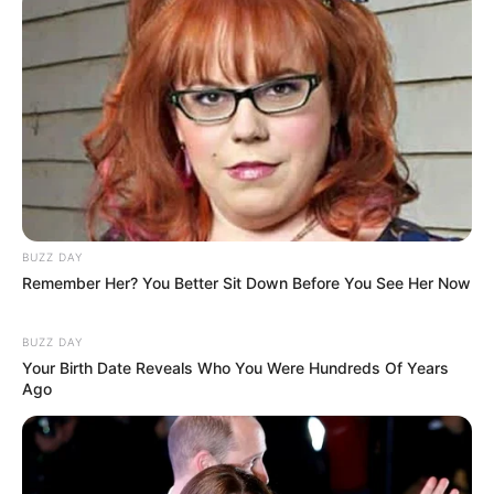
Versi Warga Thailand
Langka Banget! 10 Pose Lucu
Katak yang Bikin Ketawa
BUZZ DAY
Gemes
Remember Her? You Better Sit Down Before You See Her Now
BUZZ DAY
Your Birth Date Reveals Who You Were Hundreds Of Years
Ago
Ambyar! 10 Kalimat Baper