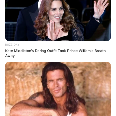
Pakai Bahasa Jawa Ini Bikin
Galau Abis
BUZZ DAY
Kate Middleton's Daring Outfit Took Prince William's Breath
Away
Fail! 10 Potret Makanan Gagal
Dimasak yang Bikin Kamu
Nggak Selera