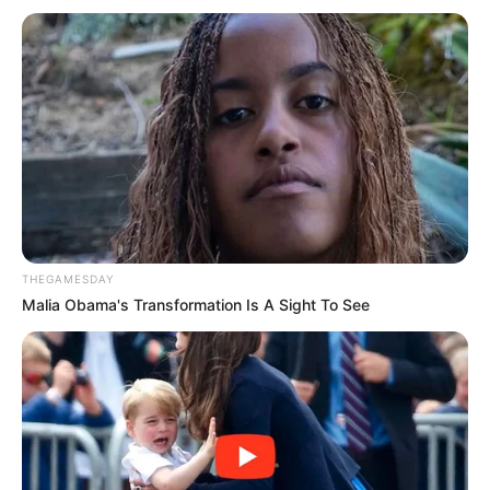
Salshabilla Adriani
Cut Syifa
TULIS KOMENTAR
THEGAMESDAY
Alamat email Anda tidak akan dipublikasikan.
Ruas yang wajib ditandai
*
Malia Obama's Transformation Is A Sight To See