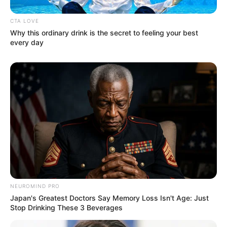
Profesi: Aktris, Penyanyi
CTA LOVE
Why this ordinary drink is the secret to feeling your best
Hobi: –
every day
Facebook: –
Twitter:
@persona__84
Instagram:
@hyojin__0705
TikTok: –
YouTube: –
Fakta Menarik
Ia memulai karir sebagai model dan sering tampil di majalah.
Ternyata debutnya yang mulai terkenal ada pada film komedi
NEUROMIND PRO
seks.
Japan's Greatest Doctors Say Memory Loss Isn't Age: Just
Stop Drinking These 3 Beverages
Ia juga dikenal karena tampil di beberapa film dengan adegan