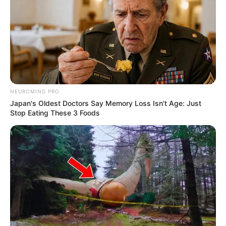
Megan Domani
Beby Tsabina
NEUROMIND PRO
Japan's Oldest Doctors Say Memory Loss Isn't Age: Just
Stop Eating These 3 Foods
Salshabilla Adriani
Cut Syifa
TULIS KOMENTAR