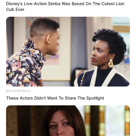
Seohyun dan Go Kyung Pyo.
Disney’s Live-Action Simba Was Based On The Cutest Lion
Cub Ever
Tidak hanya itu, karirnya semakin banyak diakui dan dipilih
secara khusus membintangi drama berjudul
The Good Detective 2
(2022).
BRAINBERRIES
These Actors Didn't Want To Share The Spotlight