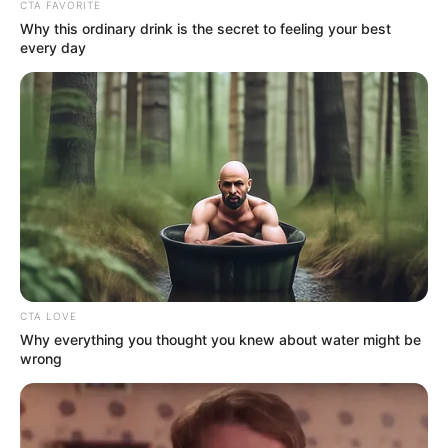
CTA FAVORITE
Why this ordinary drink is the secret to feeling your best
every day
(foto: instagram/hyojin__0705)
Daftar isi
CTA LOVE
Why everything you thought you knew about water might be
wrong
Biodata & Profil
Nama Lengkap: Kim Hyo Jin