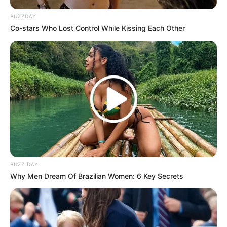
BUZZDAY
Co-stars Who Lost Control While Kissing Each Other
BUZZ DAY
Why Men Dream Of Brazilian Women: 6 Key Secrets