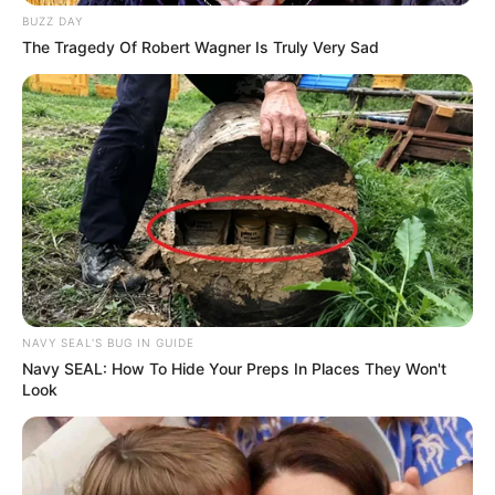
Minggu ala Jomblo yang Bikin
BUZZ DAY
Ngenes
The Tragedy Of Robert Wagner Is Truly Very Sad
10 Desain Kanopi Tempat
Tidur, Serasa Beristirahat di
Kamar Raja
NAVY SEAL'S BUG IN GUIDE
Navy SEAL: How To Hide Your Preps In Places They Won't
Look