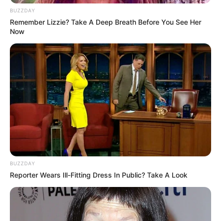
BUZZDAY
Remember Lizzie? Take A Deep Breath Before You See Her
Now
Ambyar! 10 Kalimat Baper
Pakai Bahasa Jawa Ini Bikin
Galau Abis
BUZZDAY
Reporter Wears Ill-Fitting Dress In Public? Take A Look
Fail! 10 Potret Makanan Gagal
Dimasak yang Bikin Kamu