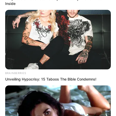
0
Inside
VOTE
fans love
Tanggal Lahir:
Tempat Lahir:
10 Februari
1984
Seoul
,
Korea Selatan
Umur:
Profesi:
42 Tahun
Aktris
,
Penyanyi
BRAINBERRIES
Unveiling Hypocrisy: 15 Taboos The Bible Condemns!
Edit
Kim Hyo Jin memulai karirnya sebagai model di majalah remaja
dan membuat debut aktingnya pada tahun 1999.
Ia kemudian membintangi drama berjudul
Everyone Has Secrets
pada tahun 2004. Setelah itu, karirnya berlangsung pesat di