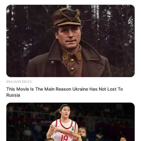
HOME
INSPIRASI
STYLE
FILM &
NGAKAK
QUOTES
HYPE
MORE
SERIES
BRAINBERRIES
This Movie Is The Main Reason Ukraine Has Not Lost To
Russia