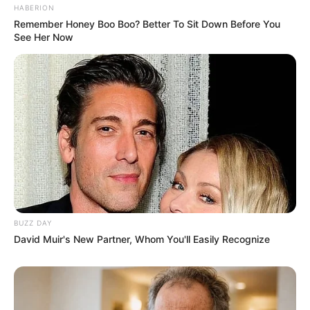
HABERION
Remember Honey Boo Boo? Better To Sit Down Before You
See Her Now
LIHAT ARTIKEL LAINNYA
BUZZ DAY
David Muir's New Partner, Whom You'll Easily Recognize
Nyimas Ratu Rafa
Shenina Cinnamon