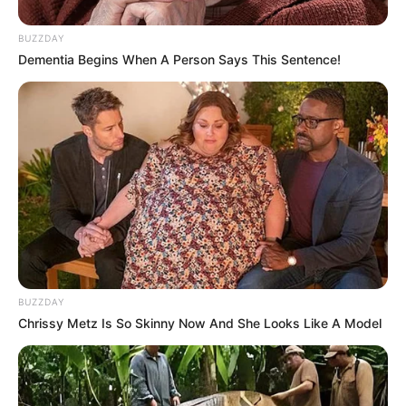
BUZZDAY
Dementia Begins When A Person Says This Sentence!
Serem! 9 Chat Ojek Online &
Pelanggan Ini Bikin Auto
Merinding
BUZZDAY
Chrissy Metz Is So Skinny Now And She Looks Like A Model
Bikin Ngakak, 10 Potret
Cosplay Murah Pakai Bahan
Seadanya