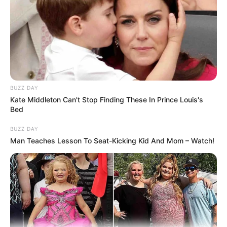
Tampil Lebih Modern, 7 Potret
Hasil Renovasi Rumah Berusia
90 Tahun
BUZZ DAY
Kate Middleton Can't Stop Finding These In Prince Louis's
Bed
BUZZ DAY
Man Teaches Lesson To Seat-Kicking Kid And Mom – Watch!