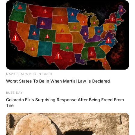
Hyena on the Keyboard
(2018), sebagai bintang tamu
Vocal War: God’s Voice
(2016), sebagai bintang tamu
Same Bed, Different Dreams
(2015), sebagai bintang tamu
The Return of Superman
(2013), sebagai bintang tamu
Theater
Fool for Love
(2010)
A Midsummer Night’s Dream
(2009)
NAVY SEAL'S BUG IN GUIDE
Worst States To Be In When Martial Law Is Declared
Single
BUZZ DAY
눈을 뜨면 –
OST
A Dream Comes True OST
(2009)
Colorado Elk's Surprising Response After Being Freed From
Tire
I Love You For Sentimental Reasons
– OST
Everybody Has
Secrets
(2004)
Bei Mir Bist Du Schoen
– OST
Everybody Has Secrets
(2004)