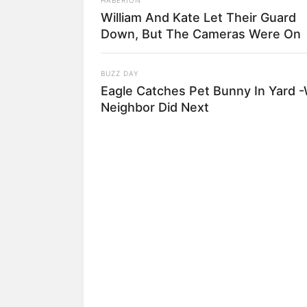
Ia juga pernah mengambil peran sebaga
William And Kate Let Their Guard
Store
. Ia memerankan karakter antagon
Down, But The Cameras Were On
BUZZ DAY
Eagle Catches Pet Bunny In Yard 
Neighbor Did Next
Perannya dalam
Empress Ki
(2013) seba