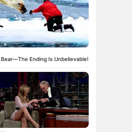
kin Ngakak, 10 Potret
splay Murah Pakai Bahan
adanya
 Bear—The Ending Is Unbelievable!
ti Mainstream, 10 Cara
mbawa Barang Belanjaan
rsi Warga Thailand
DAY