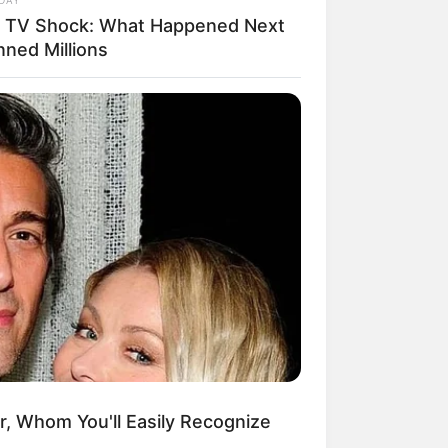
e TV Shock: What Happened Next
nned Millions
ngka Banget! 10 Pose Lucu
tak yang Bikin Ketawa
mes
byar! 10 Kalimat Baper
kai Bahasa Jawa Ini Bikin
lau Abis
r, Whom You'll Easily Recognize