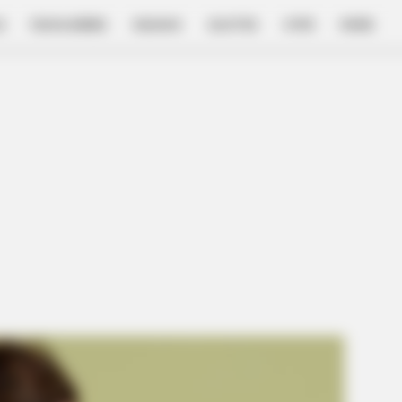
E
FILM & SERIES
NGAKAK
QUOTES
HYPE
MORE