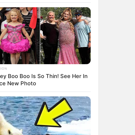
RION
ey Boo Boo Is So Thin! See Her In
rem! 9 Chat Ojek Online &
rce New Photo
langgan Ini Bikin Auto
rinding