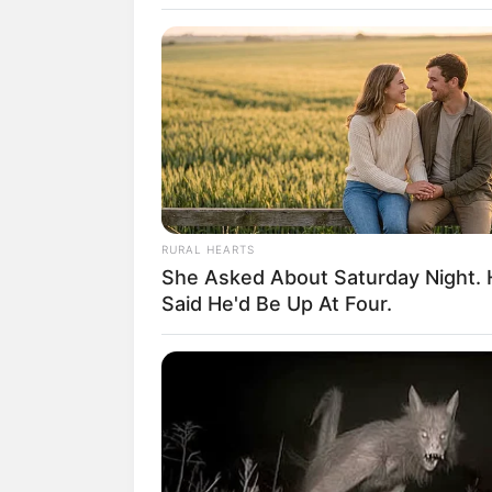
Ji 
RURAL HEARTS
She Asked About Saturday Night.
Said He'd Be Up At Four.
fan
Tanggal Lahir:
Tempat Lahir:
5 Juli
1987
Anyang
,
Gyeonggi
,
Selatan