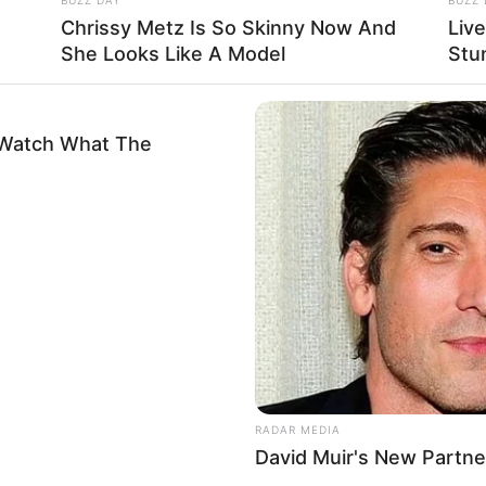
i seorang pembisnis dalam drama
Bachelor’s Vegetable
Chrissy Metz Is So Skinny Now And
Liv
is dalam drama
Five Fingers
(2012).
She Looks Like A Model
Stu
La
Baca selengkapnya
arrow_forward_ios
Ka
Ge
-Watch What The
Am
Pa
Ga
RADAR MEDIA
David Muir's New Partne
gai raja muda Dinasti Yuan menarik perhatian para