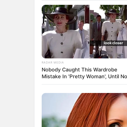
kritikus dan penikmat drama Korea. Se
35,12%.
Ia juga membintangi drama bengenre ac
bayaran yang misterius dan mahir bela di
Drama tersebut mendapatkan apresiasi t
populer di Asia. Ia kemudian berperan 
Girl 2
dan
Mr. Right
.
Baca juga:
Biodata, Profil, dan Fak
RADAR MEDIA
Nobody Caught This Wardrobe
Mistake In 'Pretty Woman', Until N