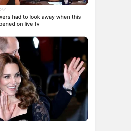
DAY
wers had to look away when this
pened on live tv
mpil Lebih Modern, 7 Potret
sil Renovasi Rumah Berusia
 Tahun