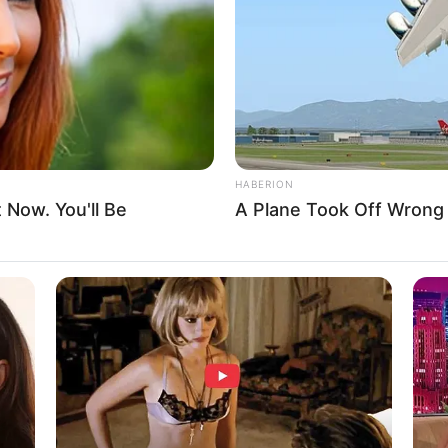
8 
Mi
Ng
HABERION
t Now. You'll Be
A Plane Took Off Wrong
10
Ti
Ka