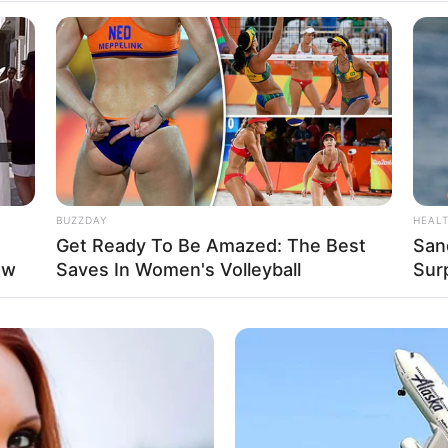
lama penayangannya, drama tersebut mendapatkan rating
Mute
tion
Healer
(2014-2015). Ia berperan sebagai pesuruh
Fa
ri.
Di
Ng
inggi dari penonton internasional. Namanya pun mulai
dalam drama berbahasa Mandarin, seperti
The Whirlwind
ta Kwon Nara
BUZZDAY
HEAL
Get Ready To Be Amazed: The Best
San
ow
Saves In Women's Volleyball
Sur
10
Ma
Ba