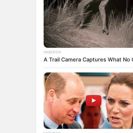
SHARE
TWEET
SHARE
iJi Chang Wook mulai dikenal oleh par
dalam drama
Smile Again
(2010-2011).
HABERION
Sejak saat itu tawaran drama untuknya b
A Trail Camera Captures What No
musikal. Sementara dalam layar film, i
Ia juga mendapatkan peran kecil pada ta
pernah menjalani peran pendukung dal
Ia mulai memperluas kemampuan akting
drama. Ia memerankan karakter tituler 
Drama tersebut menjadi drama nomor sa
sebagai aktor pendatang baru dalam S
HABERION