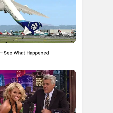
Kata Lucu Seputar Malam
nggu ala Jomblo yang Bikin
enes
 – See What Happened
 Desain Kanopi Tempat
dur, Serasa Beristirahat di
mar Raja