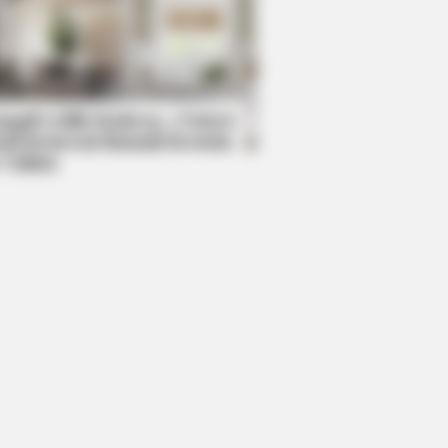
DAY
ember Albert? You Better Sit
n Before You See Him Today
mpil Lebih Modern, 7 Potret
sil Renovasi Rumah Berusia
 Tahun