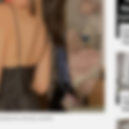
8 
Mi
Ng
BUZZ DAY
ry Loss Isn't Age: Just
Co-stars Who Lost Contr
10
e
Ti
Ka
agram/jessica_lucyana_taroreh)