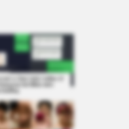
rem! 9 Chat Ojek Online &
langgan Ini Bikin Auto
rinding