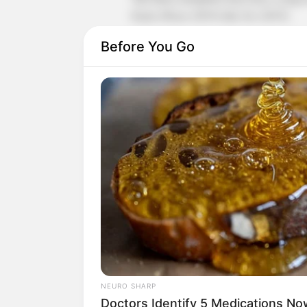
Kafan Hitam
(2019) dan
Sin
(2019).
Selain berprofesi sebagai aktris, ia juga
Before You Go
Akun YouTubenya berisikan konten
dai
NEURO SHARP
Doctors Identify 5 Medications 