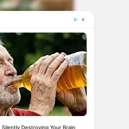
ngka Banget! 10 Pose Lucu
tak yang Bikin Ketawa
mes
byar! 10 Kalimat Baper
kai Bahasa Jawa Ini Bikin
lau Abis
 Silently Destroying Your Brain