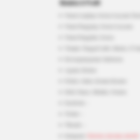
Biodata & Profil
Nama Lengkap: Jessica Lucyana Taro
Nama Panggung: Jessica Lucyana
Nama Panggilan: Jessica
Tempat, Tanggal Lahir: Jakarta, 25 J
Kewarganegaraan: Indonesia
Agama: Kristen
Profesi: Aktris, Konten Kreator
Hobi: Dance, Melukis, Nonton
Facebook: –
Twitter: –
Threads: –
Instagram:
@jessica_lucyana_taroreh