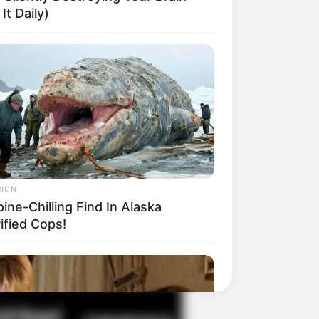
It Daily)
il! 10 Potret Makanan Gagal
masak yang Bikin Kamu
gak Selera
RION
ine-Chilling Find In Alaska
ified Cops!
 Pose Manekin Anti
instream yang Konyol
nget