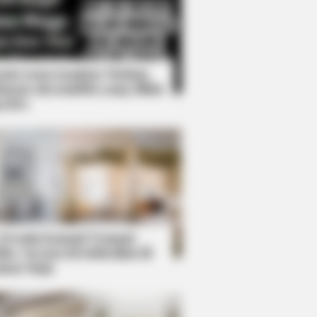
Kata Lucu Seputar Malam
nggu ala Jomblo yang Bikin
enes
ol While Kissing Each Other
 Desain Kanopi Tempat
dur, Serasa Beristirahat di
mar Raja