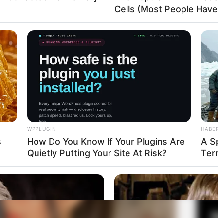
Cells (Most People Have 
a Chantal Dewi
Fa
Mute
Di
Ng
WPPLUGIN
HABE
s
How Do You Know If Your Plugins Are
A Sp
Quietly Putting Your Site At Risk?
Terr
10
Ma
Ba