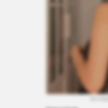
NEUROMIND PRO
Japan's Greatest Doctors Say Memo
Stop Drinking These 3 Beverages
HABERION
Colorado Elk's Surprising Respons
After Being Freed From Tire
(foto: inst