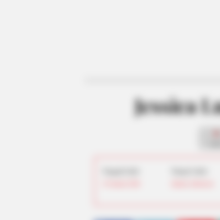
Jessica 
fan
Tanggal Lahir:
Tempat Lahir:
25 Januari
2006
Jakarta
,
Indonesia