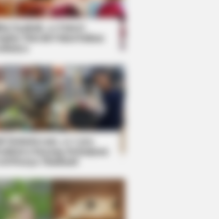
kin Ngakak, 10 Potret
splay Murah Pakai Bahan
adanya
ti Mainstream, 10 Cara
mbawa Barang Belanjaan
rsi Warga Thailand