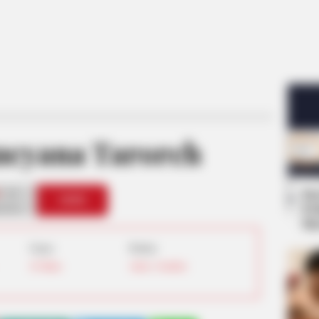
Lucyana Taroreh
11
Se
VOTE
Pe
s love
Me
Umur:
Profesi:
20 Tahun
Aktris
,
Youtuber