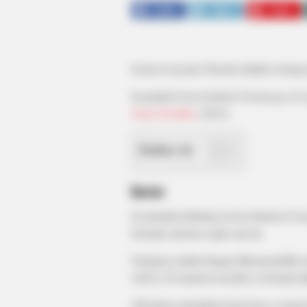
SHARE
TWEET
SHARE
Jessica Lucyana Taroreh adalah seorang a
Ia populer lewat sinetron
Tendangan G
Ujian Terakhir
(2023).
Daftar isi
Karier
Ia memulai debutnya lewat Sinetron
Ten
bermain sinetron sejak saat itu.
Namanya makin hangat dikenal publik s
(2022). Di sinetron tersebut, ia beradu 
Tak hanya menghiasi layar kaca, ia juga 