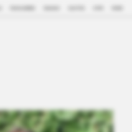
E
FILM & SERIES
NGAKAK
QUOTES
HYPE
MORE