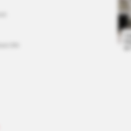
reh
RADAR MEDIA
BUZZ 
The Truth About Archie They Couldn't
Rem
Hide Any Longer
Dow
Ta
Ha
anuari 2006
90