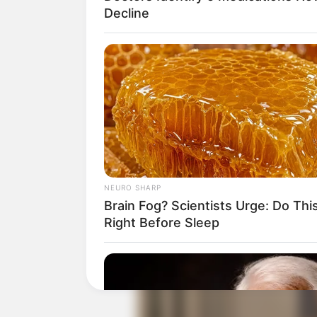
Decline
Baca juga:
Biodata, Profil, dan Fakt
NEURO SHARP
Brain Fog? Scientists Urge: Do Thi
Right Before Sleep