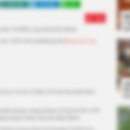
WHATSAPP
TELEGRAM
LINE
Bi
Edit
Co
Se
ktris, YouTuber yang berasal dari Jakarta.
aruda
(2018) serta membintangi film
Bangku Kosong:
An
Me
dangan Garuda
di tahun 2018 dan tak pernah absen
Ve
etelah perannya sebagai Monica di Sinetron
IPA & IPS
akting dengan Arbani Yasiz dan Sitha Marino.
berkarya di layar lebar lewat perannya di Film
Kain