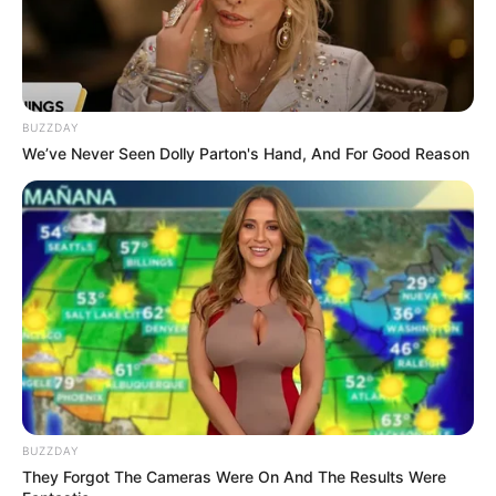
Ambyar! 10 Kalimat Baper
Pakai Bahasa Jawa Ini Bikin
Galau Abis
BUZZDAY
We’ve Never Seen Dolly Parton's Hand, And For Good Reason
Fail! 10 Potret Makanan Gagal
Dimasak yang Bikin Kamu
Nggak Selera
BUZZDAY
They Forgot The Cameras Were On And The Results Were