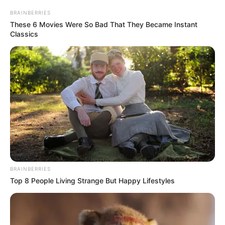
BRAINBERRIES
These 6 Movies Were So Bad That They Became Instant
Classics
Preman Pensiun 9
Romansa Kampung
Dangdut
BRAINBERRIES
Cinta Di Ujung Sajadah
Samuel
Top 8 People Living Strange But Happy Lifestyles
ULASAN