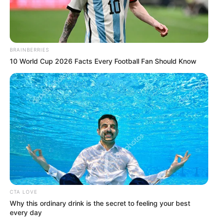
BRAINBERRIES
10 World Cup 2026 Facts Every Football Fan Should Know
SINOPSIS IPA & IPS
CTA LOVE
Sinetron ini menceritakan tentang kisah para remaja SMA yang
Why this ordinary drink is the secret to feeling your best
mengalami konflik satu sama lain hanya karena perbedaan jurusan
every day