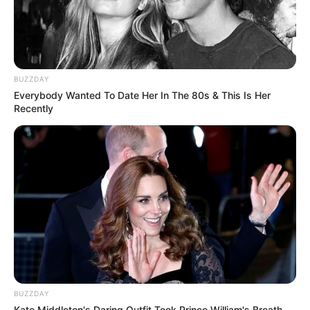
10 Desain Kanopi Tempat
Tidur, Serasa Beristirahat di
Kamar Raja
BUZZDAY
Everybody Wanted To Date Her In The 80s & This Is Her
Recently
Tampil Lebih Modern, 7 Potret
Hasil Renovasi Rumah Berusia
90 Tahun
BUZZDAY
Kate Middleton's Daring Outfit Took Prince William's Breath