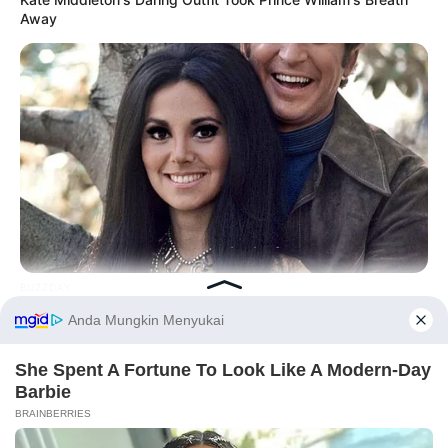
Away
BUZZDAY
Marlo Thomas Is 86 Now - Here's What She Looks Like
Today
Before You Go
PRIVACY POLICY
DISCLAIMER
HUBUNGI KAMI
IKLAN