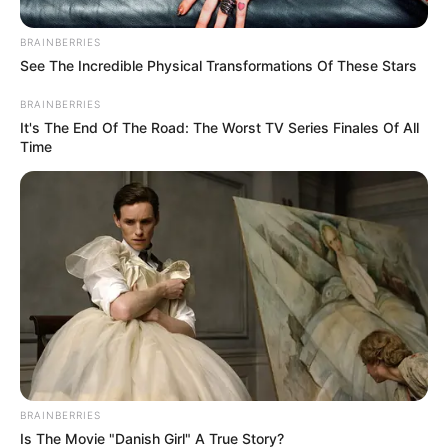
Produser: Muhammad Ramdani, Reno Marciano
Penulis Naskah: Novie Pritania, Aviv Elham
BRAINBERRIES
See The Incredible Physical Transformations Of These Stars
Rumah Produksi: MNC Pictures
BRAINBERRIES
Channel TV: GTV
It's The End Of The Road: The Worst TV Series Finales Of All
Jumlah Episode:
Time
Masa Tayang: Mulai 11 Oktober 2021
Jadwal Tayang: Senin-Kamis, jam 18:30 WIB; Jumat, jam
20:30 WIB
BRAINBERRIES
Is The Movie "Danish Girl" A True Story?