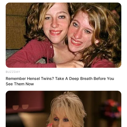
Anti Mainstream, 10 Cara
Membawa Barang Belanjaan
Versi Warga Thailand
Langka Banget! 10 Pose Lucu
BUZZDAY
Katak yang Bikin Ketawa
Remember Hensel Twins? Take A Deep Breath Before You
Gemes
See Them Now