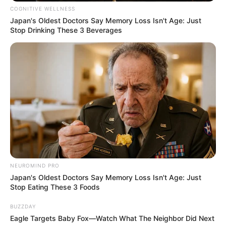
Pelanggan Ini Bikin Auto
COGNITIVE WELLNESS
Merinding
Japan's Oldest Doctors Say Memory Loss Isn't Age: Just
Stop Drinking These 3 Beverages
Bikin Ngakak, 10 Potret
Cosplay Murah Pakai Bahan
Seadanya
NEUROMIND PRO
Japan's Oldest Doctors Say Memory Loss Isn't Age: Just
Stop Eating These 3 Foods
BUZZDAY
Eagle Targets Baby Fox—Watch What The Neighbor Did Next