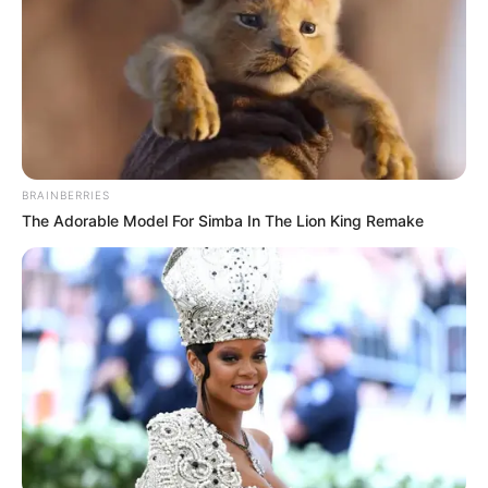
Alamat email Anda tidak akan dipublikasikan.
Ruas yang wajib ditandai
*
BRAINBERRIES
The Adorable Model For Simba In The Lion King Remake
Rating
Cerita
Pemain
Akting