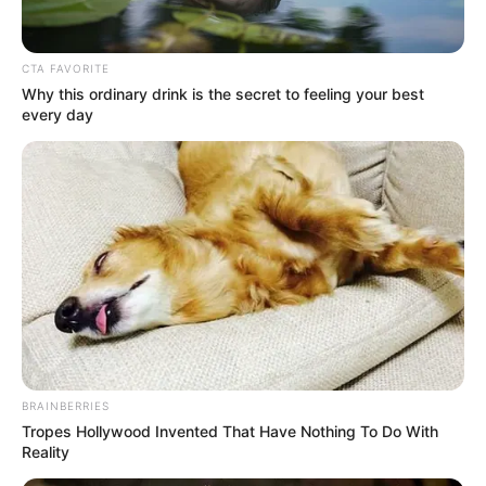
kekerabatannya. Padahal, sebenarnya mereka memiliki hubungan
persaudaraan yang dekat.
Baca juga:
10 Potret Tasya Farasya yang Tetap Cantik Saat
CTA FAVORITE
Why this ordinary drink is the secret to feeling your best
Masa Kehamilan
every day
1. Tarra Budiman dan Raffi Ahmad
Baca selengkapnya
arrow_forward_ios
BRAINBERRIES
Tropes Hollywood Invented That Have Nothing To Do With
Reality