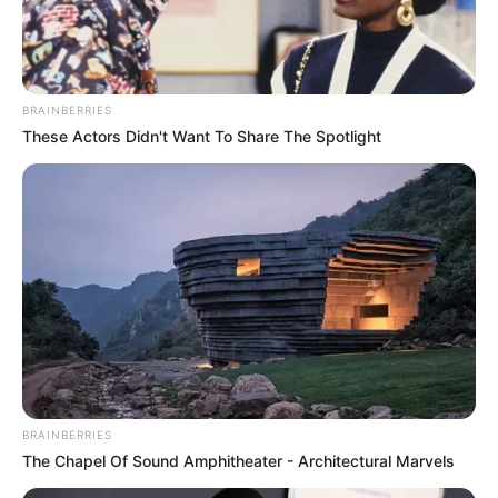
BRAINBERRIES
These Actors Didn't Want To Share The Spotlight
(foto: instagram @asmirandah8 & @danniesibrani)
Tak banyak yang tahu jika Donnie merupakan sudara ipar
Asmirandah. Donnie resmi menyandang satatus saudara ipar
BRAINBERRIES
Asmirandah setelah menikah dengan adik kandung Jonas
The Chapel Of Sound Amphitheater - Architectural Marvels
Rivanno, Sinya Priscilla pada tahun 2014 silam.