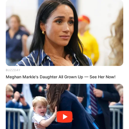
Tampak Beda, 10 Artis
Cantiknya Kebangetan, 10
yang Harus
Artis Ini Punya Kumis Tipis
Menyembunyikan
Kharismanya Karena
Peran
BUZZDAY
Meghan Markle's Daughter All Grown Up — See Her Now!