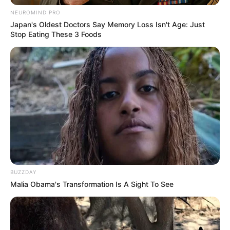
Pakai Bahasa Jawa Ini Bikin
NEUROMIND PRO
Galau Abis
Japan's Oldest Doctors Say Memory Loss Isn't Age: Just
Stop Eating These 3 Foods
Fail! 10 Potret Makanan Gagal
Dimasak yang Bikin Kamu
Nggak Selera
BUZZDAY
Malia Obama's Transformation Is A Sight To See