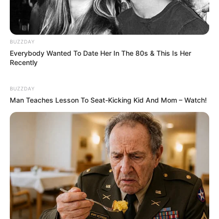
Membawa Barang Belanjaan
Versi Warga Thailand
BUZZDAY
Everybody Wanted To Date Her In The 80s & This Is Her
Recently
BUZZDAY
Man Teaches Lesson To Seat-Kicking Kid And Mom – Watch!
Langka Banget! 10 Pose Lucu
Katak yang Bikin Ketawa
Gemes
Ambyar! 10 Kalimat Baper