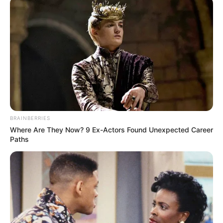
Mute
BRAINBERRIES
(foto: instagram @tarrabudiman & @rafinagita1717)
Where Are They Now? 9 Ex-Actors Found Unexpected Career
Paths
Persahabatan Raffi dan Tarra Budiman memang bukan rahasia
lagi. Namun, tahukah kamu jika mereka bersaudara. Tarra resmi
menjadi saudara Raffi setelah menikahi sepupu Raffi, Gya
Sadiqah.
2. Asmirandah dan Donnie eks Ada Band