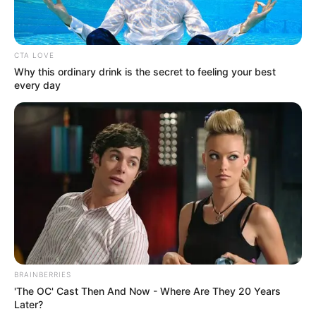
CTA LOVE
Why this ordinary drink is the secret to feeling your best
every day
(foto: instagram @brisajodie96 & @reisabrotoasmoro)
Reisa Broto Asmoro merupakan seorang dokter sekaligus Puteri
Indonesia 2010. Reisa rupanya juga memiliki kekerabatan dengan
artis cantik, Brisia Jodie. Hubungan keduanya adalah tante dan
BRAINBERRIES
keponakan karena Brisia merupakan anak dari sepupu suami
'The OC' Cast Then And Now - Where Are They 20 Years
Reisa.
Later?