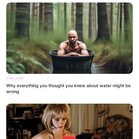
Baca juga:
10 Potret Tampan Jung Hae In, Pemeran CEO AI
dalam A Piece of Your Mind
4. Iko Uwais dan Prilly Latuconsina
CTA LOVE
Why everything you thought you knew about water might be
wrong
(foto: instagram @prillylatuconsina96 & @ikouwais)