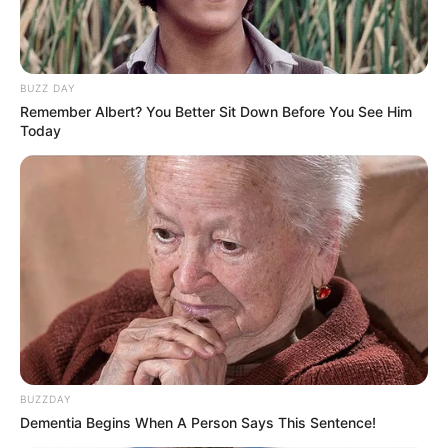
Neringa Kriziute
10 Potret Wanita Cantik
dari Masa Ke Masa, Ada
Tahun 1950 Hingga
BUZZ DAY
Remember Albert? You Better Sit Down Before You See Him
Sekarang
Today
Tak Lagi Terlihat di TV, 6
Mengagumkan, 10
Artis ini Sudah Jadi
Perubahan Artis Sebelum
Pegawai Kantoran
dan Saat Berakting
BUZZDAY
Dementia Begins When A Person Says This Sentence!