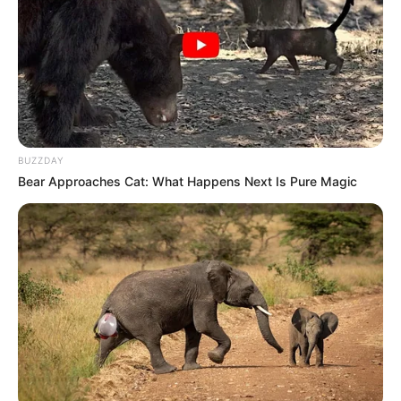
10 Pose Manekin Anti
Mainstream yang Konyol
Banget
BUZZDAY
Bear Approaches Cat: What Happens Next Is Pure Magic
8 Kata Lucu Seputar Malam
Minggu ala Jomblo yang Bikin
Ngenes