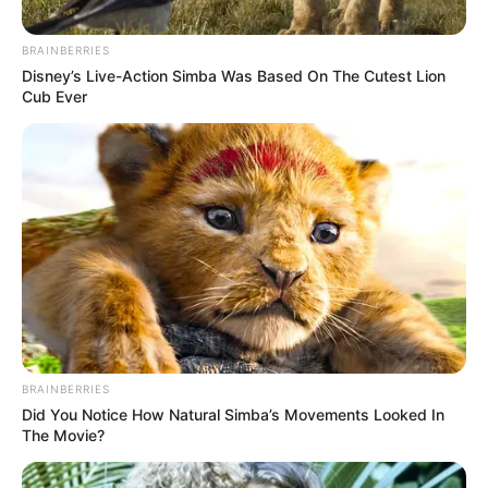
BRAINBERRIES
Disney’s Live-Action Simba Was Based On The Cutest Lion
Cub Ever
BRAINBERRIES
Did You Notice How Natural Simba’s Movements Looked In
SELEBRITI
The Movie?
Jarang Diekspos, 5 Artis Cantik