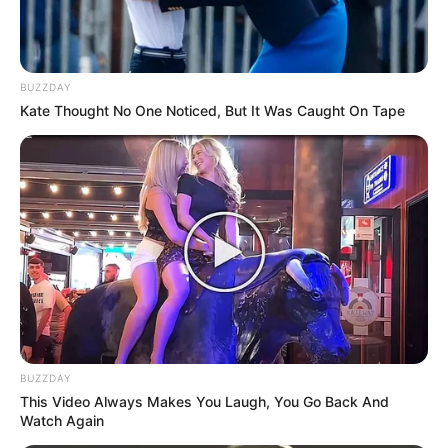
BUZZDAY
Kate Thought No One Noticed, But It Was Caught On Tape
BUZZDAY
This Video Always Makes You Laugh, You Go Back And
Serem! 9 Chat Ojek Online &
Watch Again
Pelanggan Ini Bikin Auto