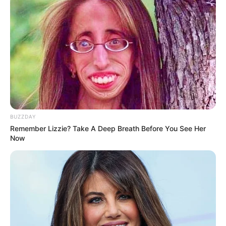
Bikin Ngakak, 10 Potret
Cosplay Murah Pakai Bahan
Seadanya
BUZZDAY
Remember Lizzie? Take A Deep Breath Before You See Her
Now
Anti Mainstream, 10 Cara
Membawa Barang Belanjaan