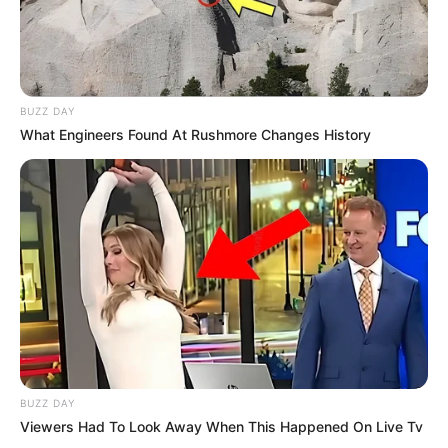
Mainstream yang Konyol
Banget
BUZZ DAY
What Engineers Found At Rushmore Changes History
8 Kata Lucu Seputar Malam
Minggu ala Jomblo yang Bikin
Ngenes
BUZZ DAY
Viewers Had To Look Away When This Happened On Live Tv