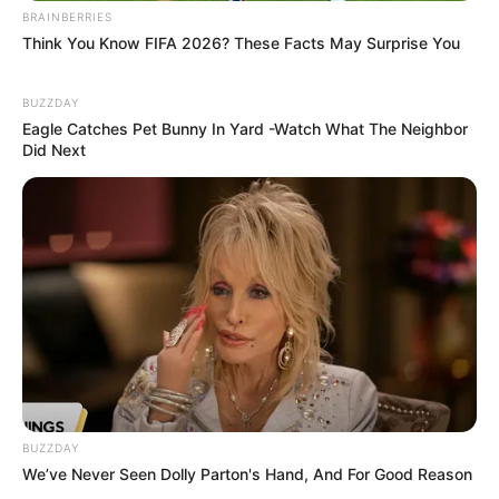
BRAINBERRIES
Think You Know FIFA 2026? These Facts May Surprise You
BUZZDAY
Eagle Catches Pet Bunny In Yard -Watch What The Neighbor
Did Next
(foto: fitneass)
6. Kalau yang ini juga dilakukan dengan cara
bergandengan, namanya pistol squat. Pastikan bisa
menahan beban satu dengan yang lain ya
BUZZDAY
We’ve Never Seen Dolly Parton's Hand, And For Good Reason