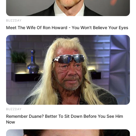
(foto: sunwarrior)
Baca juga:
10 Manfaat Jahe, Gak Cuman Menghangatkan
BUZZDAY
Meet The Wife Of Ron Howard - You Won't Believe Your Eyes
Badan Aja
Berolahraga bareng pasangan pasti bikin hati senang. Tak hanya
badan yang bugar, tapi juga jiwa yang senang karena bisa nempel
terus dengan pasangan kayak perangko.
TAGS
OLAHRAGA
PASANGAN
BUZZDAY
Remember Duane? Better To Sit Down Before You See Him
Now