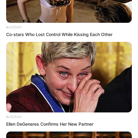
dengan menghadap ke kanan dan ke kiri secara
bergantian
BUZZDAY
Co-stars Who Lost Control While Kissing Each Other
BUZZDAY
Ellen DeGeneres Confirms Her New Partner