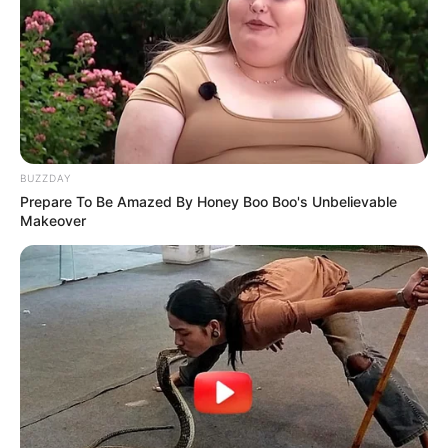
9 Manfaat Pemanasan
Sebelum Olahraga
BUZZDAY
Prepare To Be Amazed By Honey Boo Boo's Unbelievable
Makeover
Voli: Sejarah, Luas
Kabaddi: Sejarah, Ukuran
Lapangan, Aturan Main,
Lapangan, Aturan
dan Istilah Penting
Permainan, dan Istilah
Penting