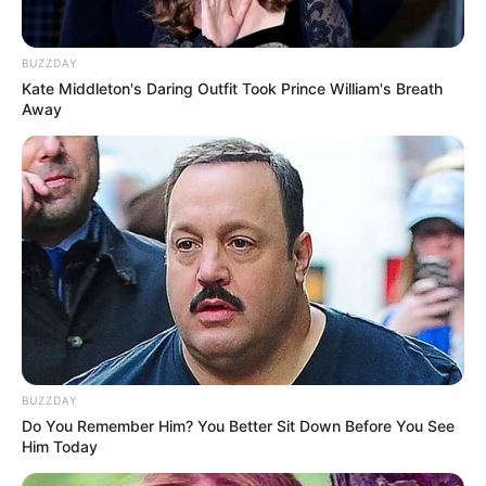
BUZZDAY
Kate Middleton's Daring Outfit Took Prince William's Breath
Away
BUZZDAY
Do You Remember Him? You Better Sit Down Before You See
Serem! 9 Chat Ojek Online &
Him Today
Pelanggan Ini Bikin Auto
Merinding