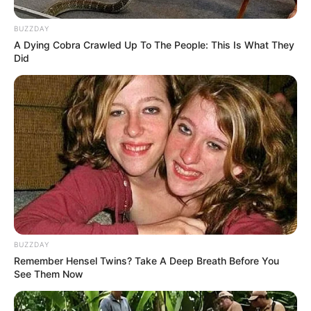
BUZZDAY
A Dying Cobra Crawled Up To The People: This Is What They
Did
Panjat Tebing: Sejarah,
Teknik Dasar, Aturan, dan
Istilah Penting
TULIS KOMENTAR
Alamat email Anda tidak akan dipublikasikan.
Ruas yang wajib ditandai
*
BUZZDAY
Remember Hensel Twins? Take A Deep Breath Before You
See Them Now