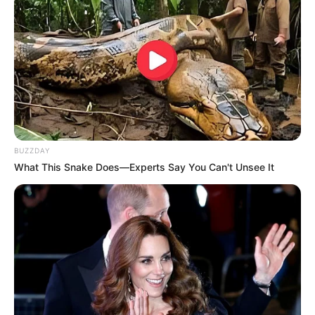
BUZZDAY
What This Snake Does—Experts Say You Can't Unsee It