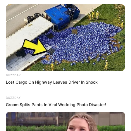
LIHAT ARTIKEL LAINNYA
BUZZDAY
Lost Cargo On Highway Leaves Driver In Shock
Haru, 10 Pasangan Ini
Intip 10 Olahraga Paling
BUZZDAY
Membuktikan Cinta Sejati
Aneh di Dunia, Ada yang
Groom Splits Pants In Viral Wedding Photo Disaster!
Tak Pandang Fisik dan
Jadi Tradisi
Keadaan