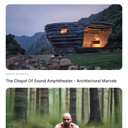
HOME
INSPIRASI
STYLE
FILM &
NGAKAK
QUOTES
HYPE
MORE
SERIES
BRAINBERRIES
The Chapel Of Sound Amphitheater - Architectural Marvels