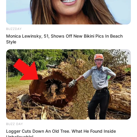
Versi Warga Thailand
BUZZDAY
Monica Lewinsky, 51, Shows Off New Bikini Pics In Beach
Style
Langka Banget! 10 Pose Lucu
Katak yang Bikin Ketawa
Gemes
BUZZ DAY
Ambyar! 10 Kalimat Baper
Logger Cuts Down An Old Tree. What He Found Inside
Unbelievable!