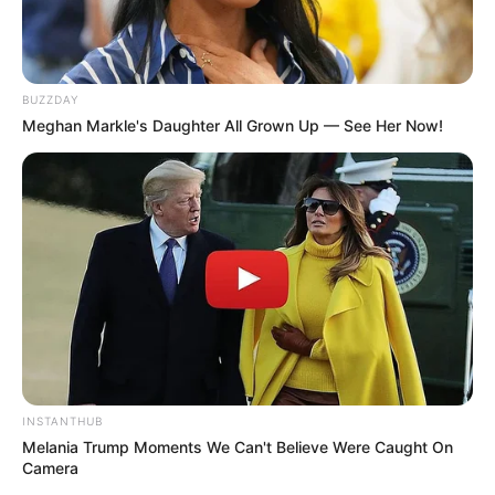
(foto: popsugar)
BUZZDAY
Meghan Markle's Daughter All Grown Up — See Her Now!
7. Selain itu, kamu dan pasangan juga bisa
melakukan yoga bersama. Lakukan dari yang paling
mudah dulu saja
INSTANTHUB
Melania Trump Moments We Can't Believe Were Caught On
Camera