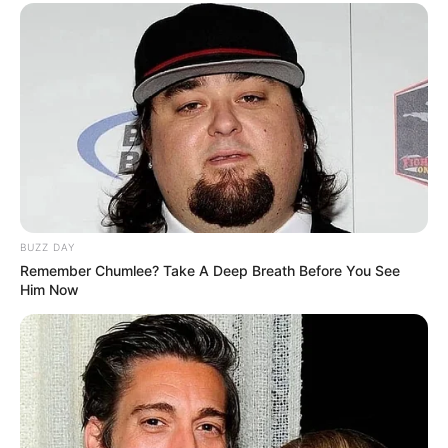
10 Desain Kanopi Tempat
Tidur, Serasa Beristirahat di
Kamar Raja
Tampil Lebih Modern, 7 Potret
BUZZ DAY
Hasil Renovasi Rumah Berusia
Remember Chumlee? Take A Deep Breath Before You See
90 Tahun
Him Now