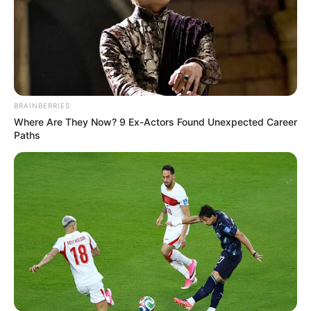
BRAINBERRIES
Where Are They Now? 9 Ex-Actors Found Unexpected Career
Paths
(foto: mensjournal)
5.
ini tak hanya menguji kekuatan
Double push-up
tangan, tapi juga keseimbangan agar tidak jatuh