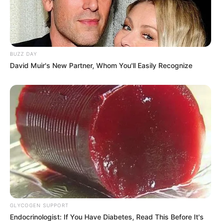
BUZZ DAY
David Muir's New Partner, Whom You'll Easily Recognize
PRIVACY POLICY
DISCLAIMER
HUBUNGI KAMI
IKLAN
GLYCOGEN SUPPORT
Endocrinologist: If You Have Diabetes, Read This Before It's