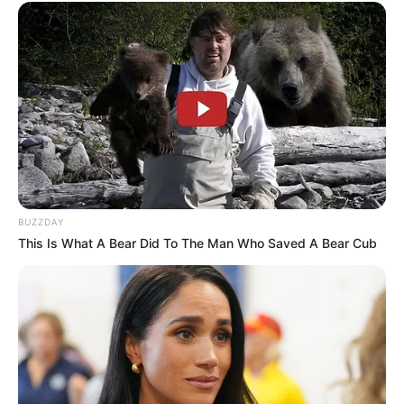
BUZZDAY
This Is What A Bear Did To The Man Who Saved A Bear Cub