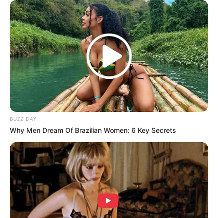
(foto: hipabdhealthy)
8. Setelah melakukan rangkaian olahraga, gak ada
salahnya untuk melakukan meditasi bersama untuk
menjaga ketenangan jiwa
BUZZ DAY
Why Men Dream Of Brazilian Women: 6 Key Secrets
(foto: prevention)
9. Untuk mengendurkan bagian pinggang, lakukan