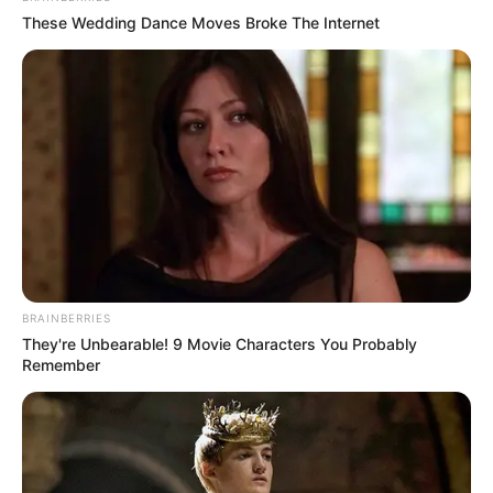
These Wedding Dance Moves Broke The Internet
BRAINBERRIES
They're Unbearable! 9 Movie Characters You Probably
4. Ambil posisi seperti
lalu lakukan plank
push-up
Remember
bersama dengan saling menatap, siapa nih yang kuat
lebih lama?