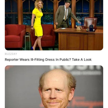
(foto: shape)
10. Untuk melatih pinggul, betis, dan bokong lakukan
seperti ini. Pastikan untuk
squat back to back
melakukannya dengan hati-hati ya
BUZZDAY
Reporter Wears Ill-Fitting Dress In Public? Take A Look