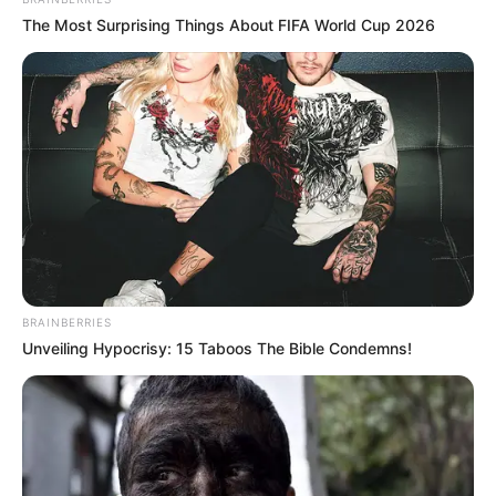
2. Untuk mengencangkan perut karena makan
The Most Surprising Things About FIFA World Cup 2026
bersama terus, coba deh gantian memegang kaki
untuk melakukan
sit up
BRAINBERRIES
Unveiling Hypocrisy: 15 Taboos The Bible Condemns!
(foto: goldsgym)
3. Sekarang saatnya memperkuat bagian tangan
dengan saling menarik tali, tapi jangan gunakan tali
rafia ya