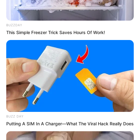
BUZZDAY
This Simple Freezer Trick Saves Hours Of Work!
Tahun 1930 merupakan tahun keemasan olahraga panjat tebing.
BUZZ DAY
Di Indonesia olahraga ini mulai dilakukan sejak tahun 1960 oleh
Putting A SIM In A Charger—What The Viral Hack Really Does
Tentara Nasional Indonesia dan mahasiswa pecinta alam.