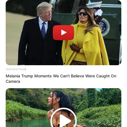
Cosplay Murah Pakai Bahan
Seadanya
Anti Mainstream, 10 Cara
Membawa Barang Belanjaan
INSTANTHUB
Versi Warga Thailand
Melania Trump Moments We Can't Believe Were Caught On
Camera