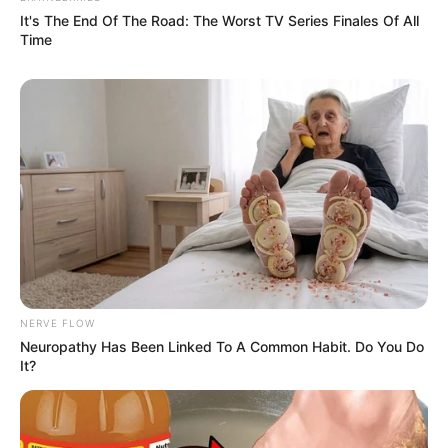
It's The End Of The Road: The Worst TV Series Finales Of All
Time
LIHAT ARTIKEL LAINNYA
NERVE FLOW
Intip 10 Olahraga Paling
10 Universitas Terbaik di
Neuropathy Has Been Linked To A Common Habit. Do You Do
Aneh di Dunia, Ada yang
Surabaya, Jadi Incaran
It?
Jadi Tradisi
Calon Mahasiswa