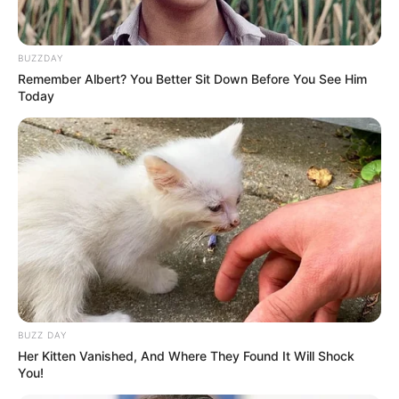
BUZZDAY
Remember Albert? You Better Sit Down Before You See Him
Today
BUZZ DAY
INSPIRASI
Her Kitten Vanished, And Where They Found It Will Shock
Panjat Tebing: Sejarah, Teknik
You!