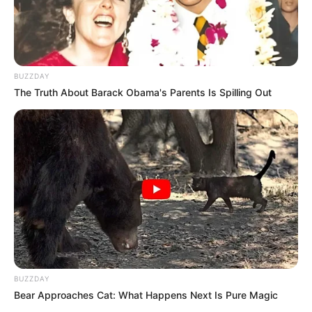
BUZZDAY
The Truth About Barack Obama's Parents Is Spilling Out
Serem! 9 Chat Ojek Online &
Pelanggan Ini Bikin Auto
Merinding
BUZZDAY
Bear Approaches Cat: What Happens Next Is Pure Magic
Bikin Ngakak, 10 Potret