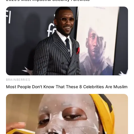
Red-point
:
yaitu nilai yang diperoleh seorang pemanjat jika
berhasil melakukan pemanjatan tanpa menggunakan tali
pengaman setelah melakukan pemanjatan lebih dai satu kali.
On-sigth
: nilai tertinggi yang diperoleh seorang pemanjat jika
berhasil melakukan pemanjatan tanpa membebankan tali
pengaman dalam satu kali percobaan.
Demikian penjelasan tentang olahraga panjat tebing kali ini.
TAGS
OLAHRAGA
PANJAT TEBING
STORY
BRAINBERRIES
Most People Don't Know That These 8 Celebrities Are Muslim