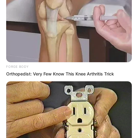
Hingga pada tanggal 21 April 1988 berdirilah Organisasi Federasi
Panjat Gunung dan Panjat Tebing Indonesia (FPGTI). Kemudian
FPGTI berubah nama menjadi FPTI (Federasi Panjat Tebing
Indonesia).
Teknik dasar panjat tebing
FORGE BODY
Orthopedist: Very Few Know This Knee Arthritis Trick
(foto: javafiberglass)