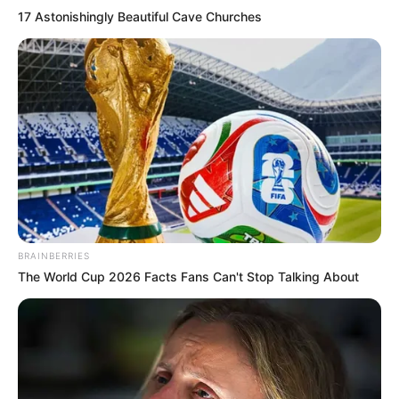
setiap regu.
17 Astonishingly Beautiful Cave Churches
Istilah penting dalam panjat tebing
BRAINBERRIES
The World Cup 2026 Facts Fans Can't Stop Talking About
(foto: kompas)
Istilah yang sering digunakan dalam panjat tebing yaitu: