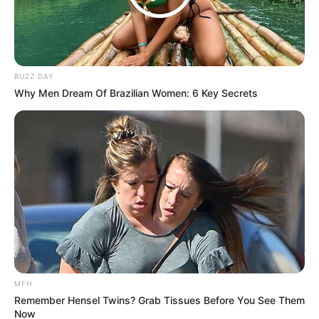
Langka Banget! 10 Pose Lucu
Katak yang Bikin Ketawa
Gemes
BUZZ DAY
Why Men Dream Of Brazilian Women: 6 Key Secrets
Ambyar! 10 Kalimat Baper
Pakai Bahasa Jawa Ini Bikin
Galau Abis
MFH
Remember Hensel Twins? Grab Tissues Before You See Them
Now