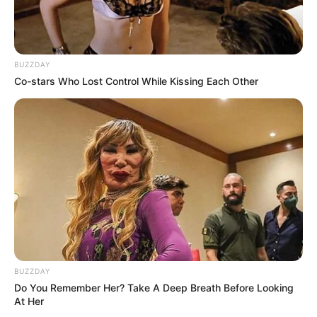
TULIS KOMENTAR
Alamat email Anda tidak akan dipublikasikan.
Ruas yang wajib ditandai
*
BUZZDAY
Co-stars Who Lost Control While Kissing Each Other
BUZZDAY
Do You Remember Her? Take A Deep Breath Before Looking
At Her