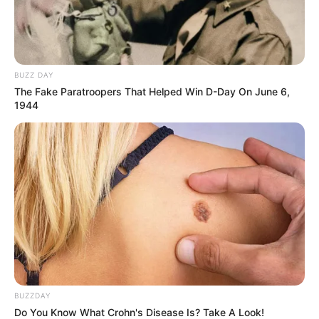
8 Kata Lucu Seputar Malam
Minggu ala Jomblo yang Bikin
Ngenes
BUZZ DAY
The Fake Paratroopers That Helped Win D-Day On June 6,
1944
10 Desain Kanopi Tempat
Tidur, Serasa Beristirahat di
Kamar Raja
BUZZDAY
Do You Know What Crohn's Disease Is? Take A Look!