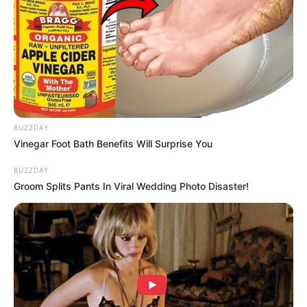
Sejarah Bataviasche
Sejarah Terbentuknya
Nouvelles, Koran Pertama
Taliban, Kini Kembali
yang Terbit di Indonesia
Menguasai Afghanistan
BUZZDAY
Vinegar Foot Bath Benefits Will Surprise You
BUZZDAY
Groom Splits Pants In Viral Wedding Photo Disaster!
Mengenal Barbarossa,
Kekejaman Khmer Merah,
Pelaut Muslim yang
Rezim Diktator yang
Dicitrakan Negatif oleh
Menghabisi Nyawa
Dunia Barat
Rakyatnya