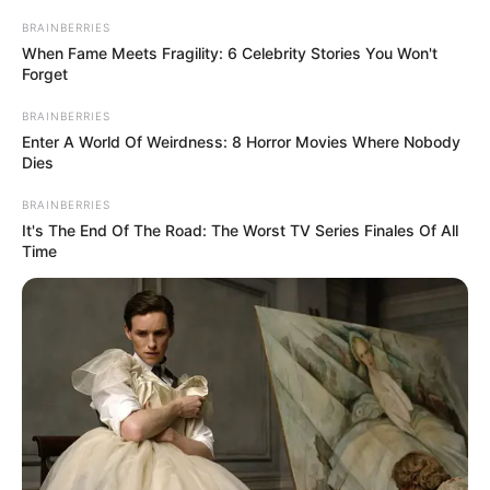
makanan yang dikenal dan dicintai oleh hampir semua orang di
BRAINBERRIES
dunia.
When Fame Meets Fragility: 6 Celebrity Stories You Won't
Forget
Roti gurih bercampur keju membuat kelezatannya benar-benar
sulit untuk dilupakan. Berikut ini ada beberapa fakta tentang pizza
BRAINBERRIES
yang pastinya mampu menggugah seleramu.
Enter A World Of Weirdness: 8 Horror Movies Where Nobody
Dies
Baca juga:
10 Potret Suasana Kota Wuhan Setelah Serangan
BRAINBERRIES
Virus Corona
It's The End Of The Road: The Worst TV Series Finales Of All
Time
13 Fakta Pizza yang Jarang Diketahui
1. Amerika mengonsumsi 350 potong pizza setiap
detiknya