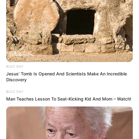
(foto: unsplash/thomas tucker)
Pizza termahal di dunia yang pernah ada diciptakan oleh Renato
Viola, seorang koki pizza asal Italia.
BUZZ DAY
Jesus' Tomb Is Opened And Scientists Make An Incredible
Discovery
BUZZ DAY
Man Teaches Lesson To Seat-Kicking Kid And Mom – Watch!