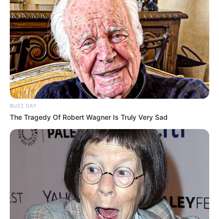
persen karena pizza
BUZZ DAY
The Tragedy Of Robert Wagner Is Truly Very Sad
(foto: instagram/5akna7)