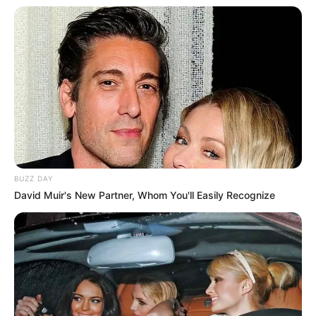
(foto: instagram/giolina_milano)
Pizza menjadi salah satu hidangan ekstrem paling populer di
BUZZ DAY
Kamboja karena dimasak menggunakan ganja. Sajian ini disebut
David Muir's New Partner, Whom You'll Easily Recognize
dengan
Happy
karena konon selalu membuat penikmatnya
bahagia sesaat, karena efek ganja.
Baca juga:
Sisi Lain Dibalik Kesuksesan Industri KPop
Korsel
8. Domino’s membuat DVD beraroma pizza