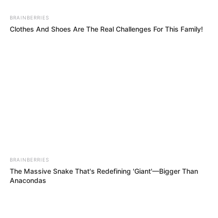
Kepingan DVD tersebut terbilang unik karena mampu
BRAINBERRIES
mengeluarkan aroma pizza setelah terlebih dulu menampilkan
Clothes And Shoes Are The Real Challenges For This Family!
gambarnya di layar kaca kamu. Diketahui, aroma tersebut berasal
dari teknologi tinta termal.
9. NASA mendanai proyek teknologi yang bisa
membuat pizza khusus astronot
BRAINBERRIES
The Massive Snake That's Redefining 'Giant'—Bigger Than
Anacondas