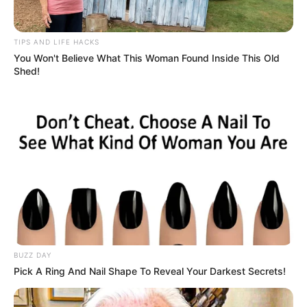
TIPS AND LIFE HACKS
You Won't Believe What This Woman Found Inside This Old
Shed!
(foto: instagram/mani_in_pasta)
William E. Macaulay Honors College berhasil menemukan fakta,
bahwa orang-orang miskin di Naples pada zaman dahulu kerap
meletakkan irisan tomat di atas adonan roti.
Mereka juga menambahkan keju untuk membuat makanan yang
murah bagi keluarganya. Padahal, saat itu tomat dianggap beracun
BUZZ DAY
sehingga tak ada keluarga kaya yang mengonsumsinya.
Pick A Ring And Nail Shape To Reveal Your Darkest Secrets!
4. Konsumsi keju di Amerika meningkat hingga 41