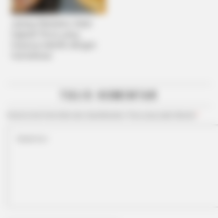
Jarang Diketahui, Inilah
Sejarah Pizza yang
Dulunya Identik dengan
Kemiskinan
TULIS KOMENTAR
Alamat email Anda tidak akan dipublikasikan.
Ruas yang wajib ditandai
*