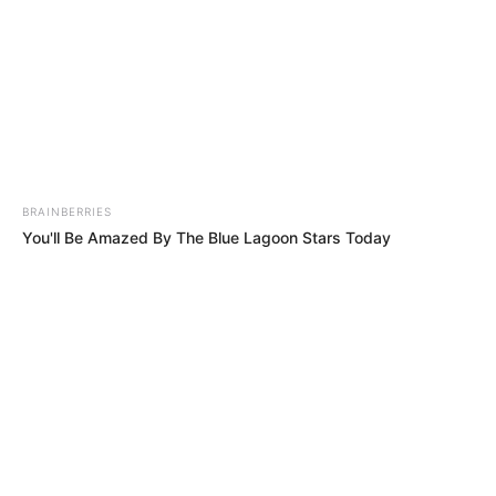
(foto: instagram/wonderfullymiller)
BRAINBERRIES
You'll Be Amazed By The Blue Lagoon Stars Today
Demi memanjakan para astronot yang kerap merindukan kelezatan
pizza di luar angkasa, NASA menugaskan BeeHex untuk
membuat printer 3D yang bisa menghasilkan makanan.
Perusahaan teknologi yang berpusat di Austin ini berhasil
mengembangkan printer 3D khusus makanan yang mampu
membuat pizza lebih cepat daripada koki di bumi.
Pizza khusus ini juga memiliki berbagai macam topping dan saus,
termasuk saus keju burrata hingga vodka.