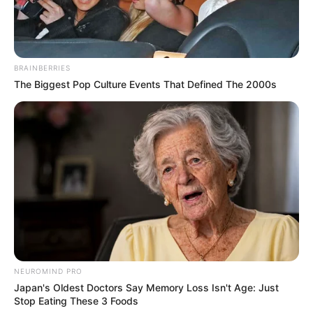
BRAINBERRIES
The Biggest Pop Culture Events That Defined The 2000s
(foto: instagram/patrasche75)
Pada tahun 2013 lalu, Domino’s Pizza yang berlokasi di Brazil
NEUROMIND PRO
sengaja berkolaborasi dengan 10 toko untuk merilis DVD yang
Japan's Oldest Doctors Say Memory Loss Isn't Age: Just
beraroma pizza.
Stop Eating These 3 Foods