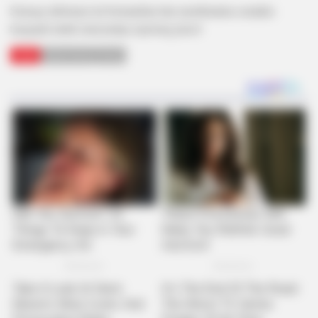
Semoga informasi ini bermanfaat dan membuatmu semakin
tergugah untuk menyantap sepotong pizza!
TAGS
FAKTA PIZZA
PIZZA