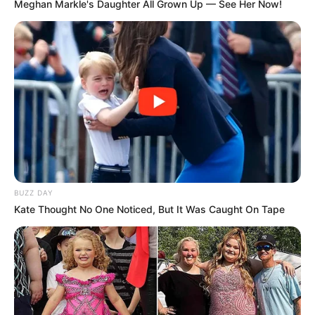
Meghan Markle's Daughter All Grown Up — See Her Now!
BUZZ DAY
Kate Thought No One Noticed, But It Was Caught On Tape
(foto: instagram/johnnyspizzanc)
Ottavia memegang rekor untuk pizza terbesar di dunia dengan
ukuran 37 meter dan diameter 20 cm.