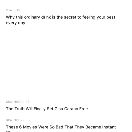
10. Pizza terbukti mengurangi risiko kanker esofagus
CTA LOVE
Why this ordinary drink is the secret to feeling your best
every day
BRAINBERRIES
The Truth Will Finally Set Gina Carano Free
BRAINBERRIES
These 6 Movies Were So Bad That They Became Instant