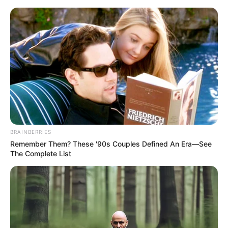
HOME
INSPIRASI
STYLE
FILM &
NGAKAK
QUOTES
HYPE
MORE
SERIES
BRAINBERRIES
Remember Them? These '90s Couples Defined An Era—See
The Complete List