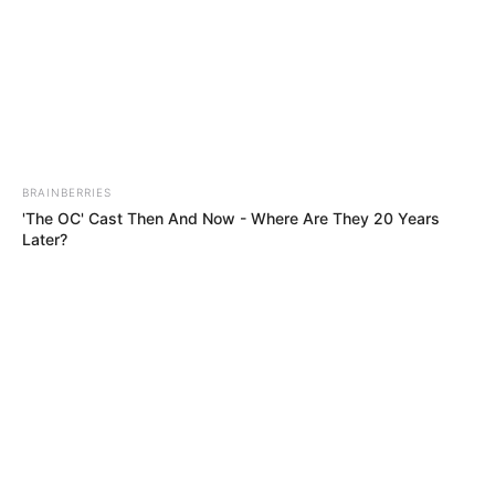
BRAINBERRIES
'The OC' Cast Then And Now - Where Are They 20 Years
Later?