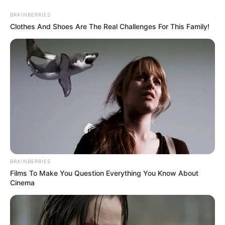
BRAINBERRIES
Clothes And Shoes Are The Real Challenges For This Family!
HOME
INSPIRASI
STYLE
FILM &
NGAKAK
QUOTES
HYPE
MORE
SERIES
BRAINBERRIES
Films To Make You Question Everything You Know About
Cinema