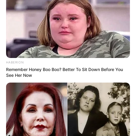
Preman Pensiun 9
Romansa Kampung
Dangdut
HABERION
Remember Honey Boo Boo? Better To Sit Down Before You
See Her Now
Cinta Di Ujung Sajadah
Samuel