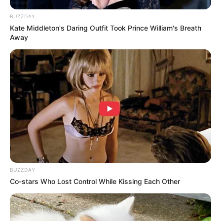
BUZZDAY
Kate Middleton's Daring Outfit Took Prince William's Breath
Away
BUZZDAY
Co-stars Who Lost Control While Kissing Each Other