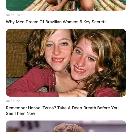
BUZZ DAY
Why Men Dream Of Brazilian Women: 6 Key Secrets
LIHAT ARTIKEL LAINNYA
BUZZDAY
Remember Hensel Twins? Take A Deep Breath Before You
Bukan Karena Tak Cinta
Tangan diatas
See Them Now