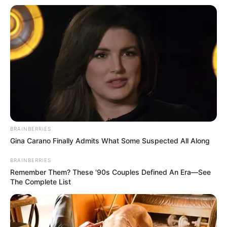
Ambyar! 10 Kalimat Baper
Pakai Bahasa Jawa Ini Bikin
Galau Abis
BRAINBERRIES
Gina Carano Finally Admits What Some Suspected All Along
BRAINBERRIES
Remember Them? These '90s Couples Defined An Era—See
The Complete List
Fail! 10 Potret Makanan Gagal
Dimasak yang Bikin Kamu
Nggak Selera