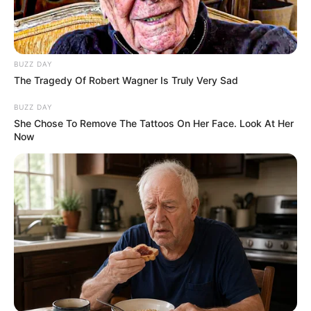
4. Asri Welas sebagai Nani
BUZZ DAY
The Tragedy Of Robert Wagner Is Truly Very Sad
BUZZ DAY
She Chose To Remove The Tattoos On Her Face. Look At Her
Now
(foto: bintang)
Karakter selanjutnya dipercayakan kepada aktris Asri Welas.
Aktris dengan nama asli Asri Pramawati ini mulai dikenal setelah
memerankan tokoh Welas dalam sitkom Suami-Suami Takut Istri.