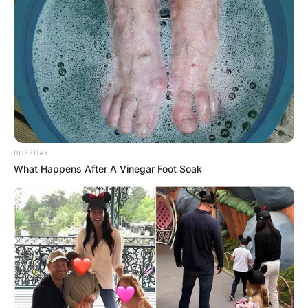
Serem! 9 Chat Ojek Online &
Pelanggan Ini Bikin Auto
Merinding
BUZZDAY
What Happens After A Vinegar Foot Soak
Bikin Ngakak, 10 Potret
Cosplay Murah Pakai Bahan
Seadanya