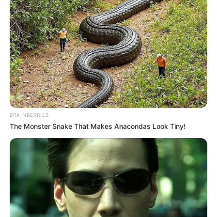
1. Dinda Kirana sebagai Naya
Mute
BRAINBERRIES
The Monster Snake That Makes Anacondas Look Tiny!
(foto: instagram/dindakirana.s)
Aktris cantik Dinda Kirana dipercaya untuk memerankan tokoh