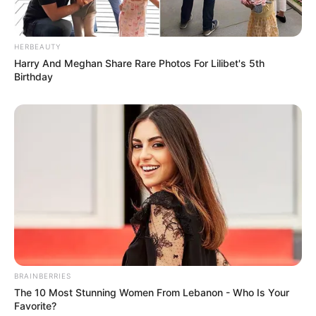
HERBEAUTY
Harry And Meghan Share Rare Photos For Lilibet's 5th
Birthday
Anti Mainstream, 10 Cara
Membawa Barang Belanjaan
Versi Warga Thailand
Langka Banget! 10 Pose Lucu
Katak yang Bikin Ketawa
BRAINBERRIES
Gemes
The 10 Most Stunning Women From Lebanon - Who Is Your
Favorite?