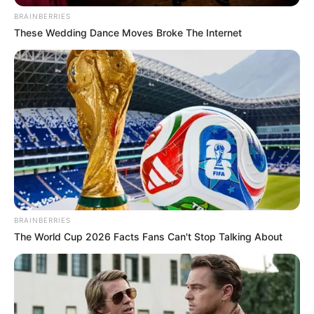
BRAINBERRIES
These Wedding Dance Moves Broke The Internet
10 Desain Kanopi Tempat
Tidur, Serasa Beristirahat di
Kamar Raja
BRAINBERRIES
The World Cup 2026 Facts Fans Can't Stop Talking About
Tampil Lebih Modern, 7 Potret
Hasil Renovasi Rumah Berusia