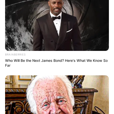
BRAINBERRIES
(foto: instagram/bryanandrew.official)
Who Will Be the Next James Bond? Here's What We Know So
Far
Aktor muda Bryan Andrew didapuk memerankan tokoh Pieter.
Karakter Pieter yang ia mainkan adalah hantu Belanda yang
tinggal di rumah sakit. Pieter berteman dengan Naya dan
menyukainya.
Bryan adalah aktor berdarah Swiss-Indonesia yang memulai debut
aktingnya melalui film Sang Pencerah. Ia mulai dikenal setelah
berperan sebagai Justin pada sinetron berjudul Mermaid In Love.