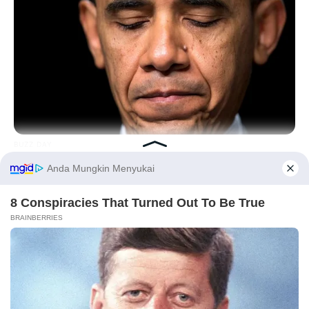
BUZZ DAY
Barack Finally Reveals What's Going On With Michelle
Before You Go
PRIVACY POLICY
DISCLAIMER
HUBUNGI KAMI
IKLAN