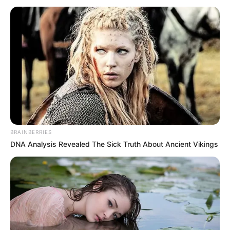
BRAINBERRIES
DNA Analysis Revealed The Sick Truth About Ancient Vikings
DRAMA
Ini Pemeran KDrama Terbaru