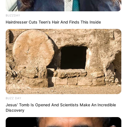
BUZZDAY
Hairdresser Cuts Teen's Hair And Finds This Inside
Tampil Lebih Modern, 7 Potret
Hasil Renovasi Rumah Berusia
90 Tahun
BUZZ DAY
Jesus' Tomb Is Opened And Scientists Make An Incredible
Discovery