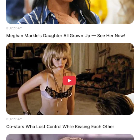
BUZZDAY
Meghan Markle's Daughter All Grown Up — See Her Now!
BUZZDAY
Co-stars Who Lost Control While Kissing Each Other
(foto: KBS2)