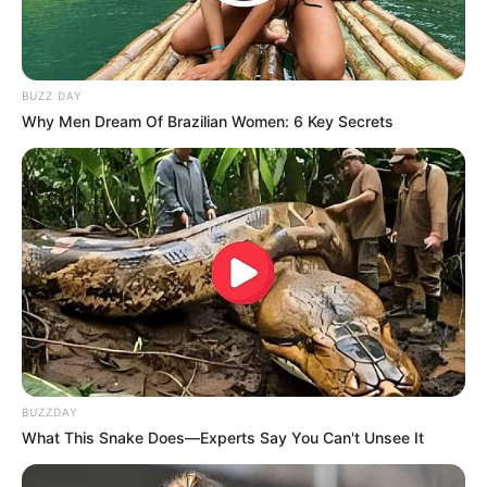
BUZZ DAY
Why Men Dream Of Brazilian Women: 6 Key Secrets
BUZZDAY
What This Snake Does—Experts Say You Can't Unsee It
(foto: KBS2)