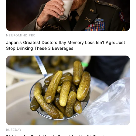
NEUROMIND PRO
Japan's Greatest Doctors Say Memory Loss Isn't Age: Just
Stop Drinking These 3 Beverages
Tastefully Yours
Confidence Queen
Walking On Thin Ice
Tempest
BUZZDAY