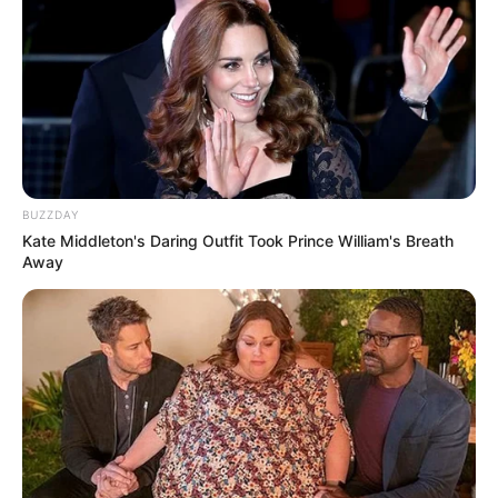
Langka Banget! 10 Pose Lucu
Katak yang Bikin Ketawa
Gemes
BUZZDAY
Kate Middleton's Daring Outfit Took Prince William's Breath
Away
Ambyar! 10 Kalimat Baper
Pakai Bahasa Jawa Ini Bikin
Galau Abis