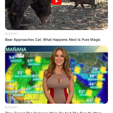
BUZZDAY
Bear Approaches Cat: What Happens Next Is Pure Magic
Serem! 9 Chat Ojek Online &
Pelanggan Ini Bikin Auto
Merinding
BUZZDAY