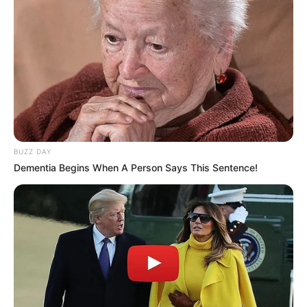
September 2019.
TAGS
DRAMA KOREA
PEMAIN
PEMERAN
WHEN THE CAMELLIA BLOOMS
BUZZ DAY
Dementia Begins When A Person Says This Sentence!