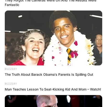
They Forgot The Cameras Were On And The Results Were
Fantastic
Bikin Ngakak, 10 Potret
Cosplay Murah Pakai Bahan
Seadanya
BUZZDAY
The Truth About Barack Obama's Parents Is Spilling Out
Anti Mainstream, 10 Cara
BUZZDAY
Membawa Barang Belanjaan
Man Teaches Lesson To Seat-Kicking Kid And Mom – Watch!
Versi Warga Thailand