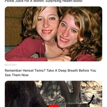
Pickle Juice For A Month: Surprising Health Boost
My Troublesome Star
Aema
BUZZDAY
Remember Hensel Twins? Take A Deep Breath Before You
See Them Now