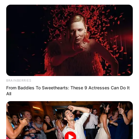
HOME
INSPIRASI
STYLE
FILM &
NGAKAK
QUOTES
HYPE
MORE
SERIES
BRAINBERRIES
From Baddies To Sweethearts: These 9 Actresses Can Do It
All