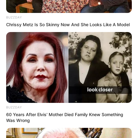
BUZZDAY
Chrissy Metz Is So Skinny Now And She Looks Like A Model
Fail! 10 Potret Makanan Gagal
Dimasak yang Bikin Kamu
Nggak Selera
BUZZDAY
60 Years After Elvis' Mother Died Family Knew Something
10 Pose Manekin Anti
Was Wrong
Mainstream yang Konyol
Banget